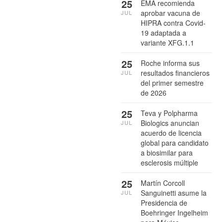
25
EMA recomienda
aprobar vacuna de
JUL
HIPRA contra Covid-
19 adaptada a
variante XFG.1.1
25
Roche informa sus
resultados financieros
JUL
del primer semestre
de 2026
25
Teva y Polpharma
Biologics anuncian
JUL
acuerdo de licencia
global para candidato
a biosimilar para
esclerosis múltiple
25
Martín Corcoll
Sanguinetti asume la
JUL
Presidencia de
Boehringer Ingelheim