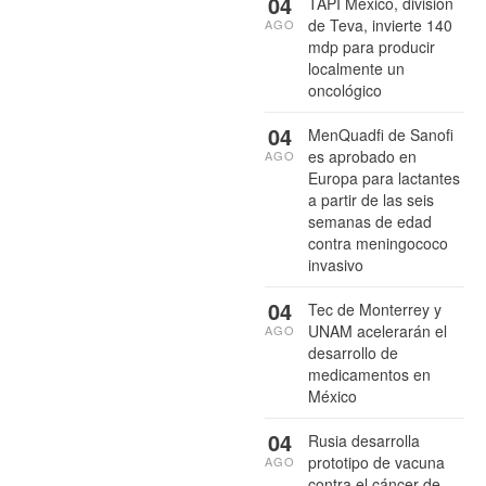
04
TAPI México, división
de Teva, invierte 140
AGO
mdp para producir
localmente un
oncológico
04
MenQuadfi de Sanofi
es aprobado en
AGO
Europa para lactantes
a partir de las seis
semanas de edad
contra meningococo
invasivo
04
Tec de Monterrey y
UNAM acelerarán el
AGO
desarrollo de
medicamentos en
México
04
Rusia desarrolla
prototipo de vacuna
AGO
contra el cáncer de