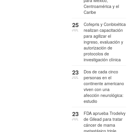
para México,
Centroamérica y el
Caribe
25
Cofepris y Conbioética
realizan capacitación
JUL
para agilizar el
ingreso, evaluación y
autorización de
protocolos de
investigación clínica
23
Dos de cada cinco
personas en el
JUL
continente americano
viven con una
afección neurológica:
estudio
23
FDA aprueba Trodelvy
de Gilead para tratar
JUL
cáncer de mama
metastásico triple