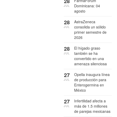
28
FarmaForum
Dominicana: 04
JUL
agosto
28
AstraZeneca
consolida un sólido
JUL
primer semestre de
2026
28
El hígado graso
también se ha
JUL
convertido en una
amenaza silenciosa
27
Opella inaugura línea
de producción para
JUL
Enterogermina en
México
27
Infertilidad afecta a
más de 1.5 millones
JUL
de parejas mexicanas