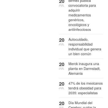
20
Birmex publica
convocatoria para
JUL
adquirir
medicamentos
genéricos,
oncológicos y
antiinfecciosos
20
Autocuidado,
responsabilidad
JUL
individual que genera
un bien común
20
Merck inaugura una
planta en Darmstadt,
JUL
Alemania
20
47% de los mexicanos
tendrá obesidad para
JUL
2035: especialistas
20
Día Mundial del
Cerebro: cuidar la
JUL