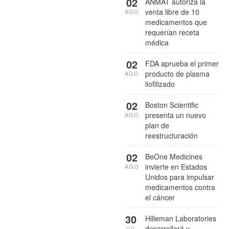
02
ANMAT autoriza la
venta libre de 10
AGO
medicamentos que
requerían receta
médica
02
FDA aprueba el primer
producto de plasma
AGO
liofilizado
02
Boston Scientific
presenta un nuevo
AGO
plan de
reestructuración
02
BeOne Medicines
invierte en Estados
AGO
Unidos para impulsar
medicamentos contra
el cáncer
30
Hilleman Laboratories
desarrollará y
JUL