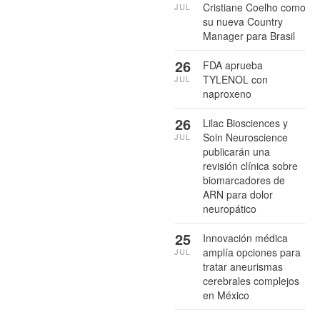
Cristiane Coelho como
JUL
su nueva Country
Manager para Brasil
26
FDA aprueba
TYLENOL con
JUL
naproxeno
26
Lilac Biosciences y
Soin Neuroscience
JUL
publicarán una
revisión clínica sobre
biomarcadores de
ARN para dolor
neuropático
25
Innovación médica
amplía opciones para
JUL
tratar aneurismas
cerebrales complejos
en México