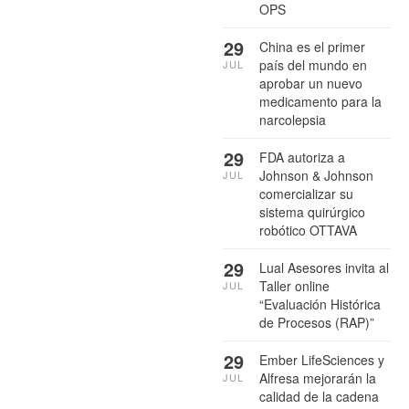
OPS
29
China es el primer
país del mundo en
JUL
aprobar un nuevo
medicamento para la
narcolepsia
29
FDA autoriza a
Johnson & Johnson
JUL
comercializar su
sistema quirúrgico
robótico OTTAVA
29
Lual Asesores invita al
Taller online
JUL
“Evaluación Histórica
de Procesos (RAP)”
29
Ember LifeSciences y
Alfresa mejorarán la
JUL
calidad de la cadena