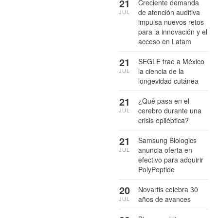
21
Creciente demanda
de atención auditiva
JUL
impulsa nuevos retos
para la innovación y el
acceso en Latam
21
SEGLE trae a México
la ciencia de la
JUL
longevidad cutánea
21
¿Qué pasa en el
cerebro durante una
JUL
crisis epiléptica?
21
Samsung Biologics
anuncia oferta en
JUL
efectivo para adquirir
PolyPeptide
20
Novartis celebra 30
años de avances
JUL