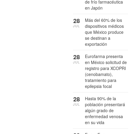
de frío farmacéutica
en Japón
28
Más del 60% de los
dispositivos médicos
JUL
que México produce
se destinan a
exportación
28
Eurofarma presenta
en México solicitud de
JUL
registro para XCOPRI
(cenobamato),
tratamiento para
epilepsia focal
28
Hasta 90% de la
población presentará
JUL
algún grado de
enfermedad venosa
en su vida