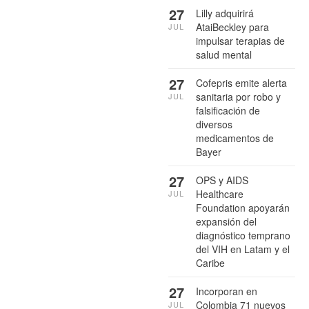
27
Lilly adquirirá
AtaiBeckley para
JUL
impulsar terapias de
salud mental
27
Cofepris emite alerta
sanitaria por robo y
JUL
falsificación de
diversos
medicamentos de
Bayer
27
OPS y AIDS
Healthcare
JUL
Foundation apoyarán
expansión del
diagnóstico temprano
del VIH en Latam y el
Caribe
27
Incorporan en
Colombia 71 nuevos
JUL