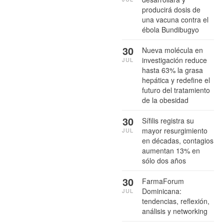
producirá dosis de
una vacuna contra el
ébola Bundibugyo
30
Nueva molécula en
investigación reduce
JUL
hasta 63% la grasa
hepática y redefine el
futuro del tratamiento
de la obesidad
30
Sífilis registra su
mayor resurgimiento
JUL
en décadas, contagios
aumentan 13% en
sólo dos años
30
FarmaForum
Dominicana:
JUL
tendencias, reflexión,
análisis y networking