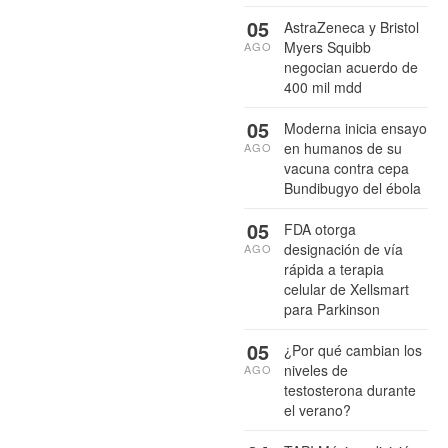
05
AstraZeneca y Bristol
Myers Squibb
AGO
negocian acuerdo de
400 mil mdd
05
Moderna inicia ensayo
en humanos de su
AGO
vacuna contra cepa
Bundibugyo del ébola
05
FDA otorga
designación de vía
AGO
rápida a terapia
celular de Xellsmart
para Parkinson
05
¿Por qué cambian los
niveles de
AGO
testosterona durante
el verano?