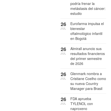
podría frenar la
metástasis del cáncer:
estudio
26
Eurofarma impulsa el
bienestar
JUL
oftalmológico infantil
en Bogotá
26
Almirall anuncio sus
resultados financieros
JUL
del primer semestre
de 2026
26
Glenmark nombra a
Cristiane Coelho como
JUL
su nueva Country
Manager para Brasil
26
FDA aprueba
TYLENOL con
JUL
naproxeno