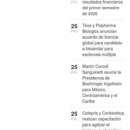
resultados financieros
JUL
del primer semestre
de 2026
25
Teva y Polpharma
Biologics anuncian
JUL
acuerdo de licencia
global para candidato
a biosimilar para
esclerosis múltiple
25
Martín Corcoll
Sanguinetti asume la
JUL
Presidencia de
Boehringer Ingelheim
para México,
Centroamérica y el
Caribe
25
Cofepris y Conbioética
realizan capacitación
JUL
para agilizar el