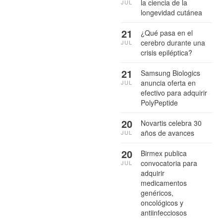
la ciencia de la
JUL
longevidad cutánea
21
¿Qué pasa en el
cerebro durante una
JUL
crisis epiléptica?
21
Samsung Biologics
anuncia oferta en
JUL
efectivo para adquirir
PolyPeptide
20
Novartis celebra 30
años de avances
JUL
20
Birmex publica
convocatoria para
JUL
adquirir
medicamentos
genéricos,
oncológicos y
antiinfecciosos