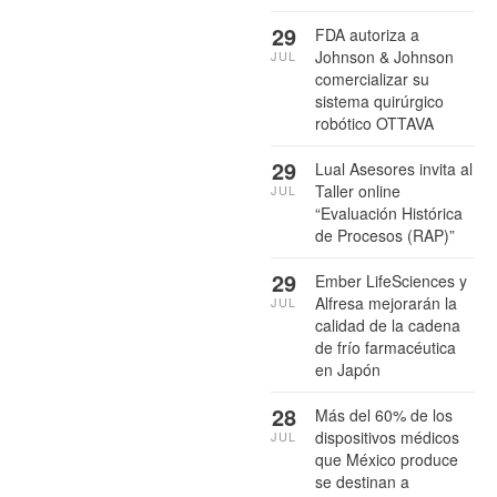
29
FDA autoriza a
Johnson & Johnson
JUL
comercializar su
sistema quirúrgico
robótico OTTAVA
29
Lual Asesores invita al
Taller online
JUL
“Evaluación Histórica
de Procesos (RAP)”
29
Ember LifeSciences y
Alfresa mejorarán la
JUL
calidad de la cadena
de frío farmacéutica
en Japón
28
Más del 60% de los
dispositivos médicos
JUL
que México produce
se destinan a