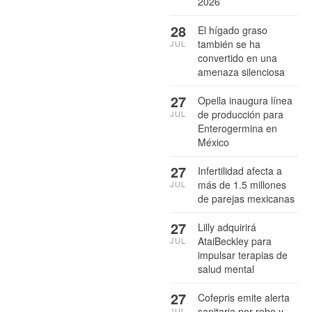
2026
28
El hígado graso
también se ha
JUL
convertido en una
amenaza silenciosa
27
Opella inaugura línea
de producción para
JUL
Enterogermina en
México
27
Infertilidad afecta a
más de 1.5 millones
JUL
de parejas mexicanas
27
Lilly adquirirá
AtaiBeckley para
JUL
impulsar terapias de
salud mental
27
Cofepris emite alerta
sanitaria por robo y
JUL