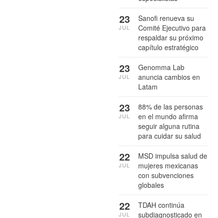
23
Sanofi renueva su
Comité Ejecutivo para
JUL
respaldar su próximo
capítulo estratégico
23
Genomma Lab
anuncia cambios en
JUL
Latam
23
88% de las personas
en el mundo afirma
JUL
seguir alguna rutina
para cuidar su salud
22
MSD impulsa salud de
mujeres mexicanas
JUL
con subvenciones
globales
22
TDAH continúa
subdiagnosticado en
JUL