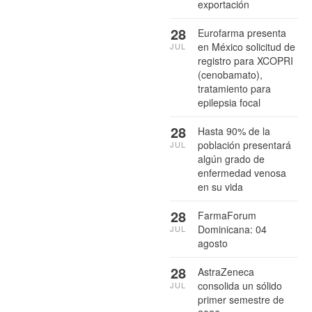
exportación
28
Eurofarma presenta
en México solicitud de
JUL
registro para XCOPRI
(cenobamato),
tratamiento para
epilepsia focal
28
Hasta 90% de la
población presentará
JUL
algún grado de
enfermedad venosa
en su vida
28
FarmaForum
Dominicana: 04
JUL
agosto
28
AstraZeneca
consolida un sólido
JUL
primer semestre de