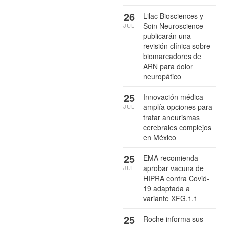
26
Lilac Biosciences y
Soin Neuroscience
JUL
publicarán una
revisión clínica sobre
biomarcadores de
ARN para dolor
neuropático
25
Innovación médica
amplía opciones para
JUL
tratar aneurismas
cerebrales complejos
en México
25
EMA recomienda
aprobar vacuna de
JUL
HIPRA contra Covid-
19 adaptada a
variante XFG.1.1
25
Roche informa sus