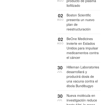
producto de plasma
AGO
liofilizado
02
Boston Scientific
presenta un nuevo
AGO
plan de
reestructuración
02
BeOne Medicines
invierte en Estados
AGO
Unidos para impulsar
medicamentos contra
el cáncer
30
Hilleman Laboratories
desarrollará y
JUL
producirá dosis de
una vacuna contra el
ébola Bundibugyo
30
Nueva molécula en
investigación reduce
JUL
hasta 63% la grasa