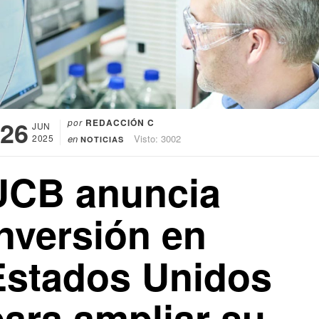
26
por
REDACCIÓN C
JUN
2025
en
Visto: 3002
NOTICIAS
UCB anuncia
inversión en
Estados Unidos
para ampliar su