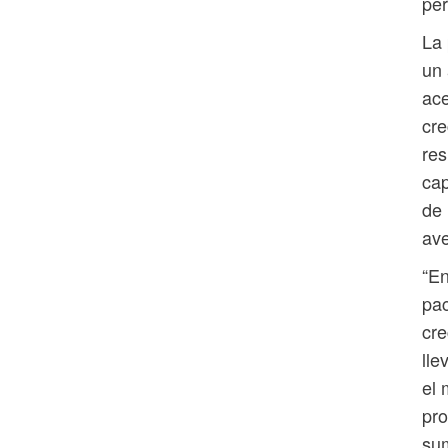
pe
La 
un 
ace
cre
res
cap
de 
ave
“En
pac
cre
lle
el 
pro
sum