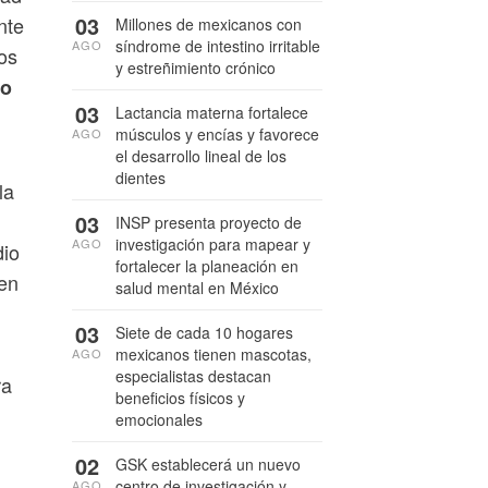
03
nte
Millones de mexicanos con
síndrome de intestino irritable
AGO
os
y estreñimiento crónico
vo
03
Lactancia materna fortalece
músculos y encías y favorece
AGO
el desarrollo lineal de los
dientes
la
03
INSP presenta proyecto de
investigación para mapear y
AGO
dio
fortalecer la planeación en
 en
salud mental en México
03
Siete de cada 10 hogares
mexicanos tienen mascotas,
AGO
especialistas destacan
ra
beneficios físicos y
emocionales
02
GSK establecerá un nuevo
centro de investigación y
AGO