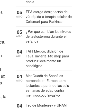
ébola
s
05
es
FDA otorga designación de
vía rápida a terapia celular de
AGO
Xellsmart para Parkinson
05
¿Por qué cambian los niveles
de testosterona durante el
AGO
ca,
verano?
04
TAPI México, división de
a
Teva, invierte 140 mdp para
AGO
producir localmente un
oncológico
l
dad
04
MenQuadfi de Sanofi es
aprobado en Europa para
AGO
s
lactantes a partir de las seis
semanas de edad contra
meningococo invasivo
, lo
04
Tec de Monterrey y UNAM