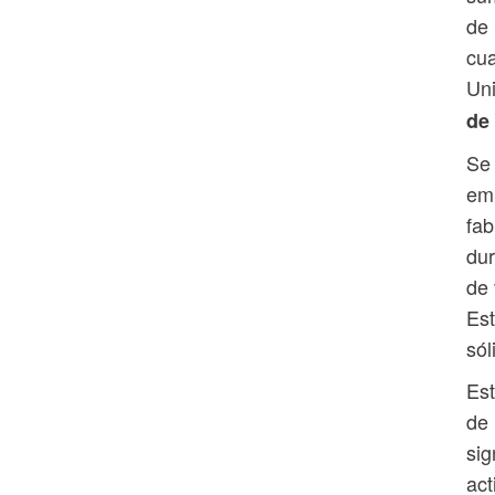
de 
cua
Uni
de
Se 
emp
fab
dur
de 
Est
sól
Est
de 
sig
act