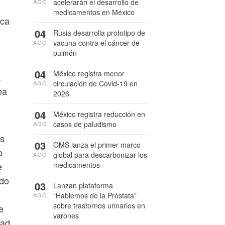
acelerarán el desarrollo de
AGO
medicamentos en México
rca
04
Rusia desarrolla prototipo de
vacuna contra el cáncer de
AGO
pulmón
04
México registra menor
a
circulación de Covid-19 en
AGO
ea
2026
04
México registra reducción en
casos de paludismo
AGO
os
03
OMS lanza el primer marco
o
global para descarbonizar los
AGO
e
medicamentos
odo
03
Lanzan plataforma
“Hablemos de la Próstata”
AGO
sobre trastornos urinarios en
e
varones
dad