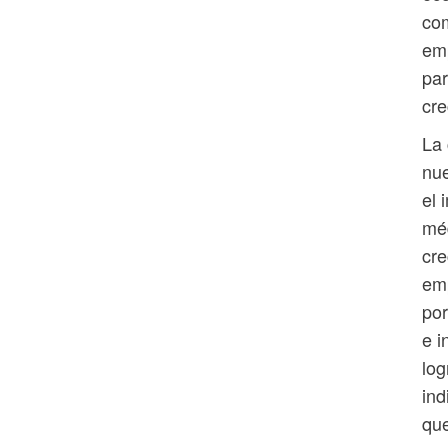
com
emp
par
cre
La 
nue
el 
méd
cr
emp
por
e i
log
ind
que