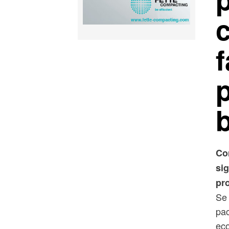
Co
si
pr
Se 
pac
ec