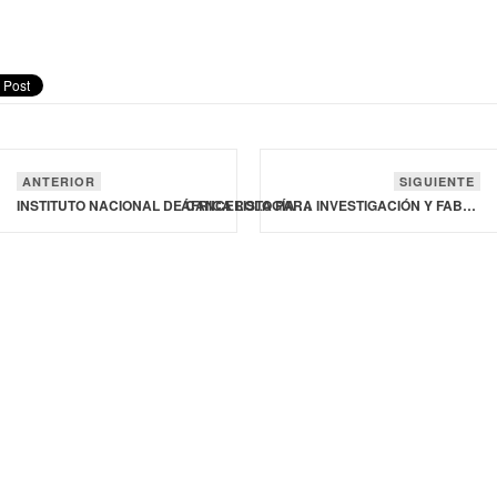
ANTERIOR
SIGUIENTE
INSTITUTO NACIONAL DE CANCEROLOGÍA EN MÉXICO INCORPORA NUEVO EQUIPO DE TERAPIA SUPERFICIAL PARA CÁNCER DE PIEL
ÁFRICA LISTA PARA INVESTIGACIÓN Y FABRICACIÓN DE VACUNAS