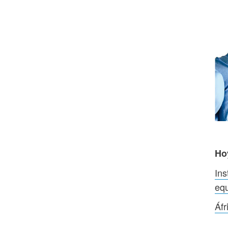
Ho
Ins
equ
Áfr