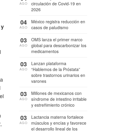
circulación de Covid-19 en
AGO
2026
04
México registra reducción en
 y
casos de paludismo
AGO
03
OMS lanza el primer marco
global para descarbonizar los
AGO
l
medicamentos
03
Lanzan plataforma
“Hablemos de la Próstata”
AGO
sobre trastornos urinarios en
na
varones
l
03
Millones de mexicanos con
el
síndrome de intestino irritable
AGO
y estreñimiento crónico
n
03
Lactancia materna fortalece
,
músculos y encías y favorece
AGO
el desarrollo lineal de los