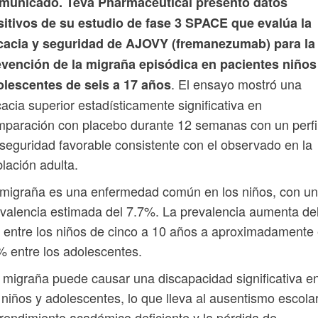
municado. Teva Pharmaceutical presentó datos
sitivos de su estudio de fase 3 SPACE que evalúa la
icacia y seguridad de AJOVY (fremanezumab) para la
evención de la migraña episódica en pacientes niños
. El ensayo mostró una
olescentes de seis a 17 años
cacia superior estadísticamente significativa en
paración con placebo durante 12 semanas con un perfi
seguridad favorable consistente con el observado en la
lación adulta.
migraña es una enfermedad común en los niños, con u
valencia estimada del 7.7%. La prevalencia aumenta de
entre los niños de cinco a 10 años a aproximadamente 
 entre los adolescentes.
migraña puede causar una discapacidad significativa e
 niños y adolescentes, lo que lleva al ausentismo escolar
rendimiento académico deficiente y la pérdida de