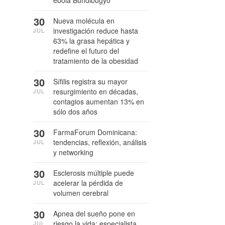
ébola Bundibugyo
30
Nueva molécula en
investigación reduce hasta
JUL
63% la grasa hepática y
redefine el futuro del
tratamiento de la obesidad
30
Sífilis registra su mayor
resurgimiento en décadas,
JUL
contagios aumentan 13% en
sólo dos años
30
FarmaForum Dominicana:
tendencias, reflexión, análisis
JUL
y networking
30
Esclerosis múltiple puede
acelerar la pérdida de
JUL
volumen cerebral
30
Apnea del sueño pone en
riesgo la vida: especialista
JUL