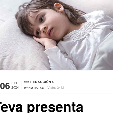
06
por
REDACCIÓN C
DIC
2024
en
Visto: 3432
NOTICIAS
Teva presenta