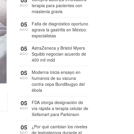
terapia para pacientes con
AGO
miastenia gravis
05
Falta de diagnóstico oportuno
agrava la gastritis en México:
AGO
especialistas
05
AstraZeneca y Bristol Myers
Squibb negocian acuerdo de
AGO
400 mil mdd
05
Moderna inicia ensayo en
humanos de su vacuna
AGO
contra cepa Bundibugyo del
ébola
05
FDA otorga designación de
vía rápida a terapia celular de
AGO
Xellsmart para Parkinson
05
¿Por qué cambian los niveles
de testosterona durante el
AGO