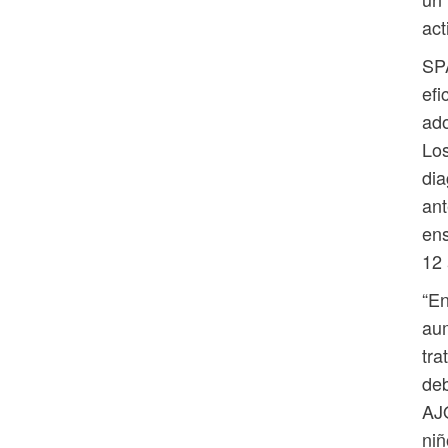
act
SPA
efi
ado
Los
dia
ant
ens
12 
“En
aum
tra
deb
AJ
niñ