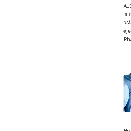
AJO
la 
est
eje
Ph
Ho