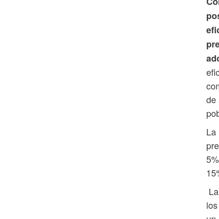
Co
po
ef
pr
ad
efi
com
de 
pob
La 
pre
5% 
15%
La 
los
un 