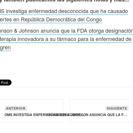
S investiga enfermedad desconocida que ha causado
ertes en República Democrática del Congo
hnson & Johnson anuncia que la FDA otorga designació
terapia innovadora a su fármaco para la enfermedad de
ögren
ANTERIOR
SIGUIENTE
OMS INVESTIGA ENFERMEDAD DESCONOCIDA QUE HA CAUSADO MUERTES EN REPÚBLICA DEMOCRÁTICA DEL CONGO
JOHNSON & JOHNSON ANUNCIA QUE LA FDA OTORGA DESIGNACIÓN DE TERAPIA INNOVADORA A SU FÁRMACO PARA LA ENFERMEDAD DE SJÖGREN