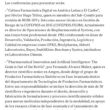
Las conferencias para presentar serán:
- “Cultura Farmacéutica Digital en América Latina y El Caribe”,
por Héctor Hugo Téllez, quien es miembro del Sub-Comité para
revisión de NOM-059 y 164 como asesor técnico en Gestión de
Riesgo de la COFEPRIS en 2015 (COFEPRIS/FEUM). Actualmente
es director de Operaciones de Biopharmaceutical System, con
una trayectoria profesional desde 1981 colaborando en áreas de
Desarrollo, Validación, Producción, Ingeniería, Logística y
Calidad en empresas como OPKO, Neolpharma, Abbott
Laboratories, Bayer, SmithKlein-Beecham y Syntex, iniciándose
en Laboratorios Chinoin.
- “Pharmaceutical Innovation and Artificial Intelligence: The
Genie is Out of the Bottle”, por Fernando Álvarez Núñez, quien es
director científico senior en Amgen, donde dirige el grupo de
Productos Farmacéuticos Sintéticos en Fase Avanzada dentro
del departamento de Tecnologías de Productos Farmacéuticos.
Entre sus responsabilidades se incluye la dirección de más de 30
científicos e ingenieros durante el diseño, desarrollo y
fabricación de formulaciones y procesos científicamente sólidos
para nuevas moléculas independientes de la modalidad, en apoyo
de los ensayos clínicos de fase avanzada y el lanzamiento de