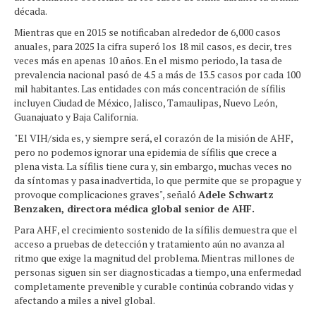
década.
Mientras que en 2015 se notificaban alrededor de 6,000 casos
anuales, para 2025 la cifra superó los 18 mil casos, es decir, tres
veces más en apenas 10 años. En el mismo periodo, la tasa de
prevalencia nacional pasó de 4.5 a más de 13.5 casos por cada 100
mil habitantes. Las entidades con más concentración de sífilis
incluyen Ciudad de México, Jalisco, Tamaulipas, Nuevo León,
Guanajuato y Baja California.
"El VIH/sida es, y siempre será, el corazón de la misión de AHF,
pero no podemos ignorar una epidemia de sífilis que crece a
plena vista. La sífilis tiene cura y, sin embargo, muchas veces no
da síntomas y pasa inadvertida, lo que permite que se propague y
provoque complicaciones graves", señaló
Adele Schwartz
Benzaken, directora médica global senior de AHF.
Para AHF, el crecimiento sostenido de la sífilis demuestra que el
acceso a pruebas de detección y tratamiento aún no avanza al
ritmo que exige la magnitud del problema. Mientras millones de
personas siguen sin ser diagnosticadas a tiempo, una enfermedad
completamente prevenible y curable continúa cobrando vidas y
afectando a miles a nivel global.