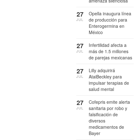
amenaza silenciosa
27
Opella inaugura línea
de producción para
JUL
Enterogermina en
México
27
Infertilidad afecta a
más de 1.5 millones
JUL
de parejas mexicanas
27
Lilly adquirirá
AtaiBeckley para
JUL
impulsar terapias de
salud mental
27
Cofepris emite alerta
sanitaria por robo y
JUL
falsificación de
diversos
medicamentos de
Bayer