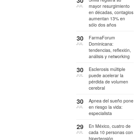
30
mayor resurgimiento
JUL
en décadas, contagios
aumentan 13% en
sólo dos años
30
FarmaForum
Dominicana:
JUL
tendencias, reflexión,
análisis y networking
30
Esclerosis múltiple
puede acelerar la
JUL
pérdida de volumen
cerebral
30
Apnea del sueño pone
en riesgo la vida:
JUL
especialista
29
En México, cuatro de
cada 10 personas con
JUL
hipertensión