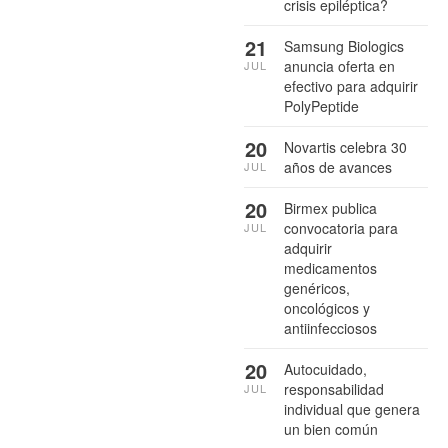
crisis epiléptica?
21
Samsung Biologics
anuncia oferta en
JUL
efectivo para adquirir
PolyPeptide
20
Novartis celebra 30
años de avances
JUL
20
Birmex publica
convocatoria para
JUL
adquirir
medicamentos
genéricos,
oncológicos y
antiinfecciosos
20
Autocuidado,
responsabilidad
JUL
individual que genera
un bien común