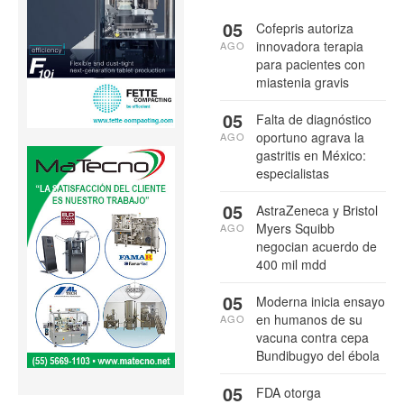
05
Cofepris autoriza
innovadora terapia
AGO
para pacientes con
miastenia gravis
05
Falta de diagnóstico
oportuno agrava la
AGO
gastritis en México:
especialistas
05
AstraZeneca y Bristol
Myers Squibb
AGO
negocian acuerdo de
400 mil mdd
05
Moderna inicia ensayo
en humanos de su
AGO
vacuna contra cepa
Bundibugyo del ébola
05
FDA otorga