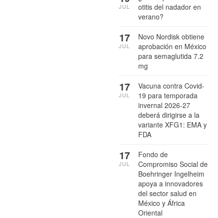
otitis del nadador en
JUL
verano?
17
Novo Nordisk obtiene
aprobación en México
JUL
para semaglutida 7.2
mg
17
Vacuna contra Covid-
19 para temporada
JUL
invernal 2026-27
deberá dirigirse a la
variante XFG1: EMA y
FDA
17
Fondo de
Compromiso Social de
JUL
Boehringer Ingelheim
apoya a innovadores
del sector salud en
México y África
Oriental