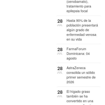
(cenobamato),
tratamiento para
epilepsia focal
28
Hasta 90% de la
población presentará
JUL
algún grado de
enfermedad venosa
en su vida
28
FarmaForum
Dominicana: 04
JUL
agosto
28
AstraZeneca
consolida un sólido
JUL
primer semestre de
2026
28
El hígado graso
también se ha
JUL
convertido en una