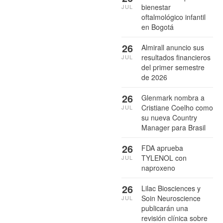
bienestar
JUL
oftalmológico infantil
en Bogotá
26
Almirall anuncio sus
resultados financieros
JUL
del primer semestre
de 2026
26
Glenmark nombra a
Cristiane Coelho como
JUL
su nueva Country
Manager para Brasil
26
FDA aprueba
TYLENOL con
JUL
naproxeno
26
Lilac Biosciences y
Soin Neuroscience
JUL
publicarán una
revisión clínica sobre