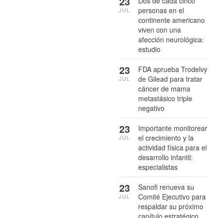
23
Dos de cada cinco
personas en el
JUL
continente americano
viven con una
afección neurológica:
estudio
23
FDA aprueba Trodelvy
de Gilead para tratar
JUL
cáncer de mama
metastásico triple
negativo
23
Importante monitorear
el crecimiento y la
JUL
actividad física para el
desarrollo infantil:
especialistas
23
Sanofi renueva su
Comité Ejecutivo para
JUL
respaldar su próximo
capítulo estratégico