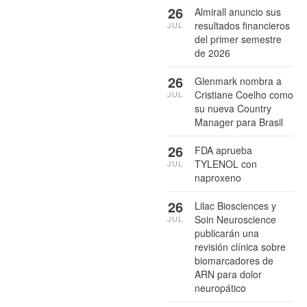
26
Almirall anuncio sus
resultados financieros
JUL
del primer semestre
de 2026
26
Glenmark nombra a
Cristiane Coelho como
JUL
su nueva Country
Manager para Brasil
26
FDA aprueba
TYLENOL con
JUL
naproxeno
26
Lilac Biosciences y
Soin Neuroscience
JUL
publicarán una
revisión clínica sobre
biomarcadores de
ARN para dolor
neuropático