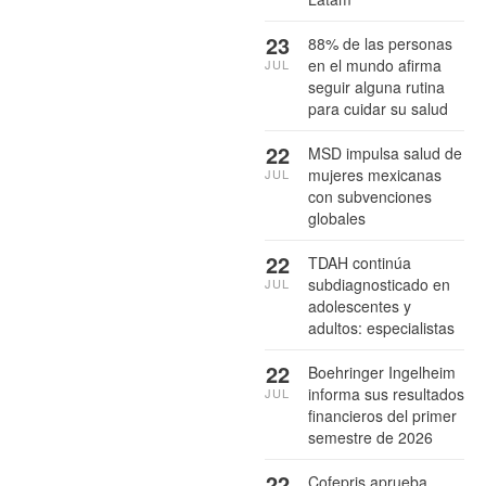
23
88% de las personas
en el mundo afirma
JUL
seguir alguna rutina
para cuidar su salud
22
MSD impulsa salud de
mujeres mexicanas
JUL
con subvenciones
globales
22
TDAH continúa
subdiagnosticado en
JUL
adolescentes y
adultos: especialistas
22
Boehringer Ingelheim
informa sus resultados
JUL
financieros del primer
semestre de 2026
22
Cofepris aprueba