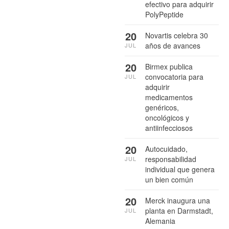
efectivo para adquirir
PolyPeptide
20
Novartis celebra 30
años de avances
JUL
20
Birmex publica
convocatoria para
JUL
adquirir
medicamentos
genéricos,
oncológicos y
antiinfecciosos
20
Autocuidado,
responsabilidad
JUL
individual que genera
un bien común
20
Merck inaugura una
planta en Darmstadt,
JUL
Alemania