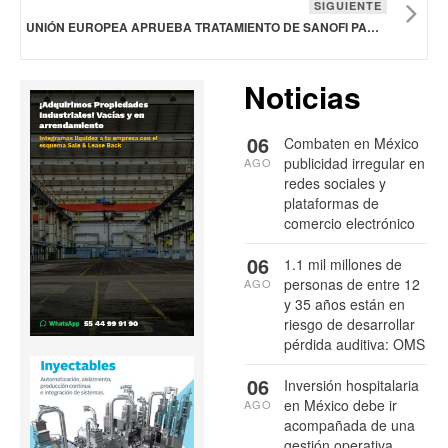
SIGUIENTE
UNIÓN EUROPEA APRUEBA TRATAMIENTO DE SANOFI PARA ESOFAGITIS EOSINOFÍLICA EN NIÑOS
Noticias
06
Combaten en México
publicidad irregular en
AGO
redes sociales y
plataformas de
comercio electrónico
06
1.1 mil millones de
personas de entre 12
AGO
y 35 años están en
riesgo de desarrollar
pérdida auditiva: OMS
06
Inversión hospitalaria
en México debe ir
AGO
acompañada de una
gestión operativa