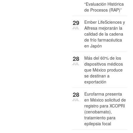
“Evaluación Histórica
de Procesos (RAP)”
29
Ember LifeSciences y
Alfresa mejorarán la
JUL
calidad de la cadena
de frío farmacéutica
en Japón
28
Más del 60% de los
dispositivos médicos
JUL
que México produce
se destinan a
exportación
28
Eurofarma presenta
en México solicitud de
JUL
registro para XCOPRI
(cenobamato),
tratamiento para
epilepsia focal