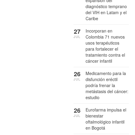
expansión del
diagnóstico temprano
del VIH en Latam y el
Caribe
27
Incorporan en
Colombia 71 nuevos
JUL
usos terapéuticos
para fortalecer el
tratamiento contra el
cáncer infantil
26
Medicamento para la
disfunción eréctil
JUL
podría frenar la
metástasis del cáncer:
estudio
26
Eurofarma impulsa el
bienestar
JUL
oftalmológico infantil
en Bogotá