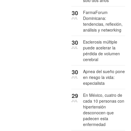
sólo dos años
30
FarmaForum
Dominicana:
JUL
tendencias, reflexión,
análisis y networking
30
Esclerosis múltiple
puede acelerar la
JUL
pérdida de volumen
cerebral
30
Apnea del sueño pone
en riesgo la vida:
JUL
especialista
29
En México, cuatro de
cada 10 personas con
JUL
hipertensión
desconocen que
padecen esta
enfermedad