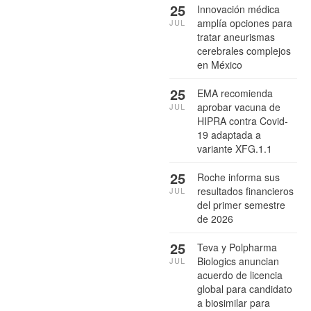
25
Innovación médica
amplía opciones para
JUL
tratar aneurismas
cerebrales complejos
en México
25
EMA recomienda
aprobar vacuna de
JUL
HIPRA contra Covid-
19 adaptada a
variante XFG.1.1
25
Roche informa sus
resultados financieros
JUL
del primer semestre
de 2026
25
Teva y Polpharma
Biologics anuncian
JUL
acuerdo de licencia
global para candidato
a biosimilar para