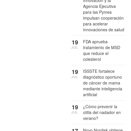
Innovación y la
Agencia Ejecutiva
para las Pymes
impulsan cooperación
para acelerar
innovaciones de salud
19
FDA aprueba
tratamiento de MSD
JUL
que reduce el
colesterol
19
ISSSTE fortalece
diagnóstico oportuno
JUL
de cáncer de mama
mediante inteligencia
artificial
19
¿Cómo prevenir la
otitis del nadador en
JUL
verano?
17
Novo Nordisk obtiene