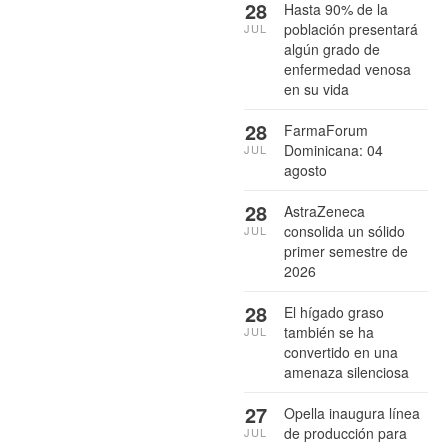
28
Hasta 90% de la
población presentará
JUL
algún grado de
enfermedad venosa
en su vida
28
FarmaForum
Dominicana: 04
JUL
agosto
28
AstraZeneca
consolida un sólido
JUL
primer semestre de
2026
28
El hígado graso
también se ha
JUL
convertido en una
amenaza silenciosa
27
Opella inaugura línea
de producción para
JUL