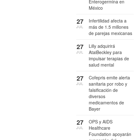
Enterogermina en
México
27
Infertilidad afecta a
más de 1.5 millones
JUL
de parejas mexicanas
27
Lilly adquirirá
AtaiBeckley para
JUL
impulsar terapias de
salud mental
27
Cofepris emite alerta
sanitaria por robo y
JUL
falsificación de
diversos
medicamentos de
Bayer
27
OPS y AIDS
Healthcare
JUL
Foundation apoyarán