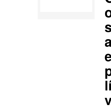
o
l
v