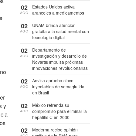
os
02
Estados Unidos activa
aranceles a medicamentos
AGO
e
02
UNAM brinda atención
gratuita a la salud mental con
AGO
tecnología digital
02
Departamento de
investigación y desarrollo de
AGO
Novartis impulsa próximas
innovaciones revolucionarias
Uno
02
Anvisa aprueba cinco
inyectables de semaglutida
AGO
en Brasil
er
02
s y
México refrenda su
compromiso para eliminar la
AGO
ncia
hepatitis C en 2030
los
02
Moderna recibe opinión
positiva de la EMA para
AGO