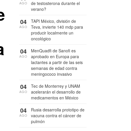
de testosterona durante el
AGO
e
verano?
04
TAPI México, división de
Teva, invierte 140 mdp para
AGO
producir localmente un
oncológico
a
04
MenQuadfi de Sanofi es
aprobado en Europa para
AGO
lactantes a partir de las seis
semanas de edad contra
meningococo invasivo
04
Tec de Monterrey y UNAM
acelerarán el desarrollo de
AGO
medicamentos en México
04
Rusia desarrolla prototipo de
vacuna contra el cáncer de
AGO
pulmón