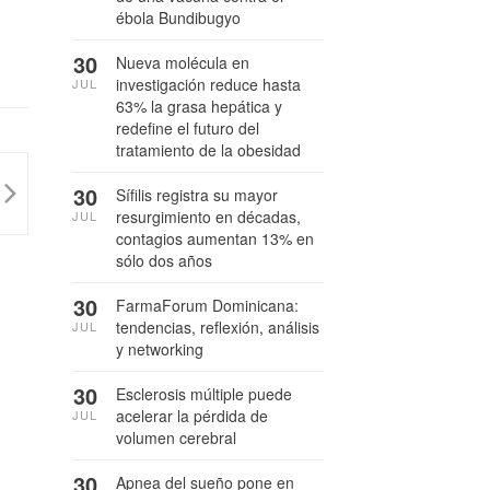
ébola Bundibugyo
30
Nueva molécula en
investigación reduce hasta
JUL
63% la grasa hepática y
redefine el futuro del
tratamiento de la obesidad
30
Sífilis registra su mayor
resurgimiento en décadas,
JUL
contagios aumentan 13% en
sólo dos años
30
FarmaForum Dominicana:
tendencias, reflexión, análisis
JUL
y networking
30
Esclerosis múltiple puede
acelerar la pérdida de
JUL
volumen cerebral
30
Apnea del sueño pone en