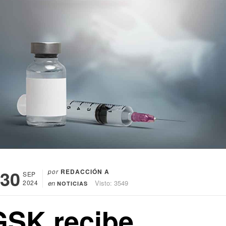
30
por
REDACCIÓN A
SEP
2024
en
Visto: 3549
NOTICIAS
GSK recibe