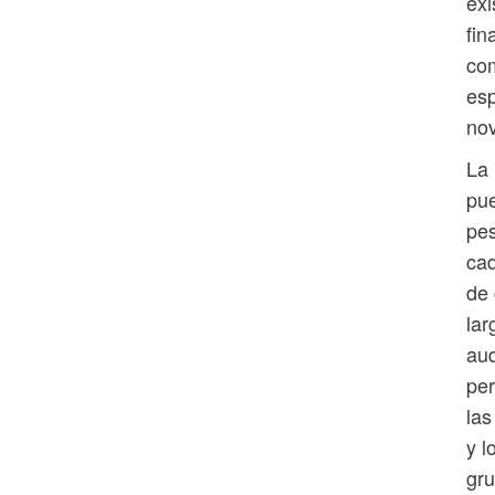
exi
fin
com
esp
no
La 
pue
pes
cad
de 
lar
aud
per
las
y l
gru