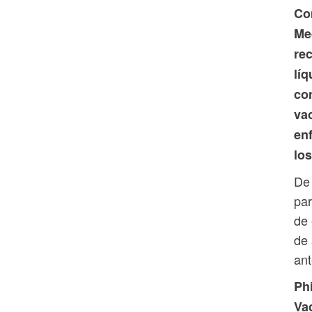
Co
Me
re
lí
co
va
en
los
De 
par
de 
de 
ant
Phi
Va