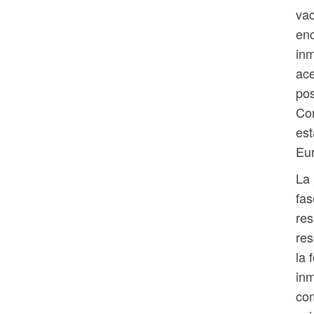
va
enc
inm
ace
pos
Con
est
Eu
La
fas
res
res
la 
inm
com