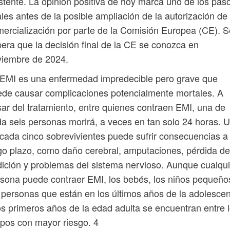
stente. La opinión positiva de hoy marca uno de los pas
ales antes de la posible ampliación de la autorización de
ercialización por parte de la Comisión Europea (CE). S
era que la decisión final de la CE se conozca en
viembre de 2024.
EMI es una enfermedad impredecible pero grave que
de causar complicaciones potencialmente mortales. A
ar del tratamiento, entre quienes contraen EMI, una de
a seis personas morirá, a veces en tan solo 24 horas. 
cada cinco sobrevivientes puede sufrir consecuencias a
go plazo, como daño cerebral, amputaciones, pérdida de
ición y problemas del sistema nervioso. Aunque cualqui
sona puede contraer EMI, los bebés, los niños pequeño
 personas que están en los últimos años de la adolesce
os primeros años de la edad adulta se encuentran entre 
pos con mayor riesgo. 4