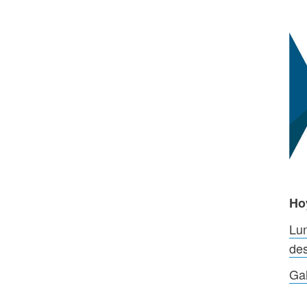
Ho
Lun
des
Ga