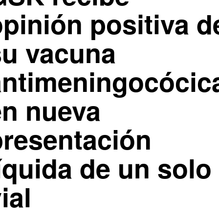
pinión positiva d
su vacuna
antimeningocócic
en nueva
presentación
íquida de un solo
ial