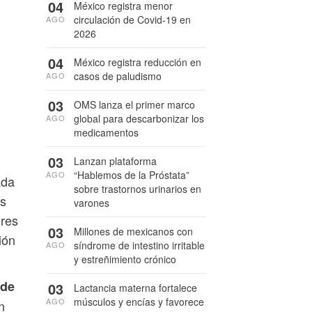
04
México registra menor
circulación de Covid-19 en
AGO
2026
04
México registra reducción en
casos de paludismo
AGO
03
OMS lanza el primer marco
global para descarbonizar los
AGO
medicamentos
03
Lanzan plataforma
“Hablemos de la Próstata”
AGO
ada
sobre trastornos urinarios en
os
varones
ores
03
Millones de mexicanos con
ión
síndrome de intestino irritable
AGO
y estreñimiento crónico
 de
03
Lactancia materna fortalece
músculos y encías y favorece
AGO
n