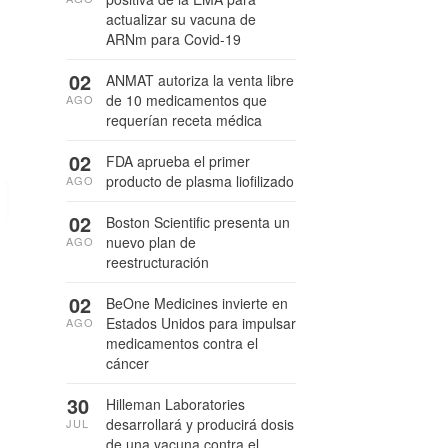
actualizar su vacuna de
ARNm para Covid-19
02
ANMAT autoriza la venta libre
de 10 medicamentos que
AGO
requerían receta médica
02
FDA aprueba el primer
producto de plasma liofilizado
AGO
02
Boston Scientific presenta un
nuevo plan de
AGO
reestructuración
02
BeOne Medicines invierte en
Estados Unidos para impulsar
AGO
medicamentos contra el
cáncer
30
Hilleman Laboratories
desarrollará y producirá dosis
JUL
de una vacuna contra el