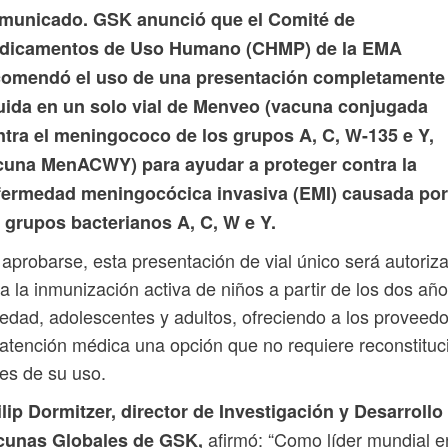
municado. GSK anunció que el Comité de
dicamentos de Uso Humano (CHMP) de la EMA
comendó el uso de una presentación completamente
quida en un solo vial de Menveo (vacuna conjugada
ntra el meningococo de los grupos A, C, W-135 e Y,
cuna MenACWY) para ayudar a proteger contra la
fermedad meningocócica invasiva (EMI) causada por
 grupos bacterianos A, C, W e Y.
aprobarse, esta presentación de vial único será autoriz
a la inmunización activa de niños a partir de los dos añ
edad, adolescentes y adultos, ofreciendo a los proveed
atención médica una opción que no requiere reconstituc
es de su uso.
lip Dormitzer, director de Investigación y Desarrollo
afirmó: “Como líder mundial e
cunas Globales de GSK,