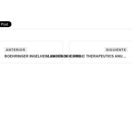
ANTERIOR
SIGUIENTE
BOEHRINGER INGELHEIM AMPLÍA INVESTIGACIÓN SOBRE CÁNCER EN SU SEDE DE VIENA
LUNDBECK E IAMBIC THERAPEUTICS ANUNCIAN ALIANZA PARA DESCUBRIR FÁRMACOS CON INTELIGENCIA ARTIFICIAL