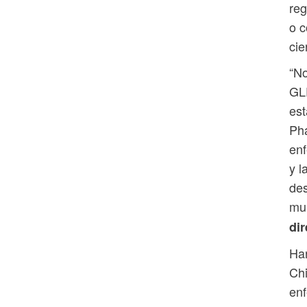
reg
o c
cie
“No
GLP
est
Pha
enf
y l
des
mu
di
Han
Chi
enf