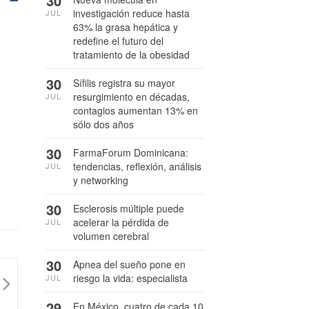
30
investigación reduce hasta
JUL
63% la grasa hepática y
redefine el futuro del
tratamiento de la obesidad
30
Sífilis registra su mayor
resurgimiento en décadas,
JUL
contagios aumentan 13% en
sólo dos años
30
FarmaForum Dominicana:
tendencias, reflexión, análisis
JUL
y networking
30
Esclerosis múltiple puede
acelerar la pérdida de
JUL
volumen cerebral
30
Apnea del sueño pone en
riesgo la vida: especialista
JUL
29
En México, cuatro de cada 10