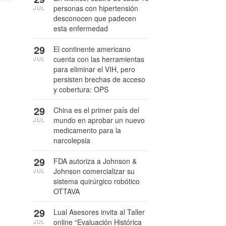
personas con hipertensión
JUL
desconocen que padecen
esta enfermedad
29
El continente americano
cuenta con las herramientas
JUL
para eliminar el VIH, pero
persisten brechas de acceso
y cobertura: OPS
29
China es el primer país del
mundo en aprobar un nuevo
JUL
medicamento para la
narcolepsia
29
FDA autoriza a Johnson &
Johnson comercializar su
JUL
sistema quirúrgico robótico
OTTAVA
29
Lual Asesores invita al Taller
online “Evaluación Histórica
JUL