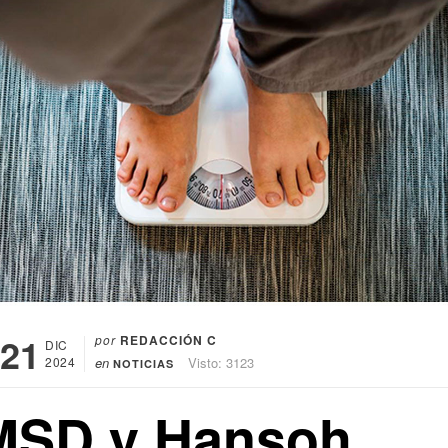
21
por
REDACCIÓN C
DIC
2024
en
Visto: 3123
NOTICIAS
MSD y Hansoh