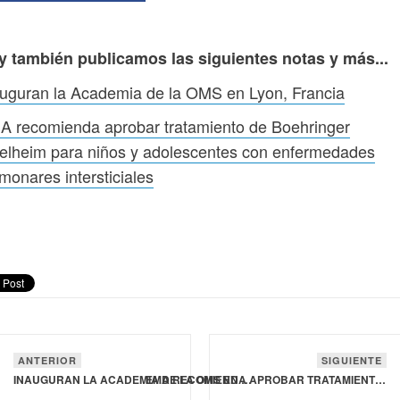
y también publicamos las siguientes notas y más...
uguran la Academia de la OMS en Lyon, Francia
A recomienda aprobar tratamiento de Boehringer
elheim para niños y adolescentes con enfermedades
monares intersticiales
ANTERIOR
SIGUIENTE
INAUGURAN LA ACADEMIA DE LA OMS EN LYON, FRANCIA
EMA RECOMIENDA APROBAR TRATAMIENTO DE BOEHRINGER INGELHEIM PARA NIÑOS Y ADOLESCENTES CON ENFERMEDADES PULMONARES INTERSTICIALES