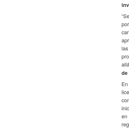
inv
“Se
por
car
apr
las
pro
all
de
En
lic
com
ini
en 
reg