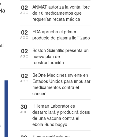
,
02
ANMAT autoriza la venta libre
Ha
de 10 medicamentos que
AGO
requerían receta médica
02
FDA aprueba el primer
producto de plasma liofilizado
AGO
al
02
Boston Scientific presenta un
nuevo plan de
AGO
reestructuración
02
BeOne Medicines invierte en
Estados Unidos para impulsar
AGO
medicamentos contra el
cáncer
30
Hilleman Laboratories
desarrollará y producirá dosis
JUL
de una vacuna contra el
ébola Bundibugyo
Nueva molécula en