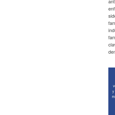
ant
en
sid
far
ind
far
cla
dem