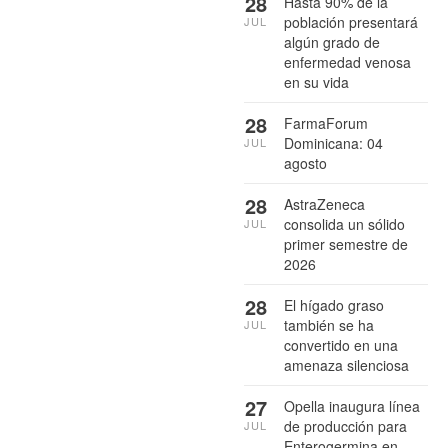
28
Hasta 90% de la
población presentará
JUL
algún grado de
enfermedad venosa
en su vida
28
FarmaForum
Dominicana: 04
JUL
agosto
28
AstraZeneca
consolida un sólido
JUL
primer semestre de
2026
28
El hígado graso
también se ha
JUL
convertido en una
amenaza silenciosa
27
Opella inaugura línea
de producción para
JUL
Enterogermina en