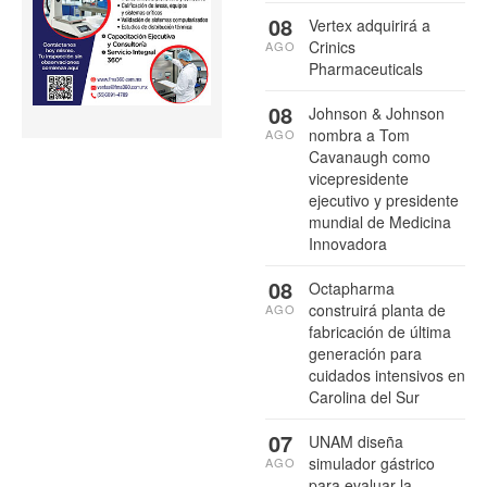
08
Vertex adquirirá a
Crinics
AGO
Pharmaceuticals
08
Johnson & Johnson
nombra a Tom
AGO
Cavanaugh como
vicepresidente
ejecutivo y presidente
mundial de Medicina
Innovadora
08
Octapharma
construirá planta de
AGO
fabricación de última
generación para
cuidados intensivos en
Carolina del Sur
07
UNAM diseña
simulador gástrico
AGO
para evaluar la