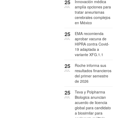
25
Innovación médica
amplía opciones para
JUL
tratar aneurismas
cerebrales complejos
en México
25
EMA recomienda
aprobar vacuna de
JUL
HIPRA contra Covid-
19 adaptada a
variante XFG.1.1
25
Roche informa sus
resultados financieros
JUL
del primer semestre
de 2026
25
Teva y Polpharma
Biologics anuncian
JUL
acuerdo de licencia
global para candidato
a biosimilar para