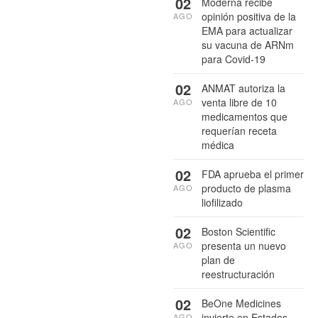
02
Moderna recibe
opinión positiva de la
AGO
EMA para actualizar
su vacuna de ARNm
para Covid-19
02
ANMAT autoriza la
venta libre de 10
AGO
medicamentos que
requerían receta
médica
02
FDA aprueba el primer
producto de plasma
AGO
liofilizado
02
Boston Scientific
presenta un nuevo
AGO
plan de
reestructuración
02
BeOne Medicines
invierte en Estados
AGO