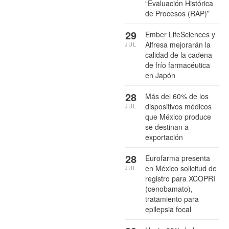
“Evaluación Histórica
de Procesos (RAP)”
29
Ember LifeSciences y
Alfresa mejorarán la
JUL
calidad de la cadena
de frío farmacéutica
en Japón
28
Más del 60% de los
dispositivos médicos
JUL
que México produce
se destinan a
exportación
28
Eurofarma presenta
en México solicitud de
JUL
registro para XCOPRI
(cenobamato),
tratamiento para
epilepsia focal