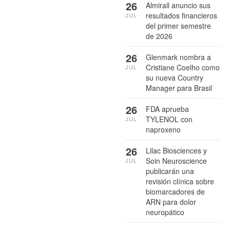
26
Almirall anuncio sus
resultados financieros
JUL
del primer semestre
de 2026
26
Glenmark nombra a
Cristiane Coelho como
JUL
su nueva Country
Manager para Brasil
26
FDA aprueba
TYLENOL con
JUL
naproxeno
26
Lilac Biosciences y
Soin Neuroscience
JUL
publicarán una
revisión clínica sobre
biomarcadores de
ARN para dolor
neuropático