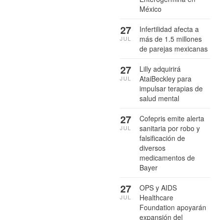
México
27
Infertilidad afecta a
más de 1.5 millones
JUL
de parejas mexicanas
27
Lilly adquirirá
AtaiBeckley para
JUL
impulsar terapias de
salud mental
27
Cofepris emite alerta
sanitaria por robo y
JUL
falsificación de
diversos
medicamentos de
Bayer
27
OPS y AIDS
Healthcare
JUL
Foundation apoyarán
expansión del