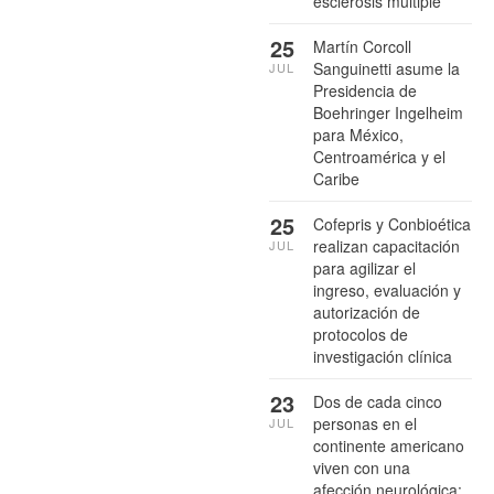
esclerosis múltiple
25
Martín Corcoll
Sanguinetti asume la
JUL
Presidencia de
Boehringer Ingelheim
para México,
Centroamérica y el
Caribe
25
Cofepris y Conbioética
realizan capacitación
JUL
para agilizar el
ingreso, evaluación y
autorización de
protocolos de
investigación clínica
23
Dos de cada cinco
personas en el
JUL
continente americano
viven con una
afección neurológica: