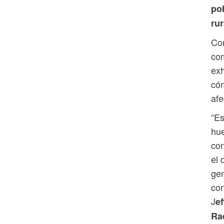
po
rur
Con
com
exh
cóm
afe
“Es
hue
con
el 
gen
con
J
ef
Ra