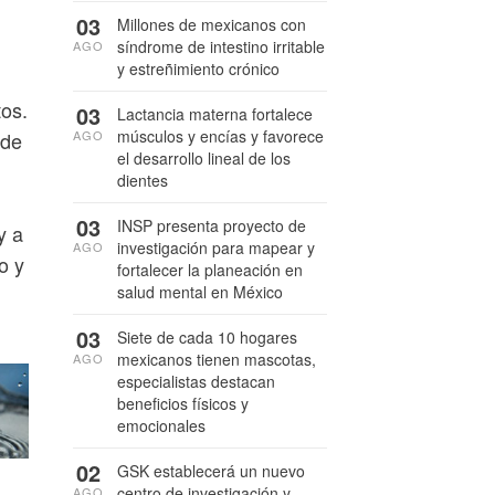
03
Millones de mexicanos con
síndrome de intestino irritable
AGO
y estreñimiento crónico
tos.
03
Lactancia materna fortalece
músculos y encías y favorece
AGO
 de
el desarrollo lineal de los
dientes
03
INSP presenta proyecto de
y a
investigación para mapear y
AGO
o y
fortalecer la planeación en
salud mental en México
03
Siete de cada 10 hogares
mexicanos tienen mascotas,
AGO
especialistas destacan
beneficios físicos y
emocionales
02
GSK establecerá un nuevo
centro de investigación y
AGO