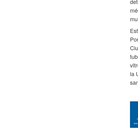
det
méd
mun
Est
Por
Ciu
tub
vit
la 
san