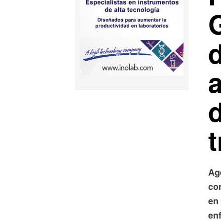
t
Ag
co
en 
en