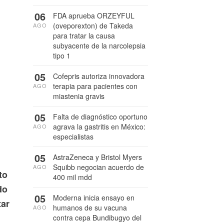
06
FDA aprueba ORZEYFUL
(oveporexton) de Takeda
AGO
para tratar la causa
subyacente de la narcolepsia
tipo 1
05
Cofepris autoriza innovadora
terapia para pacientes con
AGO
miastenia gravis
05
Falta de diagnóstico oportuno
agrava la gastritis en México:
AGO
especialistas
05
AstraZeneca y Bristol Myers
Squibb negocian acuerdo de
AGO
to
400 mil mdd
do
05
Moderna inicia ensayo en
tar
humanos de su vacuna
AGO
contra cepa Bundibugyo del