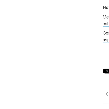
Ho
Mer
cab
Cof
as