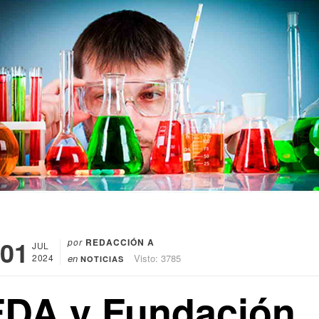
01
por
REDACCIÓN A
JUL
2024
en
Visto: 3785
NOTICIAS
FDA y Fundación