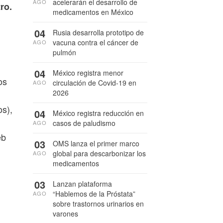
acelerarán el desarrollo de
AGO
ro.
medicamentos en México
04
Rusia desarrolla prototipo de
vacuna contra el cáncer de
AGO
pulmón
04
México registra menor
os
circulación de Covid-19 en
AGO
2026
os),
04
México registra reducción en
casos de paludismo
AGO
eb
03
OMS lanza el primer marco
global para descarbonizar los
AGO
medicamentos
03
Lanzan plataforma
“Hablemos de la Próstata”
AGO
sobre trastornos urinarios en
varones