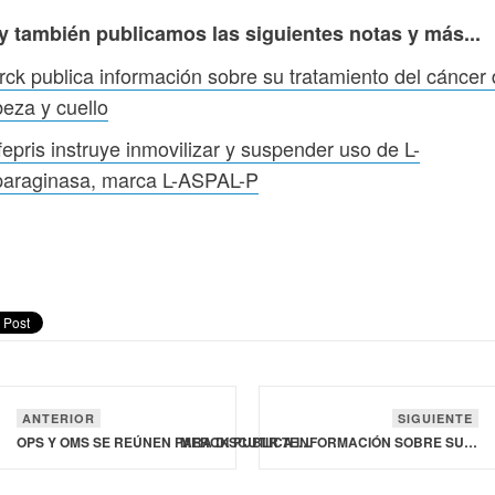
y también publicamos las siguientes notas y más...
ck publica información sobre su tratamiento del cáncer
eza y cuello
epris instruye inmovilizar y suspender uso de L-
paraginasa, marca L-ASPAL-P
ANTERIOR
SIGUIENTE
OPS Y OMS SE REÚNEN PARA DISCUTIR TEMAS PRIORITARIOS DE SALUD EN BRASIL, AMÉRICA Y EL MUNDO
MERCK PUBLICA INFORMACIÓN SOBRE SU TRATAMIENTO DEL CÁNCER DE CABEZA Y CUELLO