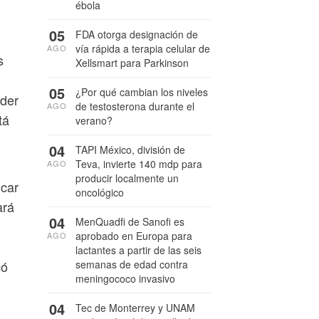
ébola
05
FDA otorga designación de
vía rápida a terapia celular de
AGO
s
Xellsmart para Parkinson
05
¿Por qué cambian los niveles
nder
de testosterona durante el
AGO
tá
verano?
04
TAPI México, división de
Teva, invierte 140 mdp para
AGO
producir localmente un
icar
oncológico
ará
04
MenQuadfi de Sanofi es
aprobado en Europa para
AGO
lactantes a partir de las seis
semanas de edad contra
có
meningococo invasivo
d
04
Tec de Monterrey y UNAM