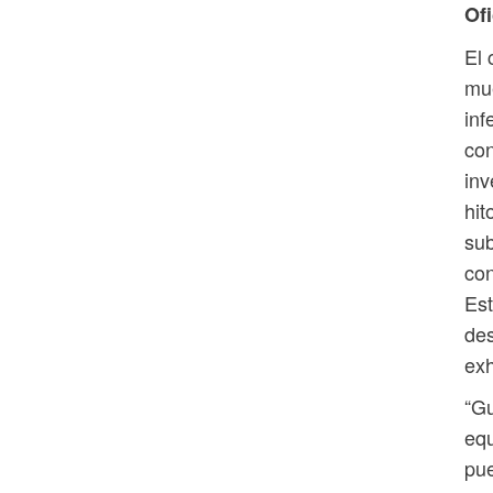
Ofi
El 
mue
inf
con
inv
hit
sub
con
Est
des
exh
“Gu
equ
pue