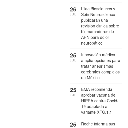
26
Lilac Biosciences y
Soin Neuroscience
JUL
publicarán una
revisión clínica sobre
biomarcadores de
ARN para dolor
neuropático
25
Innovación médica
amplía opciones para
JUL
tratar aneurismas
cerebrales complejos
en México
25
EMA recomienda
aprobar vacuna de
JUL
HIPRA contra Covid-
19 adaptada a
variante XFG.1.1
25
Roche informa sus