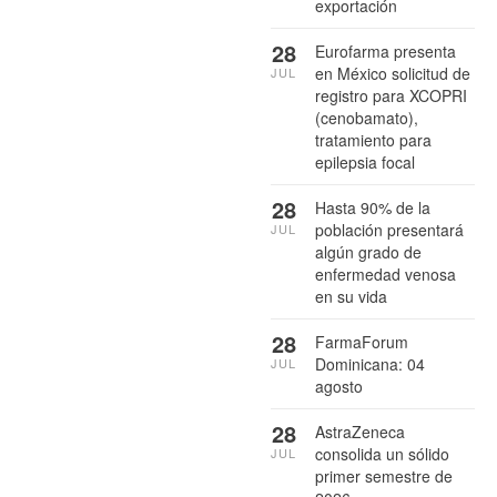
exportación
28
Eurofarma presenta
en México solicitud de
JUL
registro para XCOPRI
(cenobamato),
tratamiento para
epilepsia focal
28
Hasta 90% de la
población presentará
JUL
algún grado de
enfermedad venosa
en su vida
28
FarmaForum
Dominicana: 04
JUL
agosto
28
AstraZeneca
consolida un sólido
JUL
primer semestre de