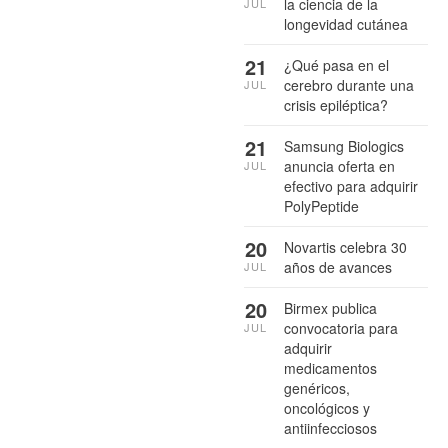
la ciencia de la
JUL
longevidad cutánea
21
¿Qué pasa en el
cerebro durante una
JUL
crisis epiléptica?
21
Samsung Biologics
anuncia oferta en
JUL
efectivo para adquirir
PolyPeptide
20
Novartis celebra 30
años de avances
JUL
20
Birmex publica
convocatoria para
JUL
adquirir
medicamentos
genéricos,
oncológicos y
antiinfecciosos