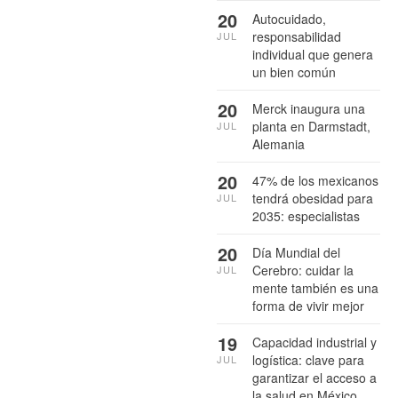
20
Autocuidado,
responsabilidad
JUL
individual que genera
un bien común
20
Merck inaugura una
planta en Darmstadt,
JUL
Alemania
20
47% de los mexicanos
tendrá obesidad para
JUL
2035: especialistas
20
Día Mundial del
Cerebro: cuidar la
JUL
mente también es una
forma de vivir mejor
19
Capacidad industrial y
logística: clave para
JUL
garantizar el acceso a
la salud en México