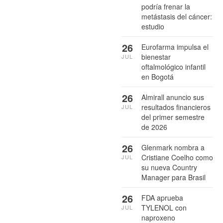
podría frenar la
metástasis del cáncer:
estudio
26
Eurofarma impulsa el
bienestar
JUL
oftalmológico infantil
en Bogotá
26
Almirall anuncio sus
resultados financieros
JUL
del primer semestre
de 2026
26
Glenmark nombra a
Cristiane Coelho como
JUL
su nueva Country
Manager para Brasil
26
FDA aprueba
TYLENOL con
JUL
naproxeno