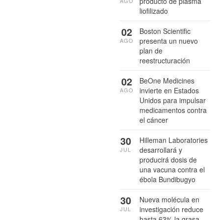
producto de plasma
AGO
liofilizado
02
Boston Scientific
presenta un nuevo
AGO
plan de
reestructuración
02
BeOne Medicines
invierte en Estados
AGO
Unidos para impulsar
medicamentos contra
el cáncer
30
Hilleman Laboratories
desarrollará y
JUL
producirá dosis de
una vacuna contra el
ébola Bundibugyo
30
Nueva molécula en
investigación reduce
JUL
hasta 63% la grasa