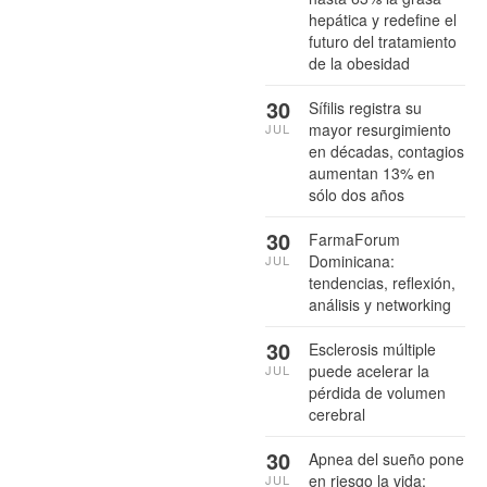
hepática y redefine el
futuro del tratamiento
de la obesidad
30
Sífilis registra su
mayor resurgimiento
JUL
en décadas, contagios
aumentan 13% en
sólo dos años
30
FarmaForum
Dominicana:
JUL
tendencias, reflexión,
análisis y networking
30
Esclerosis múltiple
puede acelerar la
JUL
pérdida de volumen
cerebral
30
Apnea del sueño pone
en riesgo la vida:
JUL