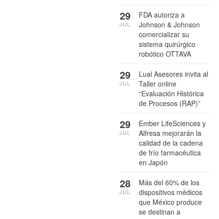
29
FDA autoriza a
Johnson & Johnson
JUL
comercializar su
sistema quirúrgico
robótico OTTAVA
29
Lual Asesores invita al
Taller online
JUL
“Evaluación Histórica
de Procesos (RAP)”
29
Ember LifeSciences y
Alfresa mejorarán la
JUL
calidad de la cadena
de frío farmacéutica
en Japón
28
Más del 60% de los
dispositivos médicos
JUL
que México produce
se destinan a