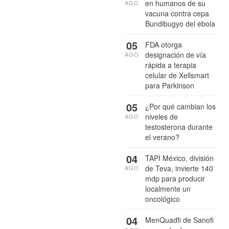
en humanos de su
AGO
vacuna contra cepa
Bundibugyo del ébola
05
FDA otorga
designación de vía
AGO
rápida a terapia
celular de Xellsmart
para Parkinson
05
¿Por qué cambian los
niveles de
AGO
testosterona durante
el verano?
04
TAPI México, división
de Teva, invierte 140
AGO
mdp para producir
localmente un
oncológico
04
MenQuadfi de Sanofi