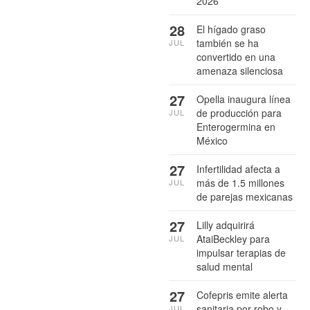
2026
28
El hígado graso
también se ha
JUL
convertido en una
amenaza silenciosa
27
Opella inaugura línea
de producción para
JUL
Enterogermina en
México
27
Infertilidad afecta a
más de 1.5 millones
JUL
de parejas mexicanas
27
Lilly adquirirá
AtaiBeckley para
JUL
impulsar terapias de
salud mental
27
Cofepris emite alerta
sanitaria por robo y
JUL