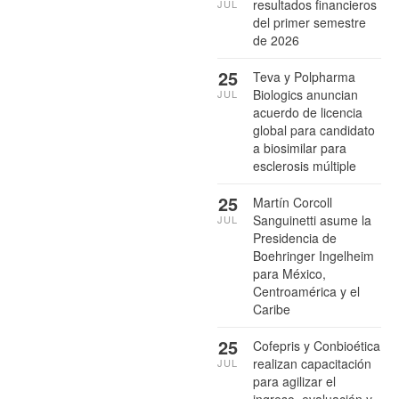
resultados financieros
JUL
del primer semestre
de 2026
25
Teva y Polpharma
Biologics anuncian
JUL
acuerdo de licencia
global para candidato
a biosimilar para
esclerosis múltiple
25
Martín Corcoll
Sanguinetti asume la
JUL
Presidencia de
Boehringer Ingelheim
para México,
Centroamérica y el
Caribe
25
Cofepris y Conbioética
realizan capacitación
JUL
para agilizar el