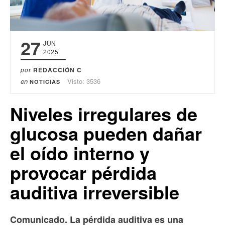
27
JUN
2025
por
REDACCIÓN C
en
Visto: 3536
NOTICIAS
Niveles irregulares de
glucosa pueden dañar
el oído interno y
provocar pérdida
auditiva irreversible
Comunicado. La pérdida auditiva es una