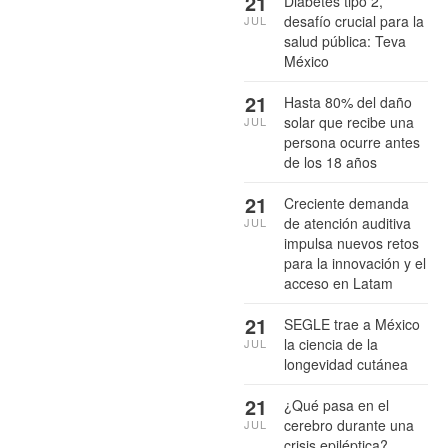
21
Diabetes tipo 2,
desafío crucial para la
JUL
salud pública: Teva
México
21
Hasta 80% del daño
solar que recibe una
JUL
persona ocurre antes
de los 18 años
21
Creciente demanda
de atención auditiva
JUL
impulsa nuevos retos
para la innovación y el
acceso en Latam
21
SEGLE trae a México
la ciencia de la
JUL
longevidad cutánea
21
¿Qué pasa en el
cerebro durante una
JUL
crisis epiléptica?