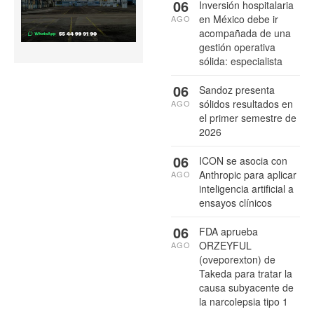
06
Inversión hospitalaria
en México debe ir
AGO
acompañada de una
gestión operativa
sólida: especialista
06
Sandoz presenta
sólidos resultados en
AGO
el primer semestre de
2026
06
ICON se asocia con
Anthropic para aplicar
AGO
inteligencia artificial a
ensayos clínicos
06
FDA aprueba
ORZEYFUL
AGO
(oveporexton) de
Takeda para tratar la
causa subyacente de
la narcolepsia tipo 1