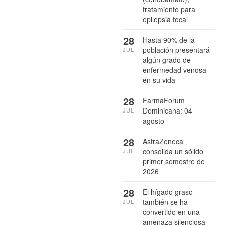
tratamiento para
epilepsia focal
28
Hasta 90% de la
población presentará
JUL
algún grado de
enfermedad venosa
en su vida
28
FarmaForum
Dominicana: 04
JUL
agosto
28
AstraZeneca
consolida un sólido
JUL
primer semestre de
2026
28
El hígado graso
también se ha
JUL
convertido en una
amenaza silenciosa