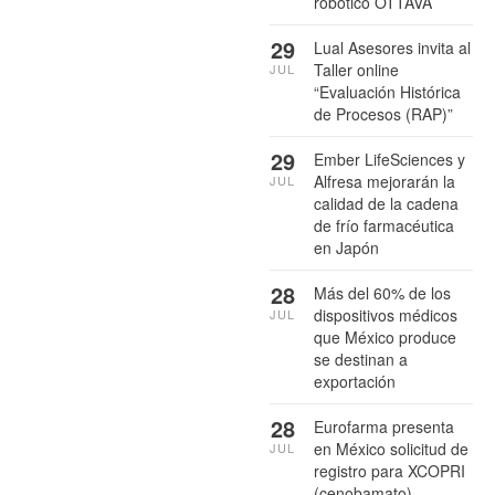
robótico OTTAVA
29
Lual Asesores invita al
Taller online
JUL
“Evaluación Histórica
de Procesos (RAP)”
29
Ember LifeSciences y
Alfresa mejorarán la
JUL
calidad de la cadena
de frío farmacéutica
en Japón
28
Más del 60% de los
dispositivos médicos
JUL
que México produce
se destinan a
exportación
28
Eurofarma presenta
en México solicitud de
JUL
registro para XCOPRI
(cenobamato),