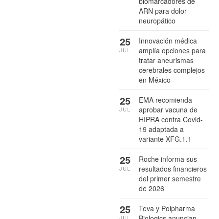
biomarcadores de
ARN para dolor
neuropático
25
Innovación médica
amplía opciones para
JUL
tratar aneurismas
cerebrales complejos
en México
25
EMA recomienda
aprobar vacuna de
JUL
HIPRA contra Covid-
19 adaptada a
variante XFG.1.1
25
Roche informa sus
resultados financieros
JUL
del primer semestre
de 2026
25
Teva y Polpharma
Biologics anuncian
JUL