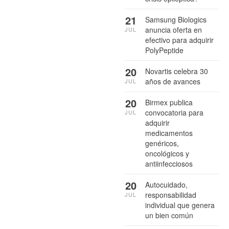
21
Samsung Biologics
anuncia oferta en
JUL
efectivo para adquirir
PolyPeptide
20
Novartis celebra 30
años de avances
JUL
20
Birmex publica
convocatoria para
JUL
adquirir
medicamentos
genéricos,
oncológicos y
antiinfecciosos
20
Autocuidado,
responsabilidad
JUL
individual que genera
un bien común