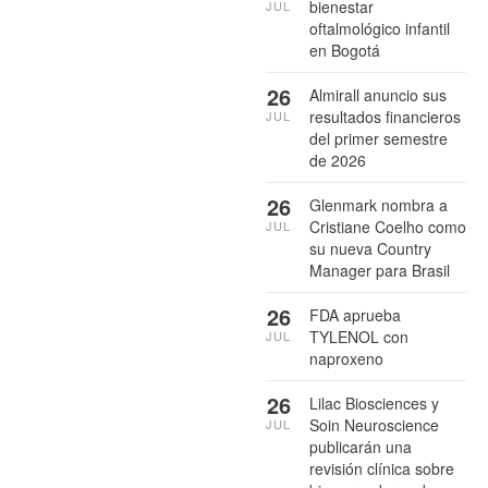
bienestar
JUL
oftalmológico infantil
en Bogotá
26
Almirall anuncio sus
resultados financieros
JUL
del primer semestre
de 2026
26
Glenmark nombra a
Cristiane Coelho como
JUL
su nueva Country
Manager para Brasil
26
FDA aprueba
TYLENOL con
JUL
naproxeno
26
Lilac Biosciences y
Soin Neuroscience
JUL
publicarán una
revisión clínica sobre