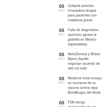
05
Cofepris autoriza
innovadora terapia
AGO
para pacientes con
miastenia gravis
05
Falta de diagnóstico
oportuno agrava la
AGO
gastritis en México:
especialistas
05
AstraZeneca y Bristol
Myers Squibb
AGO
negocian acuerdo de
400 mil mdd
05
Moderna inicia ensayo
en humanos de su
AGO
vacuna contra cepa
Bundibugyo del ébola
05
FDA otorga
designación de vía
AGO