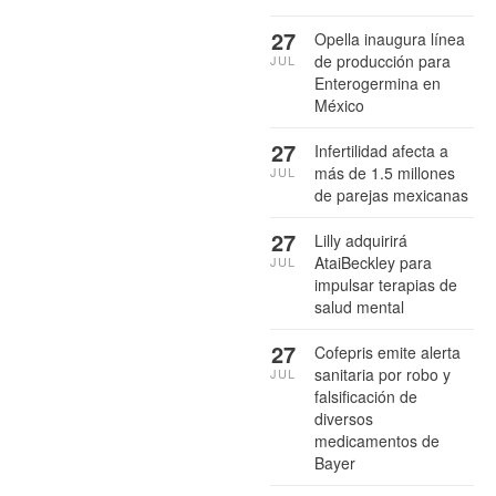
27
Opella inaugura línea
de producción para
JUL
Enterogermina en
México
27
Infertilidad afecta a
más de 1.5 millones
JUL
de parejas mexicanas
27
Lilly adquirirá
AtaiBeckley para
JUL
impulsar terapias de
salud mental
27
Cofepris emite alerta
sanitaria por robo y
JUL
falsificación de
diversos
medicamentos de
Bayer