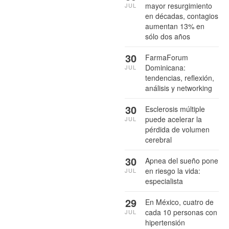
mayor resurgimiento
JUL
en décadas, contagios
aumentan 13% en
sólo dos años
30
FarmaForum
Dominicana:
JUL
tendencias, reflexión,
análisis y networking
30
Esclerosis múltiple
puede acelerar la
JUL
pérdida de volumen
cerebral
30
Apnea del sueño pone
en riesgo la vida:
JUL
especialista
29
En México, cuatro de
cada 10 personas con
JUL
hipertensión