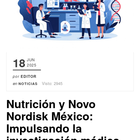
18
JUN
2025
por
EDITOR
en
Visto: 2945
NOTICIAS
Nutrición y Novo
Nordisk México:
Impulsando la