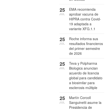
25
EMA recomienda
aprobar vacuna de
JUL
HIPRA contra Covid-
19 adaptada a
variante XFG.1.1
25
Roche informa sus
resultados financieros
JUL
del primer semestre
de 2026
25
Teva y Polpharma
Biologics anuncian
JUL
acuerdo de licencia
global para candidato
a biosimilar para
esclerosis múltiple
25
Martín Corcoll
Sanguinetti asume la
JUL
Presidencia de