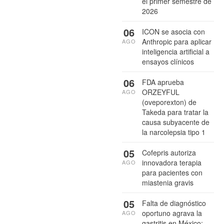
el primer semestre de
2026
06
ICON se asocia con
Anthropic para aplicar
AGO
inteligencia artificial a
ensayos clínicos
06
FDA aprueba
ORZEYFUL
AGO
(oveporexton) de
Takeda para tratar la
causa subyacente de
la narcolepsia tipo 1
05
Cofepris autoriza
innovadora terapia
AGO
para pacientes con
miastenia gravis
05
Falta de diagnóstico
oportuno agrava la
AGO
gastritis en México: