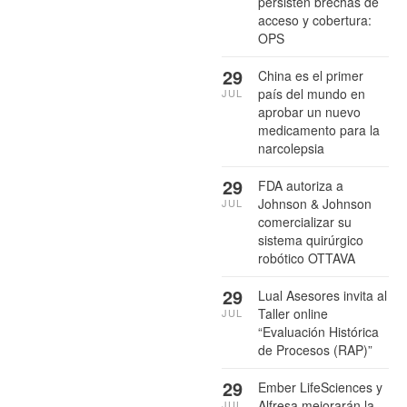
persisten brechas de
acceso y cobertura:
OPS
29
China es el primer
país del mundo en
JUL
aprobar un nuevo
medicamento para la
narcolepsia
29
FDA autoriza a
Johnson & Johnson
JUL
comercializar su
sistema quirúrgico
robótico OTTAVA
29
Lual Asesores invita al
Taller online
JUL
“Evaluación Histórica
de Procesos (RAP)”
29
Ember LifeSciences y
Alfresa mejorarán la
JUL