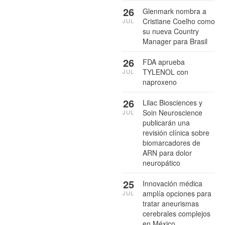
26
Glenmark nombra a
Cristiane Coelho como
JUL
su nueva Country
Manager para Brasil
26
FDA aprueba
TYLENOL con
JUL
naproxeno
26
Lilac Biosciences y
Soin Neuroscience
JUL
publicarán una
revisión clínica sobre
biomarcadores de
ARN para dolor
neuropático
25
Innovación médica
amplía opciones para
JUL
tratar aneurismas
cerebrales complejos
en México