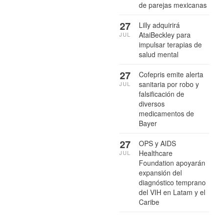
de parejas mexicanas
27
Lilly adquirirá
AtaiBeckley para
JUL
impulsar terapias de
salud mental
27
Cofepris emite alerta
sanitaria por robo y
JUL
falsificación de
diversos
medicamentos de
Bayer
27
OPS y AIDS
Healthcare
JUL
Foundation apoyarán
expansión del
diagnóstico temprano
del VIH en Latam y el
Caribe