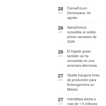
28
FarmaForum
Dominicana: 04
JUL
agosto
28
AstraZeneca
consolida un sólido
JUL
primer semestre de
2026
28
El hígado graso
también se ha
JUL
convertido en una
amenaza silenciosa
27
Opella inaugura línea
de producción para
JUL
Enterogermina en
México
27
Infertilidad afecta a
más de 1.5 millones
JUL