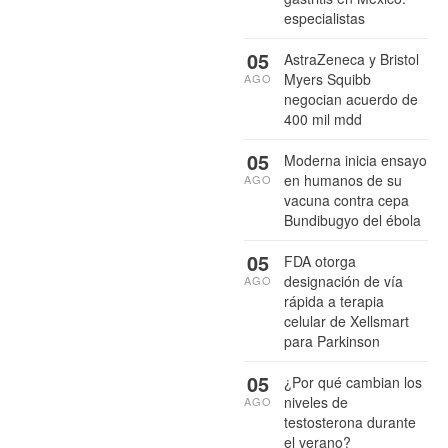
especialistas
05
AstraZeneca y Bristol
Myers Squibb
AGO
negocian acuerdo de
400 mil mdd
05
Moderna inicia ensayo
en humanos de su
AGO
vacuna contra cepa
Bundibugyo del ébola
05
FDA otorga
designación de vía
AGO
rápida a terapia
celular de Xellsmart
para Parkinson
05
¿Por qué cambian los
niveles de
AGO
testosterona durante
el verano?