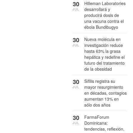
30
Hilleman Laboratories
desarrollará y
JUL
producirá dosis de
una vacuna contra el
ébola Bundibugyo
30
Nueva molécula en
investigación reduce
JUL
hasta 63% la grasa
hepática y redefine el
futuro del tratamiento
de la obesidad
30
Sífilis registra su
mayor resurgimiento
JUL
en décadas, contagios
aumentan 13% en
sólo dos años
30
FarmaForum
Dominicana:
JUL
tendencias, reflexión,