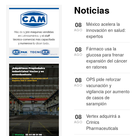
Noticias
08
México acelera la
innovación en salud:
AGO
expertos
08
Fármaco usa la
glucosa para frenar
AGO
expansión del cáncer
en ratones
08
OPS pide reforzar
vacunación y
AGO
vigilancia por aumento
de casos de
sarampión
08
Vertex adquirirá a
Crinics
AGO
Pharmaceuticals