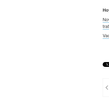
Ho
Nov
tra
Vac