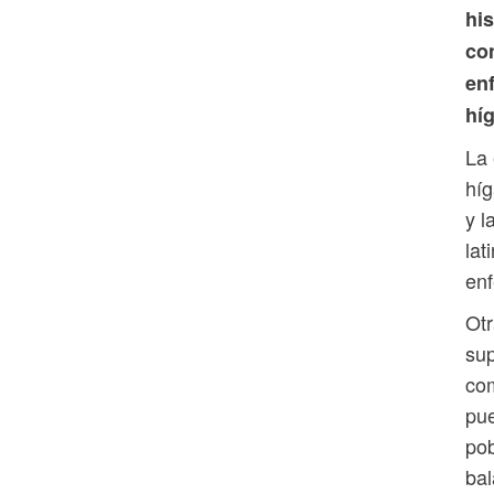
his
con
en
híg
La
híg
y l
lat
en
Otr
sup
com
pue
pob
bal