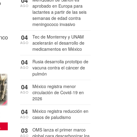
04
o
aprobado en Europa para
AGO
lactantes a partir de las seis
semanas de edad contra
meningococo invasivo
04
inco
Tec de Monterrey y UNAM
acelerarán el desarrollo de
AGO
medicamentos en México
04
Rusia desarrolla prototipo de
vacuna contra el cáncer de
AGO
pulmón
04
México registra menor
circulación de Covid-19 en
AGO
2026
04
México registra reducción en
casos de paludismo
AGO
03
OMS lanza el primer marco
global para descarbonizar los
AGO