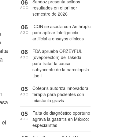
06
Sandoz presenta sólidos
resultados en el primer
AGO
semestre de 2026
06
ICON se asocia con Anthropic
para aplicar inteligencia
n
AGO
artificial a ensayos clínicos
n
alta
06
FDA aprueba ORZEYFUL
(oveporexton) de Takeda
AGO
ta
para tratar la causa
subyacente de la narcolepsia
tipo 1
05
Cofepris autoriza innovadora
n
terapia para pacientes con
AGO
miastenia gravis
 esa
05
Falta de diagnóstico oportuno
agrava la gastritis en México:
AGO
 el
especialistas