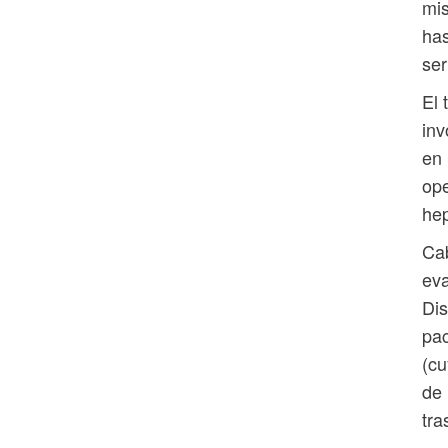
mis
has
ser
El 
inv
en 
ope
hep
Cab
eva
Dis
pac
(cu
de 
tra