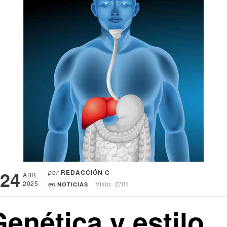
24
por
REDACCIÓN C
ABR
2025
en
Visto: 2701
NOTICIAS
enética y estilo