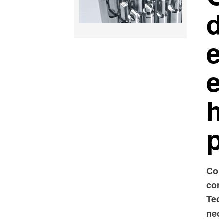
d
e
Co
co
Tec
ne