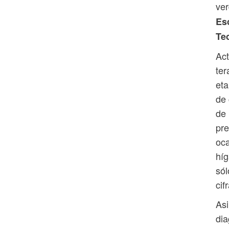
ver
Esc
Te
Act
ter
eta
de 
de 
pre
oca
híg
sól
cif
Asi
dia