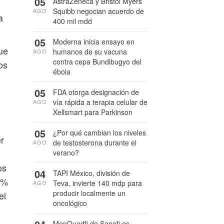
05
AstraZeneca y Bristol Myers
Squibb negocian acuerdo de
AGO
a
400 mil mdd
05
Moderna inicia ensayo en
que
humanos de su vacuna
AGO
contra cepa Bundibugyo del
os
ébola
05
FDA otorga designación de
vía rápida a terapia celular de
AGO
Xellsmart para Parkinson
05
¿Por qué cambian los niveles
r
de testosterona durante el
AGO
verano?
os
04
TAPI México, división de
0%
Teva, invierte 140 mdp para
AGO
producir localmente un
el
oncológico
MenQuadfi de Sanofi es