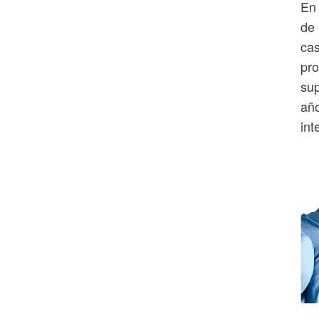
En 
de 
cas
pro
sup
año
int