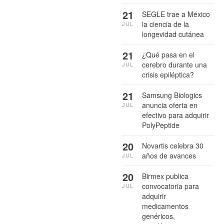
21
SEGLE trae a México
la ciencia de la
JUL
longevidad cutánea
21
¿Qué pasa en el
cerebro durante una
JUL
crisis epiléptica?
21
Samsung Biologics
anuncia oferta en
JUL
efectivo para adquirir
PolyPeptide
20
Novartis celebra 30
años de avances
JUL
20
Birmex publica
convocatoria para
JUL
adquirir
medicamentos
genéricos,