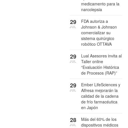
medicamento para la
narcolepsia
29
FDA autoriza a
Johnson & Johnson
JUL
comercializar su
sistema quirúrgico
robótico OTTAVA
29
Lual Asesores invita al
Taller online
JUL
“Evaluación Histórica
de Procesos (RAP)”
29
Ember LifeSciences y
Alfresa mejorarán la
JUL
calidad de la cadena
de frío farmacéutica
en Japón
28
Más del 60% de los
dispositivos médicos
JUL