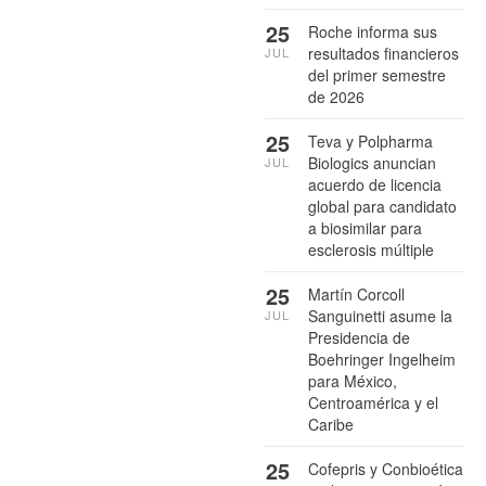
25
Roche informa sus
resultados financieros
JUL
del primer semestre
de 2026
25
Teva y Polpharma
Biologics anuncian
JUL
acuerdo de licencia
global para candidato
a biosimilar para
esclerosis múltiple
25
Martín Corcoll
Sanguinetti asume la
JUL
Presidencia de
Boehringer Ingelheim
para México,
Centroamérica y el
Caribe
25
Cofepris y Conbioética