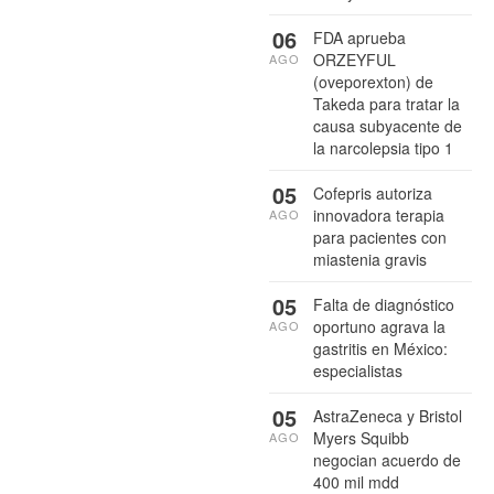
06
FDA aprueba
ORZEYFUL
AGO
(oveporexton) de
Takeda para tratar la
causa subyacente de
la narcolepsia tipo 1
05
Cofepris autoriza
innovadora terapia
AGO
para pacientes con
miastenia gravis
05
Falta de diagnóstico
oportuno agrava la
AGO
gastritis en México:
especialistas
05
AstraZeneca y Bristol
Myers Squibb
AGO
negocian acuerdo de
400 mil mdd