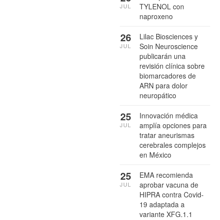
TYLENOL con
JUL
naproxeno
26
Lilac Biosciences y
Soin Neuroscience
JUL
publicarán una
revisión clínica sobre
biomarcadores de
ARN para dolor
neuropático
25
Innovación médica
amplía opciones para
JUL
tratar aneurismas
cerebrales complejos
en México
25
EMA recomienda
aprobar vacuna de
JUL
HIPRA contra Covid-
19 adaptada a
variante XFG.1.1