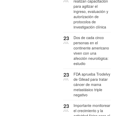
realizan capacitación
JUL
para agilizar el
ingreso, evaluación y
autorización de
protocolos de
investigación clínica
23
Dos de cada cinco
personas en el
JUL
continente americano
viven con una
afección neurológica:
estudio
23
FDA aprueba Trodelvy
de Gilead para tratar
JUL
cáncer de mama
metastásico triple
negativo
23
Importante monitorear
el crecimiento y la
JUL
actividad física para el