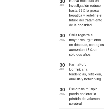
30
Nueva molécula en
investigación reduce
JUL
hasta 63% la grasa
hepática y redefine el
futuro del tratamiento
de la obesidad
30
Sífilis registra su
mayor resurgimiento
JUL
en décadas, contagios
aumentan 13% en
sólo dos años
30
FarmaForum
Dominicana:
JUL
tendencias, reflexión,
análisis y networking
30
Esclerosis múltiple
puede acelerar la
JUL
pérdida de volumen
cerebral