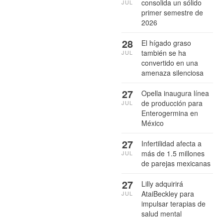
consolida un sólido
JUL
primer semestre de
2026
28
El hígado graso
también se ha
JUL
convertido en una
amenaza silenciosa
27
Opella inaugura línea
de producción para
JUL
Enterogermina en
México
27
Infertilidad afecta a
más de 1.5 millones
JUL
de parejas mexicanas
27
Lilly adquirirá
AtaiBeckley para
JUL
impulsar terapias de
salud mental