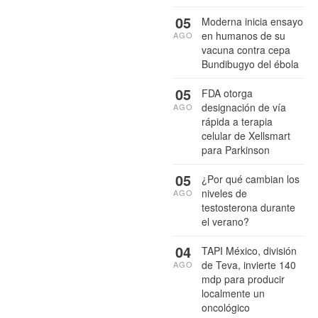
05
Moderna inicia ensayo
en humanos de su
AGO
vacuna contra cepa
Bundibugyo del ébola
05
FDA otorga
designación de vía
AGO
rápida a terapia
celular de Xellsmart
para Parkinson
05
¿Por qué cambian los
niveles de
AGO
testosterona durante
el verano?
04
TAPI México, división
de Teva, invierte 140
AGO
mdp para producir
localmente un
oncológico