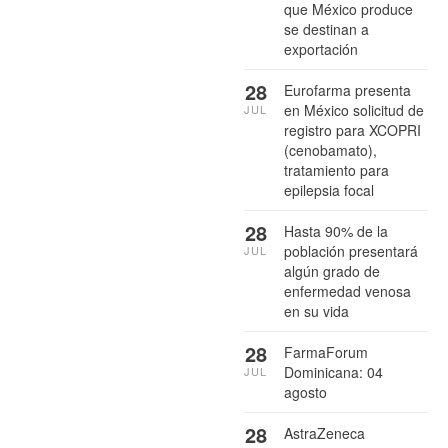
que México produce
se destinan a
exportación
28
Eurofarma presenta
en México solicitud de
JUL
registro para XCOPRI
(cenobamato),
tratamiento para
epilepsia focal
28
Hasta 90% de la
población presentará
JUL
algún grado de
enfermedad venosa
en su vida
28
FarmaForum
Dominicana: 04
JUL
agosto
28
AstraZeneca