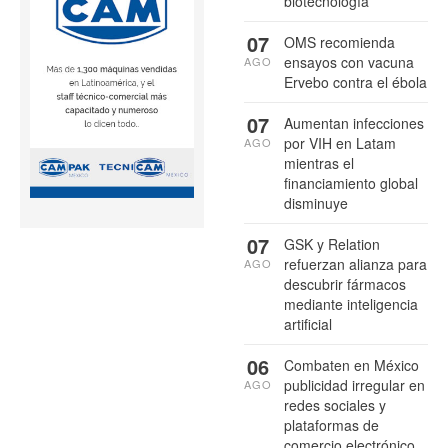
biotecnología
07
OMS recomienda
ensayos con vacuna
AGO
Ervebo contra el ébola
07
Aumentan infecciones
por VIH en Latam
AGO
mientras el
financiamiento global
disminuye
07
GSK y Relation
refuerzan alianza para
AGO
descubrir fármacos
mediante inteligencia
artificial
06
Combaten en México
publicidad irregular en
AGO
redes sociales y
plataformas de
comercio electrónico