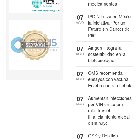
medicamentos
07
ISDIN lanza en México
la iniciativa “Por un
AGO
Futuro sin Cáncer de
Piel”
07
Amgen integra la
sostenibilidad en la
AGO
biotecnología
07
OMS recomienda
ensayos con vacuna
AGO
Ervebo contra el ébola
07
Aumentan infecciones
por VIH en Latam
AGO
mientras el
financiamiento global
disminuye
07
GSK y Relation