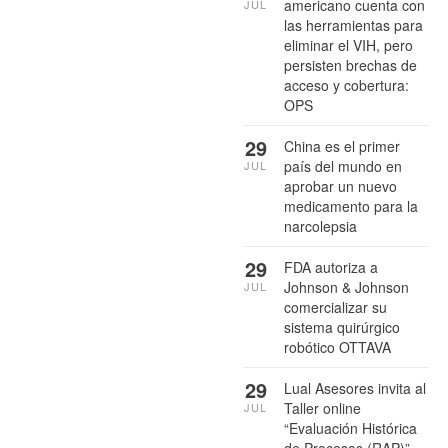
americano cuenta con
JUL
las herramientas para
eliminar el VIH, pero
persisten brechas de
acceso y cobertura:
OPS
29
China es el primer
país del mundo en
JUL
aprobar un nuevo
medicamento para la
narcolepsia
29
FDA autoriza a
Johnson & Johnson
JUL
comercializar su
sistema quirúrgico
robótico OTTAVA
29
Lual Asesores invita al
Taller online
JUL
“Evaluación Histórica
de Procesos (RAP)”