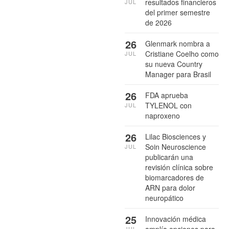
resultados financieros
JUL
del primer semestre
de 2026
26
Glenmark nombra a
Cristiane Coelho como
JUL
su nueva Country
Manager para Brasil
26
FDA aprueba
TYLENOL con
JUL
naproxeno
26
Lilac Biosciences y
Soin Neuroscience
JUL
publicarán una
revisión clínica sobre
biomarcadores de
ARN para dolor
neuropático
25
Innovación médica
amplía opciones para
JUL