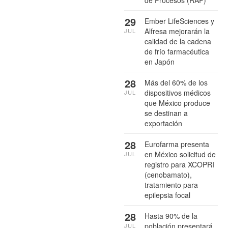
29
Ember LifeSciences y
Alfresa mejorarán la
JUL
calidad de la cadena
de frío farmacéutica
en Japón
28
Más del 60% de los
dispositivos médicos
JUL
que México produce
se destinan a
exportación
28
Eurofarma presenta
en México solicitud de
JUL
registro para XCOPRI
(cenobamato),
tratamiento para
epilepsia focal
28
Hasta 90% de la
población presentará
JUL