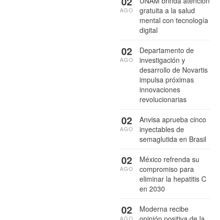
02
UNAM brinda atención
gratuita a la salud
AGO
mental con tecnología
digital
02
Departamento de
investigación y
AGO
desarrollo de Novartis
impulsa próximas
innovaciones
revolucionarias
02
Anvisa aprueba cinco
inyectables de
AGO
semaglutida en Brasil
02
México refrenda su
compromiso para
AGO
eliminar la hepatitis C
en 2030
02
Moderna recibe
opinión positiva de la
AGO