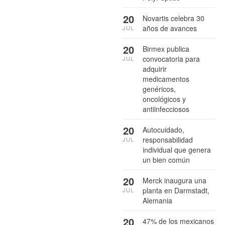
20
Novartis celebra 30
años de avances
JUL
20
Birmex publica
convocatoria para
JUL
adquirir
medicamentos
genéricos,
oncológicos y
antiinfecciosos
20
Autocuidado,
responsabilidad
JUL
individual que genera
un bien común
20
Merck inaugura una
planta en Darmstadt,
JUL
Alemania
20
47% de los mexicanos