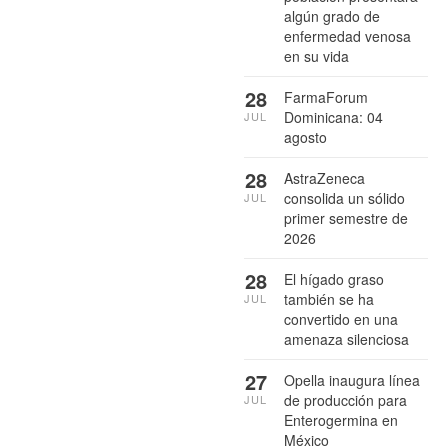
algún grado de
enfermedad venosa
en su vida
28
FarmaForum
Dominicana: 04
JUL
agosto
28
AstraZeneca
consolida un sólido
JUL
primer semestre de
2026
28
El hígado graso
también se ha
JUL
convertido en una
amenaza silenciosa
27
Opella inaugura línea
de producción para
JUL
Enterogermina en
México