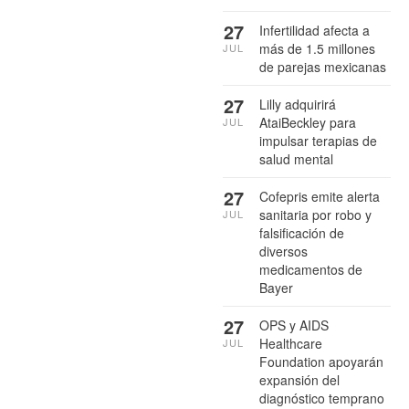
27
Infertilidad afecta a
más de 1.5 millones
JUL
de parejas mexicanas
27
Lilly adquirirá
AtaiBeckley para
JUL
impulsar terapias de
salud mental
27
Cofepris emite alerta
sanitaria por robo y
JUL
falsificación de
diversos
medicamentos de
Bayer
27
OPS y AIDS
Healthcare
JUL
Foundation apoyarán
expansión del
diagnóstico temprano