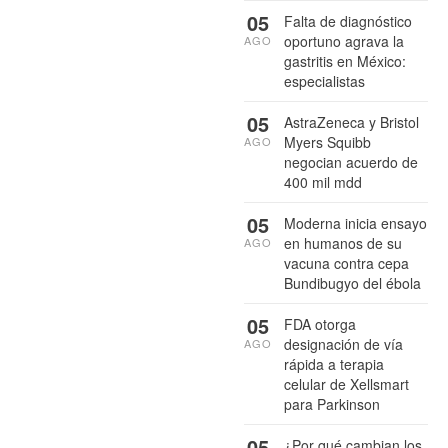
05
Falta de diagnóstico
oportuno agrava la
AGO
gastritis en México:
especialistas
05
AstraZeneca y Bristol
Myers Squibb
AGO
negocian acuerdo de
400 mil mdd
05
Moderna inicia ensayo
en humanos de su
AGO
vacuna contra cepa
Bundibugyo del ébola
05
FDA otorga
designación de vía
AGO
rápida a terapia
celular de Xellsmart
para Parkinson
05
¿Por qué cambian los