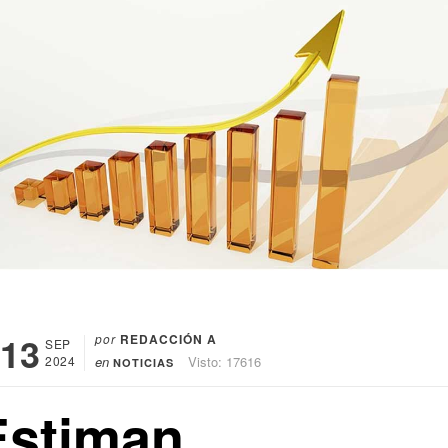
13
por
REDACCIÓN A
SEP
2024
en
Visto: 17616
NOTICIAS
Estiman