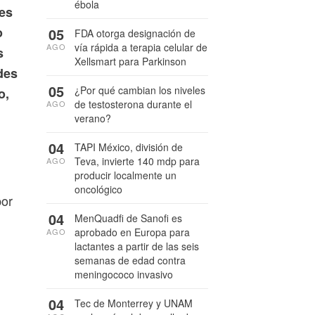
ébola
res
o
05
FDA otorga designación de
vía rápida a terapia celular de
AGO
s
Xellsmart para Parkinson
des
05
¿Por qué cambian los niveles
o,
de testosterona durante el
AGO
verano?
04
TAPI México, división de
Teva, invierte 140 mdp para
AGO
producir localmente un
oncológico
por
04
MenQuadfi de Sanofi es
l
aprobado en Europa para
AGO
lactantes a partir de las seis
semanas de edad contra
meningococo invasivo
04
Tec de Monterrey y UNAM