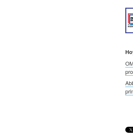
Ho
OMS
pro
Abb
pri