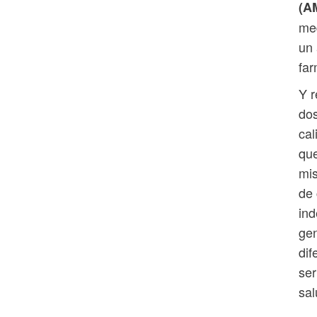
(A
med
un 
far
Y r
dos
cal
que
mis
de
in
gen
dif
ser
sal