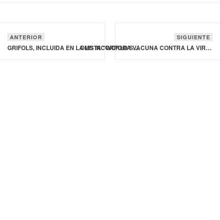
ANTERIOR
SIGUIENTE
GRIFOLS, INCLUIDA EN LA LISTA “WORLD’S BEST COMPANIES” DE TIME POR SEGUNDO AÑO CONSECUTIVO
OMS INCORPORA VACUNA CONTRA LA VIRUELA DEL MONO A LISTA DE PRODUCTOS QUE CONSIDERA SEGUROS Y EFICACES