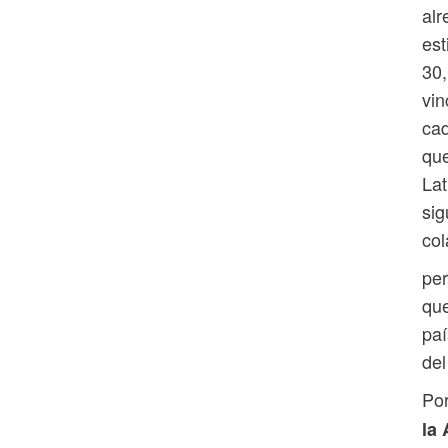
alr
est
30,
vin
cad
qu
Lat
sig
col
per
que
paí
del
Por
la