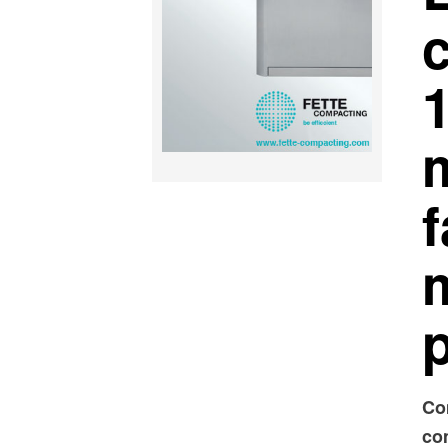
Co
co