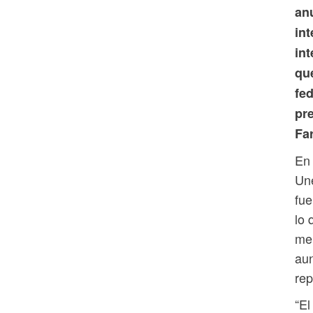
anu
in
in
que
fe
pr
Fa
En 
Une
fue
lo 
mer
aun
rep
“El