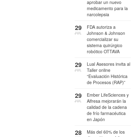
aprobar un nuevo
medicamento para la
narcolepsia
29
FDA autoriza a
Johnson & Johnson
JUL
comercializar su
sistema quirúrgico
robótico OTTAVA
29
Lual Asesores invita al
Taller online
JUL
“Evaluación Histórica
de Procesos (RAP)”
29
Ember LifeSciences y
Alfresa mejorarán la
JUL
calidad de la cadena
de frío farmacéutica
en Japón
28
Más del 60% de los