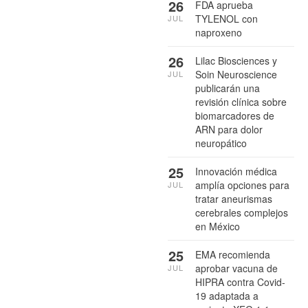
26
FDA aprueba
TYLENOL con
JUL
naproxeno
26
Lilac Biosciences y
Soin Neuroscience
JUL
publicarán una
revisión clínica sobre
biomarcadores de
ARN para dolor
neuropático
25
Innovación médica
amplía opciones para
JUL
tratar aneurismas
cerebrales complejos
en México
25
EMA recomienda
aprobar vacuna de
JUL
HIPRA contra Covid-
19 adaptada a