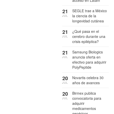
acceso en Latam
21
SEGLE trae a México
la ciencia de la
JUL
longevidad cutánea
21
¿Qué pasa en el
cerebro durante una
JUL
crisis epiléptica?
21
Samsung Biologics
anuncia oferta en
JUL
efectivo para adquirir
PolyPeptide
20
Novartis celebra 30
años de avances
JUL
20
Birmex publica
convocatoria para
JUL
adquirir
medicamentos
genéricos,