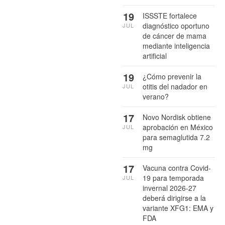
19
ISSSTE fortalece
diagnóstico oportuno
JUL
de cáncer de mama
mediante inteligencia
artificial
19
¿Cómo prevenir la
otitis del nadador en
JUL
verano?
17
Novo Nordisk obtiene
aprobación en México
JUL
para semaglutida 7.2
mg
17
Vacuna contra Covid-
19 para temporada
JUL
invernal 2026-27
deberá dirigirse a la
variante XFG1: EMA y
FDA