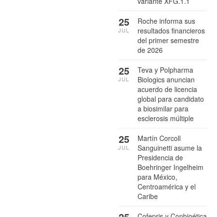
variante XFG.1.1
25
Roche informa sus
resultados financieros
JUL
del primer semestre
de 2026
25
Teva y Polpharma
Biologics anuncian
JUL
acuerdo de licencia
global para candidato
a biosimilar para
esclerosis múltiple
25
Martín Corcoll
Sanguinetti asume la
JUL
Presidencia de
Boehringer Ingelheim
para México,
Centroamérica y el
Caribe
25
Cofepris y Conbioética