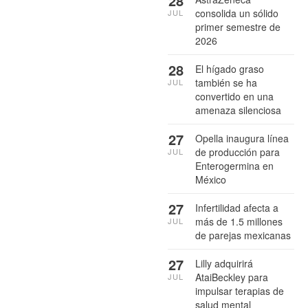
28
consolida un sólido
JUL
primer semestre de
2026
28
El hígado graso
también se ha
JUL
convertido en una
amenaza silenciosa
27
Opella inaugura línea
de producción para
JUL
Enterogermina en
México
27
Infertilidad afecta a
más de 1.5 millones
JUL
de parejas mexicanas
27
Lilly adquirirá
AtaiBeckley para
JUL
impulsar terapias de
salud mental