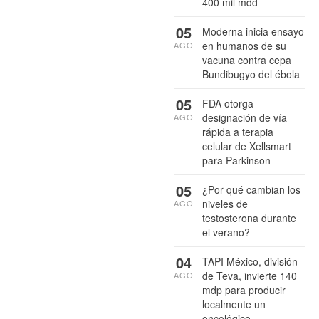
400 mil mdd
05
Moderna inicia ensayo
en humanos de su
AGO
vacuna contra cepa
Bundibugyo del ébola
05
FDA otorga
designación de vía
AGO
rápida a terapia
celular de Xellsmart
para Parkinson
05
¿Por qué cambian los
niveles de
AGO
testosterona durante
el verano?
04
TAPI México, división
de Teva, invierte 140
AGO
mdp para producir
localmente un
oncológico