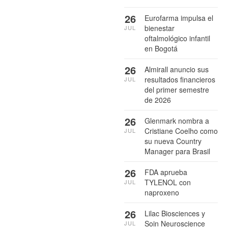
26
Eurofarma impulsa el
bienestar
JUL
oftalmológico infantil
en Bogotá
26
Almirall anuncio sus
resultados financieros
JUL
del primer semestre
de 2026
26
Glenmark nombra a
Cristiane Coelho como
JUL
su nueva Country
Manager para Brasil
26
FDA aprueba
TYLENOL con
JUL
naproxeno
26
Lilac Biosciences y
Soin Neuroscience
JUL