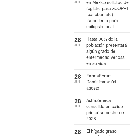
en México solicitud de
JUL
registro para XCOPRI
(cenobamato),
tratamiento para
epilepsia focal
28
Hasta 90% de la
población presentará
JUL
algún grado de
enfermedad venosa
en su vida
28
FarmaForum
Dominicana: 04
JUL
agosto
28
AstraZeneca
consolida un sólido
JUL
primer semestre de
2026
28
El hígado graso