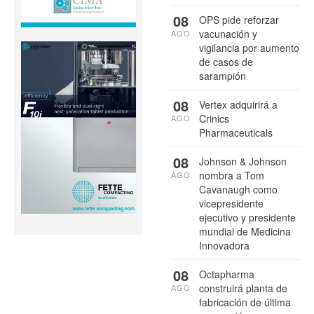
08
OPS pide reforzar
vacunación y
AGO
vigilancia por aumento
de casos de
sarampión
08
Vertex adquirirá a
Crinics
AGO
Pharmaceuticals
08
Johnson & Johnson
nombra a Tom
AGO
Cavanaugh como
vicepresidente
ejecutivo y presidente
mundial de Medicina
Innovadora
08
Octapharma
construirá planta de
AGO
fabricación de última