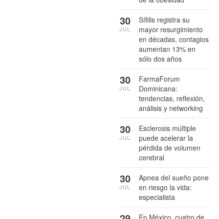
30
Sífilis registra su
mayor resurgimiento
JUL
en décadas, contagios
aumentan 13% en
sólo dos años
30
FarmaForum
Dominicana:
JUL
tendencias, reflexión,
análisis y networking
30
Esclerosis múltiple
puede acelerar la
JUL
pérdida de volumen
cerebral
30
Apnea del sueño pone
en riesgo la vida:
JUL
especialista
29
En México, cuatro de