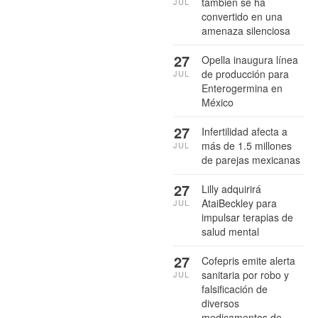
también se ha
JUL
convertido en una
amenaza silenciosa
27
Opella inaugura línea
de producción para
JUL
Enterogermina en
México
27
Infertilidad afecta a
más de 1.5 millones
JUL
de parejas mexicanas
27
Lilly adquirirá
AtaiBeckley para
JUL
impulsar terapias de
salud mental
27
Cofepris emite alerta
sanitaria por robo y
JUL
falsificación de
diversos
medicamentos de