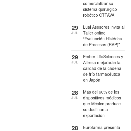
comercializar su
sistema quirúrgico
robótico OTTAVA
29
Lual Asesores invita al
Taller online
JUL
“Evaluación Histórica
de Procesos (RAP)”
29
Ember LifeSciences y
Alfresa mejorarán la
JUL
calidad de la cadena
de frío farmacéutica
en Japón
28
Más del 60% de los
dispositivos médicos
JUL
que México produce
se destinan a
exportación
28
Eurofarma presenta