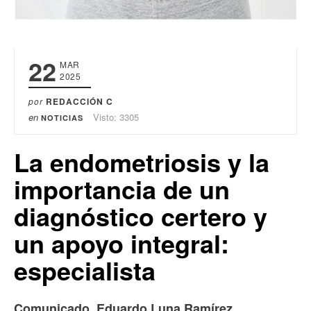
22
MAR
2025
por
REDACCIÓN C
en
Visto: 3305
NOTICIAS
La endometriosis y la
importancia de un
diagnóstico certero y
un apoyo integral:
especialista
Comunicado.
Eduardo Luna Ramírez,