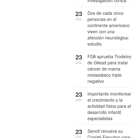
investigación clínica
23
Dos de cada cinco
personas en el
JUL
continente americano
viven con una
afección neurológica:
estudio
23
FDA aprueba Trodelvy
de Gilead para tratar
JUL
cáncer de mama
metastásico triple
negativo
23
Importante monitorear
el crecimiento y la
JUL
actividad física para el
desarrollo infantil:
especialistas
23
Sanofi renueva su
Comité Ejecutivo para
JUL