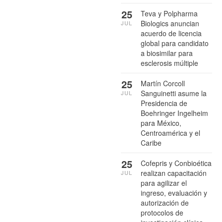
25
Teva y Polpharma
Biologics anuncian
JUL
acuerdo de licencia
global para candidato
a biosimilar para
esclerosis múltiple
25
Martín Corcoll
Sanguinetti asume la
JUL
Presidencia de
Boehringer Ingelheim
para México,
Centroamérica y el
Caribe
25
Cofepris y Conbioética
realizan capacitación
JUL
para agilizar el
ingreso, evaluación y
autorización de
protocolos de