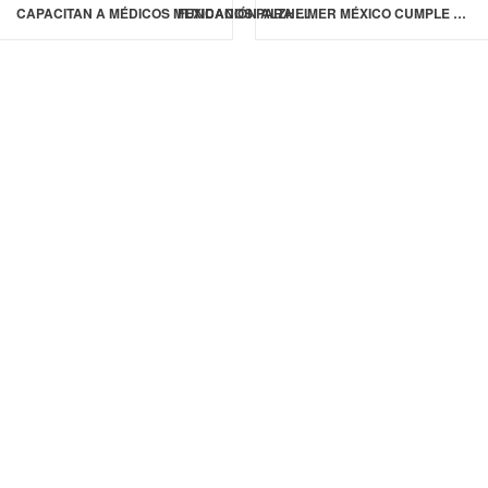
CAPACITAN A MÉDICOS MEXICANOS PARA CURAR A PACIENTES CON HIPERTENSIÓN PULMONAR
FUNDACIÓN ALZHEIMER MÉXICO CUMPLE 20 AÑOS