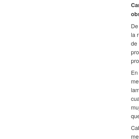
Ca
obs
De 
la 
de 
pro
pro
En 
men
lam
cua
muj
que
Cab
mex