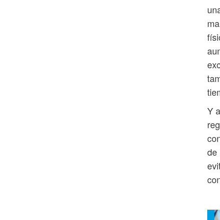
una
man
fís
aum
exc
tam
tie
Y a
reg
con
de 
evi
con