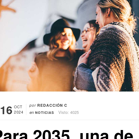
16
por
REDACCIÓN C
OCT
2024
en
Visto: 4025
NOTICIAS
Para 2035, una de