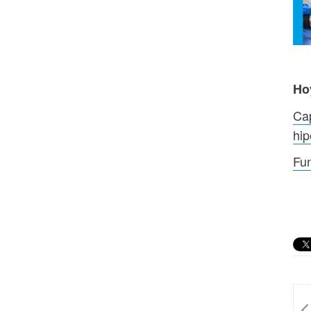
Ho
Cap
hip
Fu