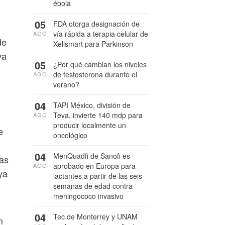
ébola
05
FDA otorga designación de
vía rápida a terapia celular de
AGO
de
Xellsmart para Parkinson
va
05
¿Por qué cambian los niveles
de testosterona durante el
AGO
verano?
04
TAPI México, división de
Teva, invierte 140 mdp para
AGO
producir localmente un
e
oncológico
04
MenQuadfi de Sanofi es
las
aprobado en Europa para
AGO
ya
lactantes a partir de las seis
semanas de edad contra
meningococo invasivo
04
Tec de Monterrey y UNAM
n