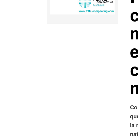
c
Co
qu
la
nat