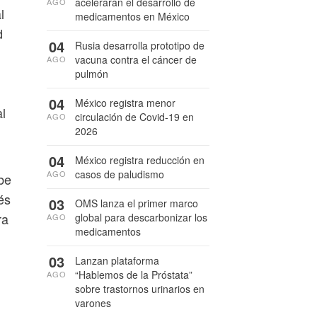
acelerarán el desarrollo de
AGO
l
medicamentos en México
d
04
Rusia desarrolla prototipo de
vacuna contra el cáncer de
AGO
pulmón
04
México registra menor
l
circulación de Covid-19 en
AGO
2026
04
México registra reducción en
casos de paludismo
AGO
be
és
03
OMS lanza el primer marco
ra
global para descarbonizar los
AGO
medicamentos
03
Lanzan plataforma
“Hablemos de la Próstata”
AGO
sobre trastornos urinarios en
varones