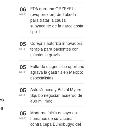
06
FDA aprueba ORZEYFUL
(oveporexton) de Takeda
AGO
para tratar la causa
subyacente de la narcolepsia
tipo 1
05
Cofepris autoriza innovadora
terapia para pacientes con
AGO
miastenia gravis
05
Falta de diagnóstico oportuno
agrava la gastritis en México:
AGO
especialistas
05
AstraZeneca y Bristol Myers
Squibb negocian acuerdo de
AGO
es
400 mil mdd
es
05
Moderna inicia ensayo en
humanos de su vacuna
AGO
contra cepa Bundibugyo del