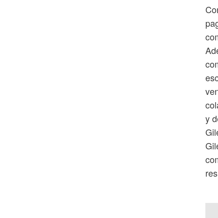
Con
pag
com
Ade
com
esc
ven
col
y d
Gil
Gil
com
res