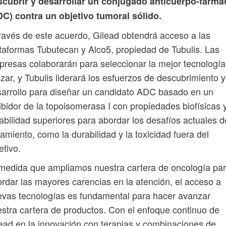
scubrir y desarrollar un conjugado anticuerpo-fárma
C) contra un objetivo tumoral sólido.
ravés de este acuerdo, Gilead obtendrá acceso a las
taformas Tubutecan y Alco5, propiedad de Tubulis. Las
resas colaborarán para seleccionar la mejor tecnología
lizar, y Tubulis liderará los esfuerzos de descubrimiento y
arrollo para diseñar un candidato ADC basado en un
ibidor de la topoisomerasa I con propiedades biofísicas 
abilidad superiores para abordar los desafíos actuales d
tamiento, como la durabilidad y la toxicidad fuera del
etivo.
medida que ampliamos nuestra cartera de oncología pa
rdar las mayores carencias en la atención, el acceso a
vas tecnologías es fundamental para hacer avanzar
stra cartera de productos. Con el enfoque continuo de
ead en la innovación con terapias y combinaciones de