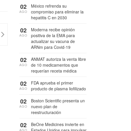
02
México refrenda su
compromiso para eliminar la
AGO
hepatitis C en 2030
02
Moderna recibe opinión
positiva de la EMA para
AGO
actualizar su vacuna de
ARNm para Covid-19
02
ANMAT autoriza la venta libre
de 10 medicamentos que
AGO
requerían receta médica
02
FDA aprueba el primer
producto de plasma liofilizado
AGO
02
Boston Scientific presenta un
nuevo plan de
AGO
reestructuración
02
BeOne Medicines invierte en
Estados Unidos para impulsar
AGO