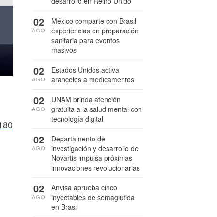
desarrollo en Reino Unido
02
México comparte con Brasil
experiencias en preparación
AGO
sanitaria para eventos
masivos
02
Estados Unidos activa
aranceles a medicamentos
AGO
02
UNAM brinda atención
gratuita a la salud mental con
AGO
tecnología digital
,180
02
Departamento de
investigación y desarrollo de
AGO
Novartis impulsa próximas
innovaciones revolucionarias
02
Anvisa aprueba cinco
inyectables de semaglutida
AGO
en Brasil