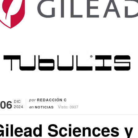
06
por
REDACCIÓN C
DIC
2024
en
Visto: 3937
NOTICIAS
Gilead Sciences y