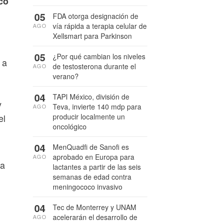
co
05
FDA otorga designación de
vía rápida a terapia celular de
AGO
Xellsmart para Parkinson
05
¿Por qué cambian los niveles
 a
de testosterona durante el
AGO
verano?
04
TAPI México, división de
y
Teva, invierte 140 mdp para
AGO
producir localmente un
el
oncológico
04
MenQuadfi de Sanofi es
aprobado en Europa para
AGO
ra
lactantes a partir de las seis
semanas de edad contra
meningococo invasivo
04
Tec de Monterrey y UNAM
acelerarán el desarrollo de
AGO