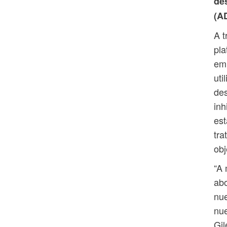
de
(AD
A t
pla
emp
uti
des
inh
est
tra
obj
“A 
abo
nue
nue
Gil