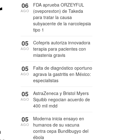
r
06
FDA aprueba ORZEYFUL
(oveporexton) de Takeda
AGO
para tratar la causa
subyacente de la narcolepsia
tipo 1
05
Cofepris autoriza innovadora
terapia para pacientes con
AGO
miastenia gravis
05
Falta de diagnóstico oportuno
agrava la gastritis en México:
AGO
especialistas
05
AstraZeneca y Bristol Myers
Squibb negocian acuerdo de
AGO
400 mil mdd
05
Moderna inicia ensayo en
humanos de su vacuna
AGO
a
contra cepa Bundibugyo del
ébola