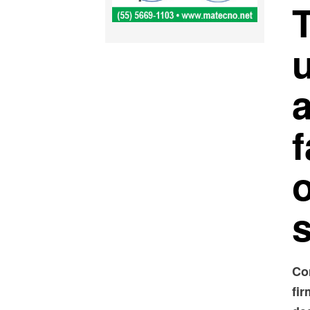
T
Co
fi