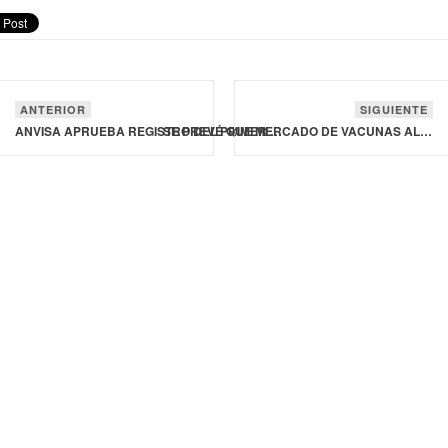
ANTERIOR
SIGUIENTE
ANVISA APRUEBA REGISTRO DEL PRIMER PRODUCTO DE TERAPIA GÉNICA PARA LA DISTROFIA MUSCULAR DE DUCHENNE
SE PREVÉ QUE MERCADO DE VACUNAS ALCANCE UN VALOR DE 64,180 MDD EN 2031