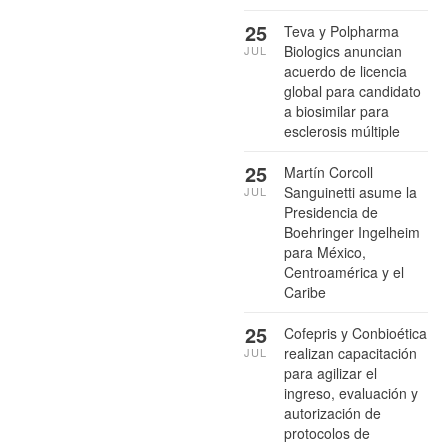
25
Teva y Polpharma
Biologics anuncian
JUL
acuerdo de licencia
global para candidato
a biosimilar para
esclerosis múltiple
25
Martín Corcoll
Sanguinetti asume la
JUL
Presidencia de
Boehringer Ingelheim
para México,
Centroamérica y el
Caribe
25
Cofepris y Conbioética
realizan capacitación
JUL
para agilizar el
ingreso, evaluación y
autorización de
protocolos de