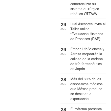
comercializar su
sistema quirúrgico
robótico OTTAVA
29
Lual Asesores invita al
Taller online
JUL
“Evaluación Histórica
de Procesos (RAP)”
29
Ember LifeSciences y
Alfresa mejorarán la
JUL
calidad de la cadena
de frío farmacéutica
en Japón
28
Más del 60% de los
dispositivos médicos
JUL
que México produce
se destinan a
exportación
28
Eurofarma presenta