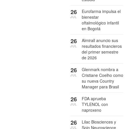
26
Eurofarma impulsa el
bienestar
JUL
oftalmológico infantil
en Bogotá
26
Almirall anuncio sus
resultados financieros
JUL
del primer semestre
de 2026
26
Glenmark nombra a
Cristiane Coelho como
JUL
su nueva Country
Manager para Brasil
26
FDA aprueba
TYLENOL con
JUL
naproxeno
26
Lilac Biosciences y
Soin Neuroscience
JUL