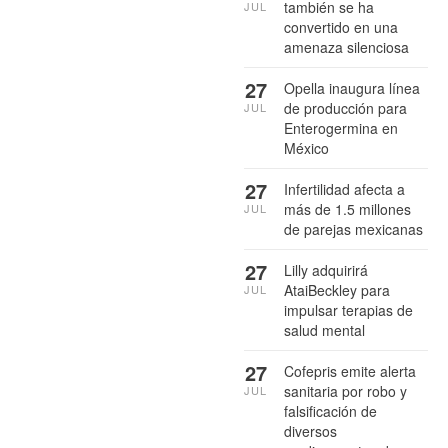
también se ha
JUL
convertido en una
amenaza silenciosa
27
Opella inaugura línea
de producción para
JUL
Enterogermina en
México
27
Infertilidad afecta a
más de 1.5 millones
JUL
de parejas mexicanas
27
Lilly adquirirá
AtaiBeckley para
JUL
impulsar terapias de
salud mental
27
Cofepris emite alerta
sanitaria por robo y
JUL
falsificación de
diversos