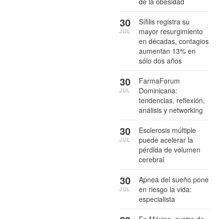
de la obesidad
30
Sífilis registra su
mayor resurgimiento
JUL
en décadas, contagios
aumentan 13% en
sólo dos años
30
FarmaForum
Dominicana:
JUL
tendencias, reflexión,
análisis y networking
30
Esclerosis múltiple
puede acelerar la
JUL
pérdida de volumen
cerebral
30
Apnea del sueño pone
en riesgo la vida:
JUL
especialista
En México, cuatro de