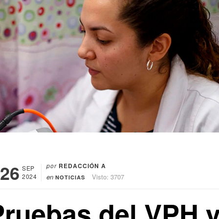
26
por
REDACCIÓN A
SEP
2024
en
Visto: 3707
NOTICIAS
Pruebas del VPH 