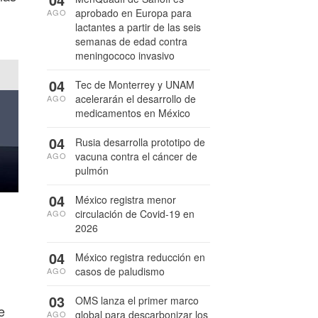
aprobado en Europa para
AGO
lactantes a partir de las seis
semanas de edad contra
meningococo invasivo
04
Tec de Monterrey y UNAM
acelerarán el desarrollo de
AGO
medicamentos en México
04
Rusia desarrolla prototipo de
vacuna contra el cáncer de
AGO
pulmón
04
México registra menor
circulación de Covid-19 en
AGO
2026
04
México registra reducción en
casos de paludismo
AGO
03
OMS lanza el primer marco
e
global para descarbonizar los
AGO