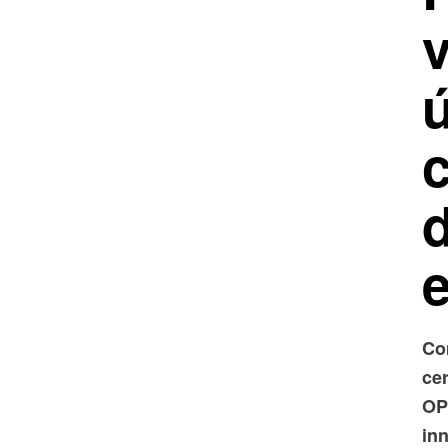
ú
d
Co
ce
OP
inn