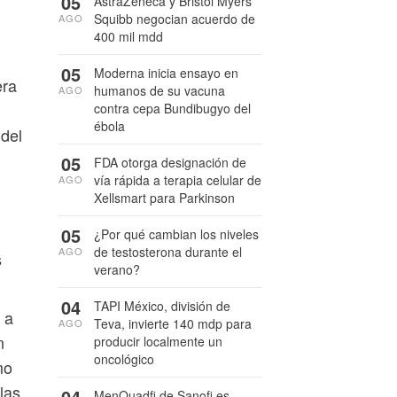
05
AstraZeneca y Bristol Myers
Squibb negocian acuerdo de
AGO
400 mil mdd
05
Moderna inicia ensayo en
era
humanos de su vacuna
AGO
contra cepa Bundibugyo del
ébola
 del
05
FDA otorga designación de
vía rápida a terapia celular de
AGO
Xellsmart para Parkinson
05
¿Por qué cambian los niveles
de testosterona durante el
AGO
s
verano?
04
TAPI México, división de
 a
Teva, invierte 140 mdp para
AGO
n
producir localmente un
oncológico
mo
las
04
MenQuadfi de Sanofi es