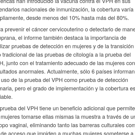
ricas han introducido la vacuna contra el VPH en sus
endarios nacionales de inmunización, la cobertura varía
pliamente, desde menos del 10% hasta más del 80%.
a prevenir el cáncer cervicouterino o detectarlo de man
prana, el informe también destaca la importancia de
lizar pruebas de detección en mujeres y de la transición
 tradicional de las pruebas de citología a la prueba del
, junto con el tratamiento adecuado de las mujeres con
ultados anormales. Actualmente, sólo 6 países informan
 uso de la prueba del VPH como prueba de detección
maria, pero el grado de implementación y la cobertura e
iable.
prueba del VPH tiene un beneficio adicional que permite
 mujeres tomarse ellas mismas la muestra a través de u
opo vaginal, eliminando tanto las barreras culturales co
 de acceso que impiden a muchas mujeres someterse a 