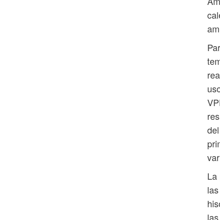
Amé
cal
am
Par
tem
rea
uso
VPH
res
del
pri
var
La 
las
his
las