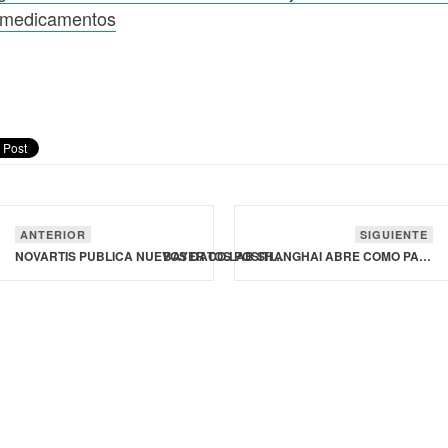
 medicamentos
ANTERIOR
SIGUIENTE
NOVARTIS PUBLICA NUEVOS DATOS POSITIVOS DE SU TRATAMIENTO PARA ESCLEROSIS MÚLTIPLE
BAYER CO.LAB SHANGHAI ABRE COMO PARTE DE LA EXPANSIÓN GLOBAL DE LA RED DE INCUBADORAS DE CIENCIAS BIOLÓGICAS