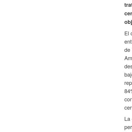
tra
cer
obj
El 
ent
de 
Amé
des
baj
rep
84%
con
cer
La 
per