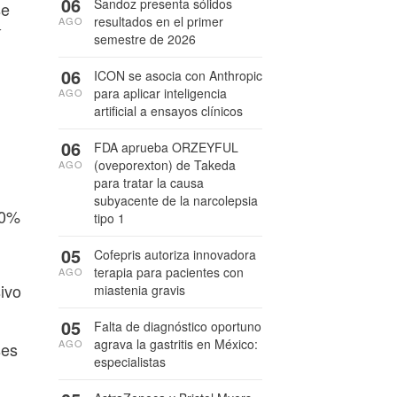
06
Sandoz presenta sólidos
se
resultados en el primer
AGO
í
semestre de 2026
06
ICON se asocia con Anthropic
para aplicar inteligencia
AGO
artificial a ensayos clínicos
06
FDA aprueba ORZEYFUL
(oveporexton) de Takeda
AGO
para tratar la causa
subyacente de la narcolepsia
70%
tipo 1
05
Cofepris autoriza innovadora
terapia para pacientes con
AGO
ivo
miastenia gravis
05
Falta de diagnóstico oportuno
agrava la gastritis en México:
AGO
ses
especialistas