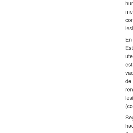
hum
med
com
les
En 
Est
ute
est
vac
de 
ren
les
(co
Seg
hac