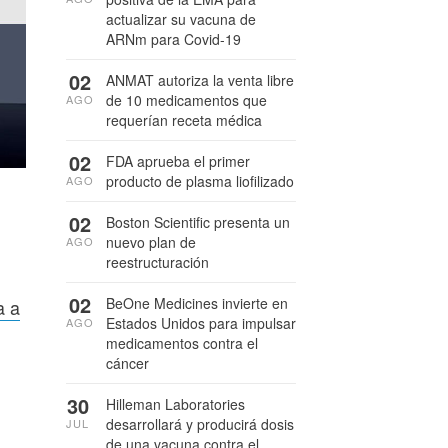
actualizar su vacuna de
ARNm para Covid-19
02
ANMAT autoriza la venta libre
de 10 medicamentos que
AGO
requerían receta médica
02
FDA aprueba el primer
producto de plasma liofilizado
AGO
02
Boston Scientific presenta un
nuevo plan de
AGO
reestructuración
02
BeOne Medicines invierte en
a a
Estados Unidos para impulsar
AGO
medicamentos contra el
cáncer
30
Hilleman Laboratories
desarrollará y producirá dosis
JUL
de una vacuna contra el