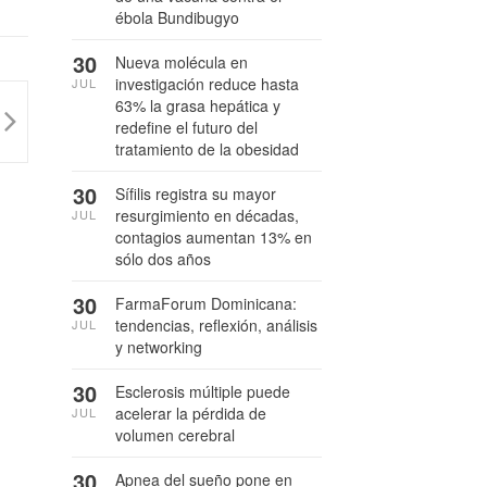
ébola Bundibugyo
30
Nueva molécula en
investigación reduce hasta
JUL
63% la grasa hepática y
redefine el futuro del
tratamiento de la obesidad
30
Sífilis registra su mayor
resurgimiento en décadas,
JUL
contagios aumentan 13% en
sólo dos años
30
FarmaForum Dominicana:
tendencias, reflexión, análisis
JUL
y networking
30
Esclerosis múltiple puede
acelerar la pérdida de
JUL
volumen cerebral
30
Apnea del sueño pone en