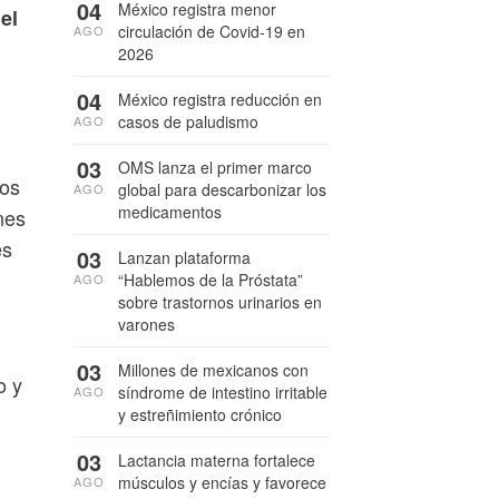
04
México registra menor
el
circulación de Covid-19 en
AGO
2026
04
México registra reducción en
casos de paludismo
AGO
03
OMS lanza el primer marco
los
global para descarbonizar los
AGO
medicamentos
nes
es
03
Lanzan plataforma
“Hablemos de la Próstata”
AGO
sobre trastornos urinarios en
varones
03
Millones de mexicanos con
o y
síndrome de intestino irritable
AGO
y estreñimiento crónico
03
Lactancia materna fortalece
músculos y encías y favorece
AGO