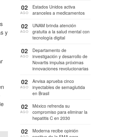
02
Estados Unidos activa
aranceles a medicamentos
AGO
es
02
UNAM brinda atención
as y
gratuita a la salud mental con
AGO
tecnología digital
02
Departamento de
investigación y desarrollo de
AGO
ar
Novartis impulsa próximas
innovaciones revolucionarias
02
Anvisa aprueba cinco
en
inyectables de semaglutida
AGO
en Brasil
e
de
02
México refrenda su
compromiso para eliminar la
AGO
hepatitis C en 2030
02
Moderna recibe opinión
positiva de la EMA para
AGO