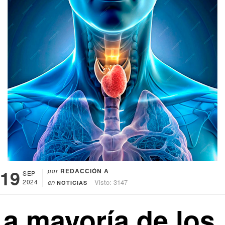
19
por
REDACCIÓN A
SEP
2024
en
Visto: 3147
NOTICIAS
La mayoría de los