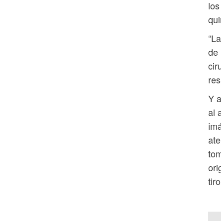
los
qui
“La
de 
cir
res
Y a
al 
imá
ate
tom
ori
tir