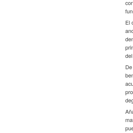
cor
fun
El 
ano
den
pri
del
De 
ben
acu
pro
deg
Aña
may
pue