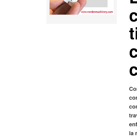
t
c
Co
co
con
tr
enf
la