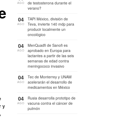
de testosterona durante el
AGO
e
verano?
04
TAPI México, división de
Teva, invierte 140 mdp para
AGO
producir localmente un
oncológico
04
MenQuadfi de Sanofi es
aprobado en Europa para
AGO
lactantes a partir de las seis
semanas de edad contra
meningococo invasivo
04
Tec de Monterrey y UNAM
acelerarán el desarrollo de
AGO
medicamentos en México
04
e
Rusia desarrolla prototipo de
vacuna contra el cáncer de
AGO
r y
pulmón
,