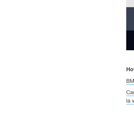
Ho
BMS
Can
la 