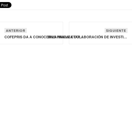
ANTERIOR
SIGUIENTE
COFEPRIS DA A CONOCER LA NUEVA ETAPA DE LA PLATAFORMA DIGIPRIS
BMS FINALIZA COLABORACIÓN DE INVESTIGACIÓN CON IMMATICS