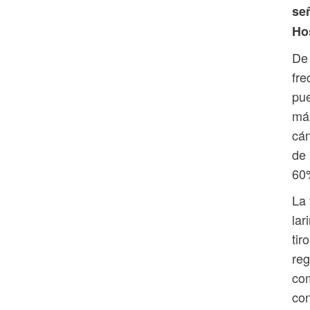
se
Ho
De 
fre
pue
más
cá
de 
60
La 
lar
tir
reg
com
co