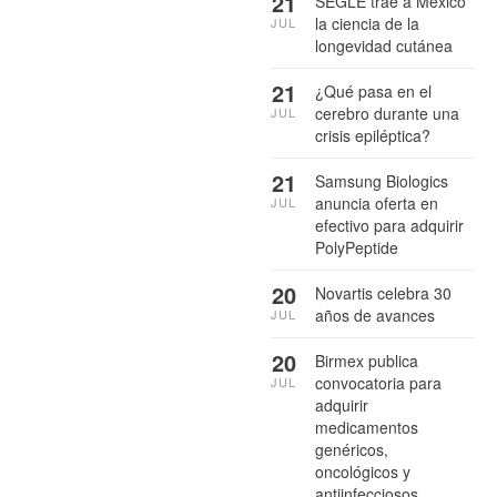
21
SEGLE trae a México
la ciencia de la
JUL
longevidad cutánea
21
¿Qué pasa en el
cerebro durante una
JUL
crisis epiléptica?
21
Samsung Biologics
anuncia oferta en
JUL
efectivo para adquirir
PolyPeptide
20
Novartis celebra 30
años de avances
JUL
20
Birmex publica
convocatoria para
JUL
adquirir
medicamentos
genéricos,
oncológicos y
antiinfecciosos