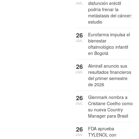
disfunción eréctil
JUL
podría frenar la
metástasis del cáncer:
estudio
26
Eurofarma impulsa el
bienestar
JUL
oftalmológico infantil
en Bogotá
26
Almirall anuncio sus
resultados financieros
JUL
del primer semestre
de 2026
26
Glenmark nombra a
Cristiane Coelho como
JUL
su nueva Country
Manager para Brasil
26
FDA aprueba
TYLENOL con
JUL