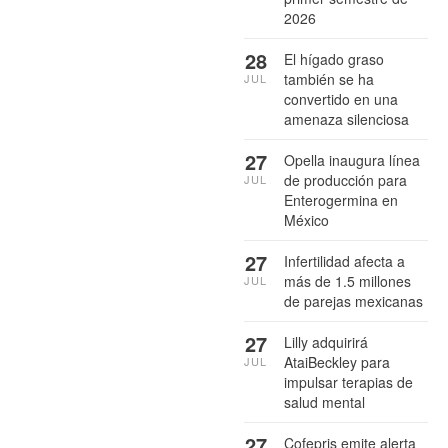
2026
28
El hígado graso
también se ha
JUL
convertido en una
amenaza silenciosa
27
Opella inaugura línea
de producción para
JUL
Enterogermina en
México
27
Infertilidad afecta a
más de 1.5 millones
JUL
de parejas mexicanas
27
Lilly adquirirá
AtaiBeckley para
JUL
impulsar terapias de
salud mental
27
Cofepris emite alerta