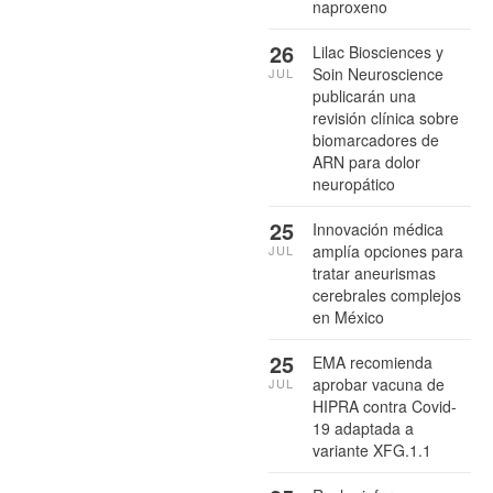
naproxeno
26
Lilac Biosciences y
Soin Neuroscience
JUL
publicarán una
revisión clínica sobre
biomarcadores de
ARN para dolor
neuropático
25
Innovación médica
amplía opciones para
JUL
tratar aneurismas
cerebrales complejos
en México
25
EMA recomienda
aprobar vacuna de
JUL
HIPRA contra Covid-
19 adaptada a
variante XFG.1.1