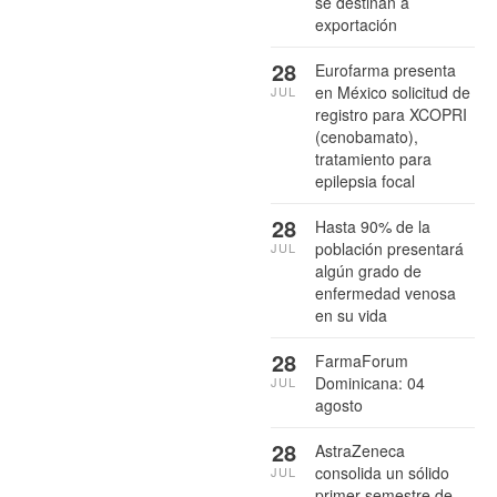
se destinan a
exportación
28
Eurofarma presenta
en México solicitud de
JUL
registro para XCOPRI
(cenobamato),
tratamiento para
epilepsia focal
28
Hasta 90% de la
población presentará
JUL
algún grado de
enfermedad venosa
en su vida
28
FarmaForum
Dominicana: 04
JUL
agosto
28
AstraZeneca
consolida un sólido
JUL
primer semestre de