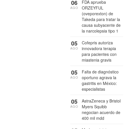
06
FDA aprueba
ORZEYFUL
AGO
(oveporexton) de
Takeda para tratar la
causa subyacente de
la narcolepsia tipo 1
05
Cofepris autoriza
innovadora terapia
AGO
para pacientes con
miastenia gravis
05
Falta de diagnóstico
oportuno agrava la
AGO
gastritis en México:
especialistas
05
AstraZeneca y Bristol
Myers Squibb
AGO
negocian acuerdo de
400 mil mdd