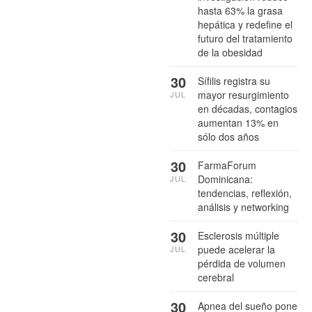
hasta 63% la grasa
hepática y redefine el
futuro del tratamiento
de la obesidad
30
Sífilis registra su
mayor resurgimiento
JUL
en décadas, contagios
aumentan 13% en
sólo dos años
30
FarmaForum
Dominicana:
JUL
tendencias, reflexión,
análisis y networking
30
Esclerosis múltiple
puede acelerar la
JUL
pérdida de volumen
cerebral
30
Apnea del sueño pone