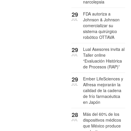
narcolepsia
29
FDA autoriza a
Johnson & Johnson
JUL
comercializar su
sistema quirúrgico
robótico OTTAVA
29
Lual Asesores invita al
Taller online
JUL
“Evaluación Histórica
de Procesos (RAP)”
29
Ember LifeSciences y
Alfresa mejorarán la
JUL
calidad de la cadena
de frío farmacéutica
en Japón
28
Más del 60% de los
dispositivos médicos
JUL
que México produce