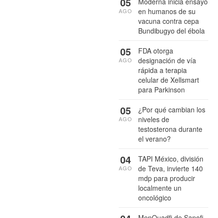
05
Moderna inicia ensayo
en humanos de su
AGO
vacuna contra cepa
Bundibugyo del ébola
05
FDA otorga
designación de vía
AGO
rápida a terapia
celular de Xellsmart
para Parkinson
05
¿Por qué cambian los
niveles de
AGO
testosterona durante
el verano?
04
TAPI México, división
de Teva, invierte 140
AGO
mdp para producir
localmente un
oncológico
MenQuadfi de Sanofi