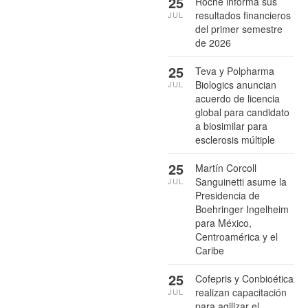
25
Roche informa sus
resultados financieros
JUL
del primer semestre
de 2026
25
Teva y Polpharma
Biologics anuncian
JUL
acuerdo de licencia
global para candidato
a biosimilar para
esclerosis múltiple
25
Martín Corcoll
Sanguinetti asume la
JUL
Presidencia de
Boehringer Ingelheim
para México,
Centroamérica y el
Caribe
25
Cofepris y Conbioética
realizan capacitación
JUL
para agilizar el