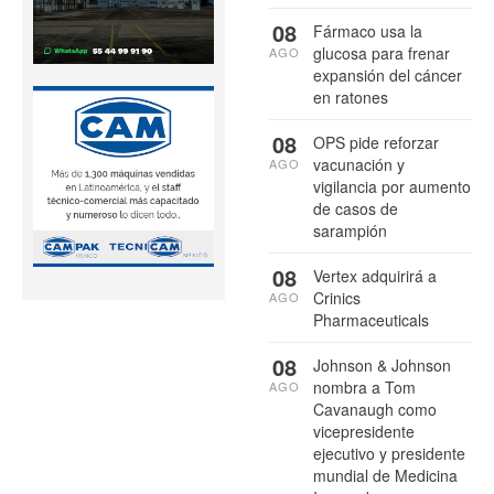
08
Fármaco usa la
glucosa para frenar
AGO
expansión del cáncer
en ratones
08
OPS pide reforzar
vacunación y
AGO
vigilancia por aumento
de casos de
sarampión
08
Vertex adquirirá a
Crinics
AGO
Pharmaceuticals
08
Johnson & Johnson
nombra a Tom
AGO
Cavanaugh como
vicepresidente
ejecutivo y presidente
mundial de Medicina