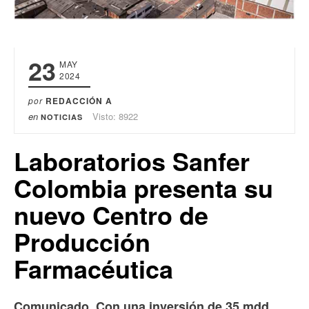
23
MAY
2024
por
REDACCIÓN A
en
Visto: 8922
NOTICIAS
Laboratorios Sanfer
Colombia presenta su
nuevo Centro de
Producción
Farmacéutica
Comunicado. Con una inversión de 35 mdd,