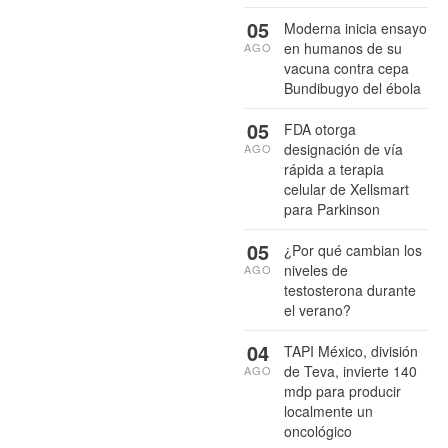
05
Moderna inicia ensayo
en humanos de su
AGO
vacuna contra cepa
Bundibugyo del ébola
05
FDA otorga
designación de vía
AGO
rápida a terapia
celular de Xellsmart
para Parkinson
05
¿Por qué cambian los
niveles de
AGO
testosterona durante
el verano?
04
TAPI México, división
de Teva, invierte 140
AGO
mdp para producir
localmente un
oncológico