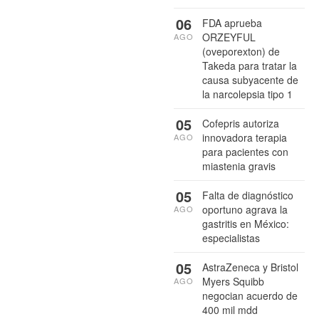
06
FDA aprueba
ORZEYFUL
AGO
(oveporexton) de
Takeda para tratar la
causa subyacente de
la narcolepsia tipo 1
05
Cofepris autoriza
innovadora terapia
AGO
para pacientes con
miastenia gravis
05
Falta de diagnóstico
oportuno agrava la
AGO
gastritis en México:
especialistas
05
AstraZeneca y Bristol
Myers Squibb
AGO
negocian acuerdo de
400 mil mdd