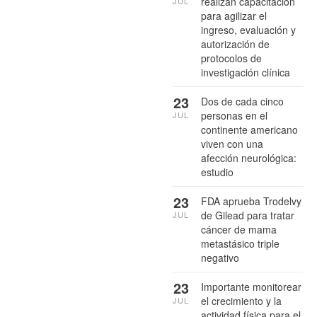
realizan capacitación
JUL
para agilizar el
ingreso, evaluación y
autorización de
protocolos de
investigación clínica
23
Dos de cada cinco
personas en el
JUL
continente americano
viven con una
afección neurológica:
estudio
23
FDA aprueba Trodelvy
de Gilead para tratar
JUL
cáncer de mama
metastásico triple
negativo
23
Importante monitorear
el crecimiento y la
JUL
actividad física para el