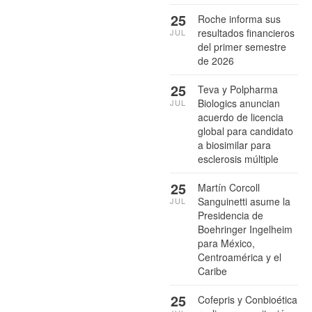
25
Roche informa sus
resultados financieros
JUL
del primer semestre
de 2026
25
Teva y Polpharma
Biologics anuncian
JUL
acuerdo de licencia
global para candidato
a biosimilar para
esclerosis múltiple
25
Martín Corcoll
Sanguinetti asume la
JUL
Presidencia de
Boehringer Ingelheim
para México,
Centroamérica y el
Caribe
25
Cofepris y Conbioética