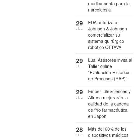
medicamento para la
narcolepsia
29
FDA autoriza a
Johnson & Johnson
JUL
comercializar su
sistema quirúrgico
robótico OTTAVA
29
Lual Asesores invita al
Taller online
JUL
“Evaluación Histórica
de Procesos (RAP)”
29
Ember LifeSciences y
Alfresa mejorarán la
JUL
calidad de la cadena
de frío farmacéutica
en Japón
28
Más del 60% de los
dispositivos médicos
JUL