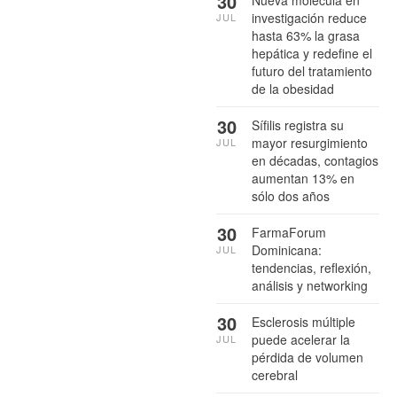
30
Nueva molécula en
investigación reduce
JUL
hasta 63% la grasa
hepática y redefine el
futuro del tratamiento
de la obesidad
30
Sífilis registra su
mayor resurgimiento
JUL
en décadas, contagios
aumentan 13% en
sólo dos años
30
FarmaForum
Dominicana:
JUL
tendencias, reflexión,
análisis y networking
30
Esclerosis múltiple
puede acelerar la
JUL
pérdida de volumen
cerebral