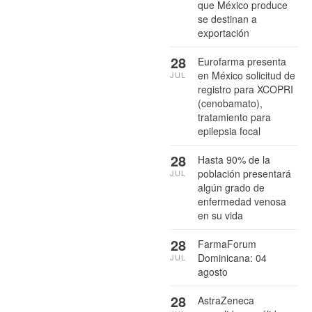
que México produce
se destinan a
exportación
28
Eurofarma presenta
en México solicitud de
JUL
registro para XCOPRI
(cenobamato),
tratamiento para
epilepsia focal
28
Hasta 90% de la
población presentará
JUL
algún grado de
enfermedad venosa
en su vida
28
FarmaForum
Dominicana: 04
JUL
agosto
28
AstraZeneca