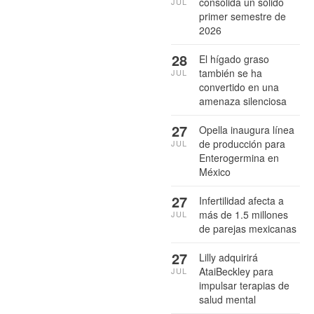
consolida un sólido
JUL
primer semestre de
2026
28
El hígado graso
también se ha
JUL
convertido en una
amenaza silenciosa
27
Opella inaugura línea
de producción para
JUL
Enterogermina en
México
27
Infertilidad afecta a
más de 1.5 millones
JUL
de parejas mexicanas
27
Lilly adquirirá
AtaiBeckley para
JUL
impulsar terapias de
salud mental