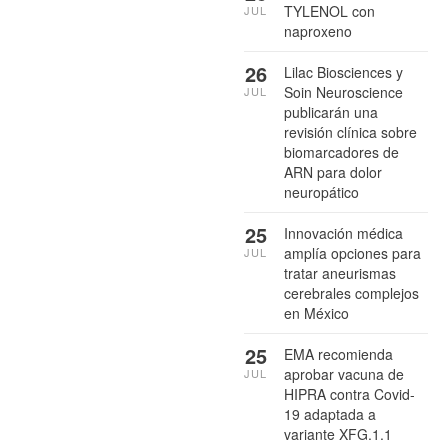
TYLENOL con
JUL
naproxeno
26
Lilac Biosciences y
Soin Neuroscience
JUL
publicarán una
revisión clínica sobre
biomarcadores de
ARN para dolor
neuropático
25
Innovación médica
amplía opciones para
JUL
tratar aneurismas
cerebrales complejos
en México
25
EMA recomienda
aprobar vacuna de
JUL
HIPRA contra Covid-
19 adaptada a
variante XFG.1.1