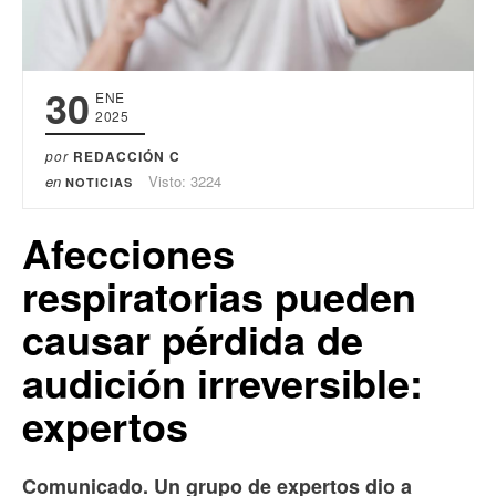
30
ENE
2025
por
REDACCIÓN C
en
Visto: 3224
NOTICIAS
Afecciones
respiratorias pueden
causar pérdida de
audición irreversible:
expertos
Comunicado. Un grupo de expertos dio a