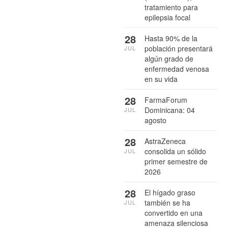
tratamiento para
epilepsia focal
28
Hasta 90% de la
población presentará
JUL
algún grado de
enfermedad venosa
en su vida
28
FarmaForum
Dominicana: 04
JUL
agosto
28
AstraZeneca
consolida un sólido
JUL
primer semestre de
2026
28
El hígado graso
también se ha
JUL
convertido en una
amenaza silenciosa