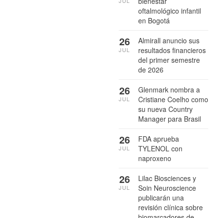
bienestar
JUL
oftalmológico infantil
en Bogotá
26
Almirall anuncio sus
resultados financieros
JUL
del primer semestre
de 2026
26
Glenmark nombra a
Cristiane Coelho como
JUL
su nueva Country
Manager para Brasil
26
FDA aprueba
TYLENOL con
JUL
naproxeno
26
Lilac Biosciences y
Soin Neuroscience
JUL
publicarán una
revisión clínica sobre
biomarcadores de