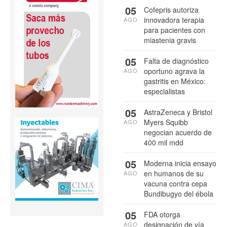
05
Cofepris autoriza
innovadora terapia
AGO
para pacientes con
miastenia gravis
05
Falta de diagnóstico
oportuno agrava la
AGO
gastritis en México:
especialistas
05
AstraZeneca y Bristol
Myers Squibb
AGO
negocian acuerdo de
400 mil mdd
05
Moderna inicia ensayo
en humanos de su
AGO
vacuna contra cepa
Bundibugyo del ébola
05
FDA otorga
designación de vía
AGO