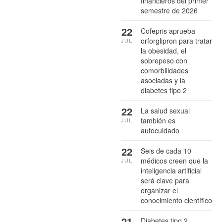
financieros del primer
semestre de 2026
22
Cofepris aprueba
orforglipron para tratar
JUL
la obesidad, el
sobrepeso con
comorbilidades
asociadas y la
diabetes tipo 2
22
La salud sexual
también es
JUL
autocuidado
22
Seis de cada 10
médicos creen que la
JUL
inteligencia artificial
será clave para
organizar el
conocimiento científico
21
Diabetes tipo 2,