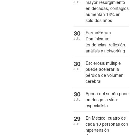
mayor resurgimiento
JUL
en décadas, contagios
aumentan 13% en
sólo dos años
30
FarmaForum
Dominicana:
JUL
tendencias, reflexión,
análisis y networking
30
Esclerosis múltiple
puede acelerar la
JUL
pérdida de volumen
cerebral
30
Apnea del sueño pone
en riesgo la vida:
JUL
especialista
29
En México, cuatro de
cada 10 personas con
JUL
hipertensión