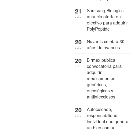
21
Samsung Biologics
anuncia oferta en
JUL
efectivo para adquirir
PolyPeptide
20
Novartis celebra 30
años de avances
JUL
20
Birmex publica
convocatoria para
JUL
adquirir
medicamentos
genéricos,
oncológicos y
antiinfecciosos
20
Autocuidado,
responsabilidad
JUL
individual que genera
un bien común