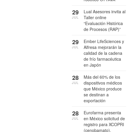
29
Lual Asesores invita al
Taller online
JUL
“Evaluación Histórica
de Procesos (RAP)”
29
Ember LifeSciences y
Alfresa mejorarán la
JUL
calidad de la cadena
de frío farmacéutica
en Japón
28
Más del 60% de los
dispositivos médicos
JUL
que México produce
se destinan a
exportación
28
Eurofarma presenta
en México solicitud de
JUL
registro para XCOPRI
(cenobamato),