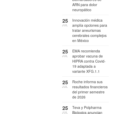
ARN para dolor
neuropático
25
Innovación médica
amplía opciones para
JUL
tratar aneurismas
cerebrales complejos
en México
25
EMA recomienda
aprobar vacuna de
JUL
HIPRA contra Covid-
19 adaptada a
variante XFG.1.1
25
Roche informa sus
resultados financieros
JUL
del primer semestre
de 2026
25
Teva y Polpharma
Biologics anuncian
JUL