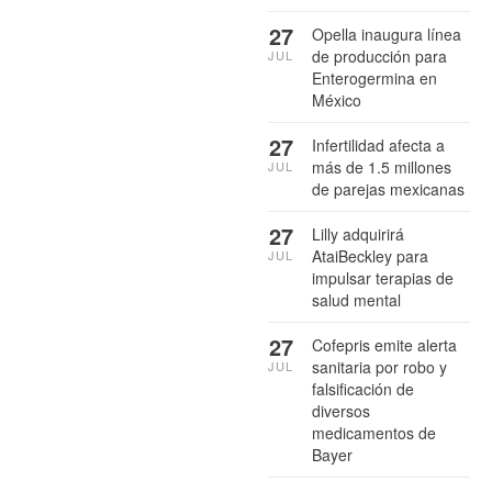
27
Opella inaugura línea
de producción para
JUL
Enterogermina en
México
27
Infertilidad afecta a
más de 1.5 millones
JUL
de parejas mexicanas
27
Lilly adquirirá
AtaiBeckley para
JUL
impulsar terapias de
salud mental
27
Cofepris emite alerta
sanitaria por robo y
JUL
falsificación de
diversos
medicamentos de
Bayer