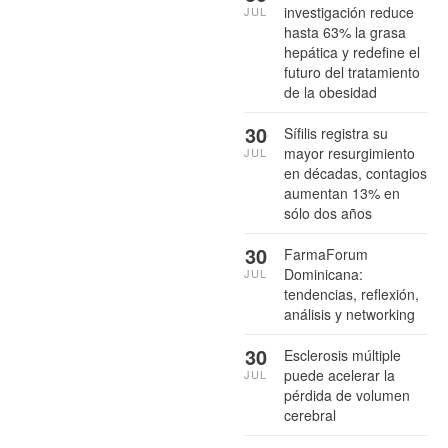
investigación reduce
JUL
hasta 63% la grasa
hepática y redefine el
futuro del tratamiento
de la obesidad
30
Sífilis registra su
mayor resurgimiento
JUL
en décadas, contagios
aumentan 13% en
sólo dos años
30
FarmaForum
Dominicana:
JUL
tendencias, reflexión,
análisis y networking
30
Esclerosis múltiple
puede acelerar la
JUL
pérdida de volumen
cerebral