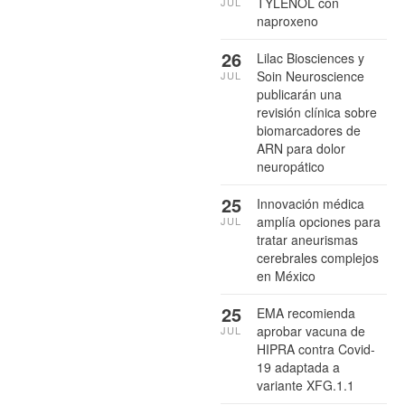
TYLENOL con
JUL
naproxeno
26
Lilac Biosciences y
Soin Neuroscience
JUL
publicarán una
revisión clínica sobre
biomarcadores de
ARN para dolor
neuropático
25
Innovación médica
amplía opciones para
JUL
tratar aneurismas
cerebrales complejos
en México
25
EMA recomienda
aprobar vacuna de
JUL
HIPRA contra Covid-
19 adaptada a
variante XFG.1.1