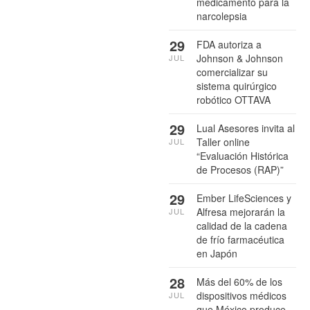
medicamento para la
narcolepsia
29
FDA autoriza a
Johnson & Johnson
JUL
comercializar su
sistema quirúrgico
robótico OTTAVA
29
Lual Asesores invita al
Taller online
JUL
“Evaluación Histórica
de Procesos (RAP)”
29
Ember LifeSciences y
Alfresa mejorarán la
JUL
calidad de la cadena
de frío farmacéutica
en Japón
28
Más del 60% de los
dispositivos médicos
JUL
que México produce