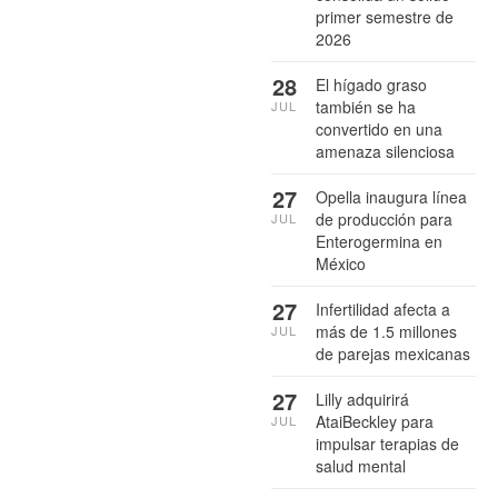
primer semestre de
2026
28
El hígado graso
también se ha
JUL
convertido en una
amenaza silenciosa
27
Opella inaugura línea
de producción para
JUL
Enterogermina en
México
27
Infertilidad afecta a
más de 1.5 millones
JUL
de parejas mexicanas
27
Lilly adquirirá
AtaiBeckley para
JUL
impulsar terapias de
salud mental