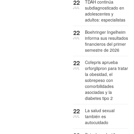
22
TDAH continúa
subdiagnosticado en
JUL
adolescentes y
adultos: especialistas
22
Boehringer Ingelheim
informa sus resultados
JUL
financieros del primer
semestre de 2026
22
Cofepris aprueba
orforglipron para tratar
JUL
la obesidad, el
sobrepeso con
comorbilidades
asociadas y la
diabetes tipo 2
22
La salud sexual
también es
JUL
autocuidado