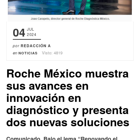
04
JUL
2024
por
REDACCIÓN A
en
Visto: 4819
NOTICIAS
Roche México muestra
sus avances en
innovación en
diagnóstico y presenta
dos nuevas soluciones
Comunicado. Bajo el lema “Renovando el