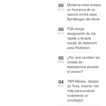
05
Moderna inicia ensayo
en humanos de su
AGO
vacuna contra cepa
Bundibugyo del ébola
05
FDA otorga
designación de vía
AGO
rápida a terapia
celular de Xellsmart
para Parkinson
05
¿Por qué cambian los
niveles de
AGO
testosterona durante
el verano?
04
TAPI México, división
de Teva, invierte 140
AGO
mdp para producir
localmente un
oncológico