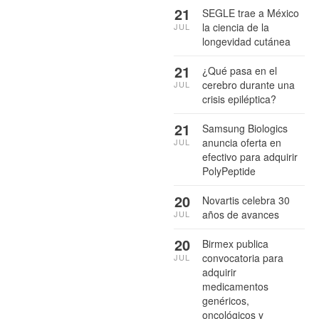
21
SEGLE trae a México
la ciencia de la
JUL
longevidad cutánea
21
¿Qué pasa en el
cerebro durante una
JUL
crisis epiléptica?
21
Samsung Biologics
anuncia oferta en
JUL
efectivo para adquirir
PolyPeptide
20
Novartis celebra 30
años de avances
JUL
20
Birmex publica
convocatoria para
JUL
adquirir
medicamentos
genéricos,
oncológicos y