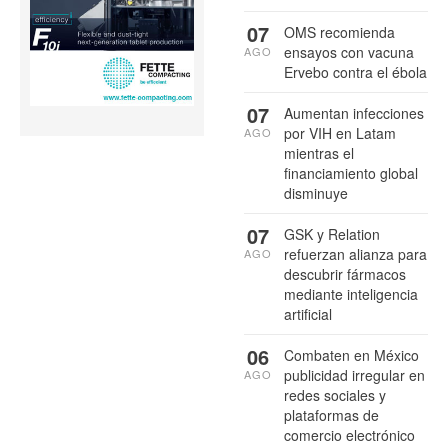
07
OMS recomienda
ensayos con vacuna
AGO
Ervebo contra el ébola
07
Aumentan infecciones
por VIH en Latam
AGO
mientras el
financiamiento global
disminuye
07
GSK y Relation
refuerzan alianza para
AGO
descubrir fármacos
mediante inteligencia
artificial
06
Combaten en México
publicidad irregular en
AGO
redes sociales y
plataformas de
comercio electrónico