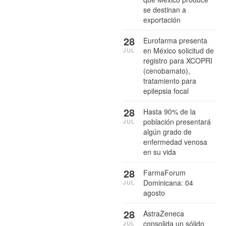
se destinan a
exportación
28
Eurofarma presenta
en México solicitud de
JUL
registro para XCOPRI
(cenobamato),
tratamiento para
epilepsia focal
28
Hasta 90% de la
población presentará
JUL
algún grado de
enfermedad venosa
en su vida
28
FarmaForum
Dominicana: 04
JUL
agosto
28
AstraZeneca
consolida un sólido
JUL