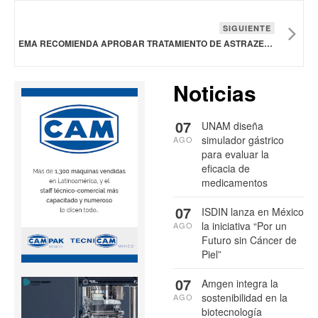
SIGUIENTE
EMA RECOMIENDA APROBAR TRATAMIENTO DE ASTRAZENECA EN COMBINACIÓN CON OTRO FÁRMACO PARA CÁNCER DE ENDOMETRIO
Noticias
07
UNAM diseña
simulador gástrico
AGO
para evaluar la
eficacia de
medicamentos
07
ISDIN lanza en México
la iniciativa “Por un
AGO
Futuro sin Cáncer de
Piel”
07
Amgen integra la
sostenibilidad en la
AGO
biotecnología