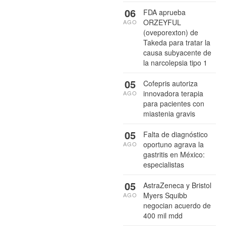
06
FDA aprueba
ORZEYFUL
AGO
(oveporexton) de
Takeda para tratar la
causa subyacente de
la narcolepsia tipo 1
05
Cofepris autoriza
innovadora terapia
AGO
para pacientes con
miastenia gravis
05
Falta de diagnóstico
oportuno agrava la
AGO
gastritis en México:
especialistas
05
AstraZeneca y Bristol
Myers Squibb
AGO
negocian acuerdo de
400 mil mdd