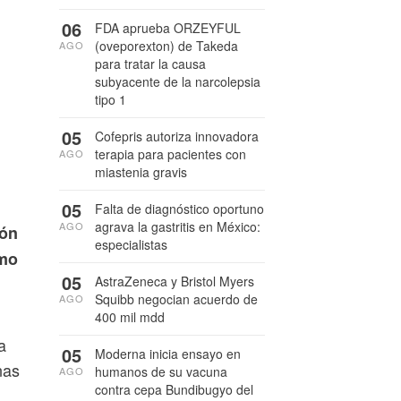
06
FDA aprueba ORZEYFUL
(oveporexton) de Takeda
AGO
para tratar la causa
subyacente de la narcolepsia
tipo 1
05
Cofepris autoriza innovadora
terapia para pacientes con
AGO
miastenia gravis
05
Falta de diagnóstico oportuno
agrava la gastritis en México:
AGO
ión
especialistas
omo
05
AstraZeneca y Bristol Myers
Squibb negocian acuerdo de
AGO
400 mil mdd
a
05
Moderna inicia ensayo en
nas
humanos de su vacuna
AGO
contra cepa Bundibugyo del