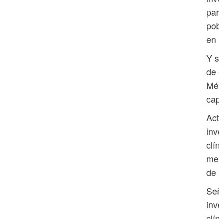
par
pob
en 
Y s
de 
Méx
cap
Act
inv
clí
mex
de 
Señ
inv
clí