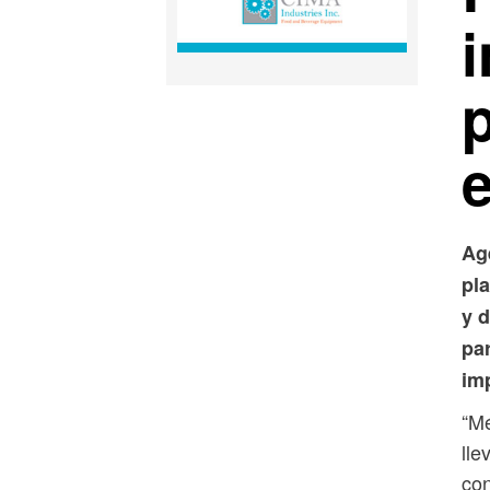
i
Ag
pla
y 
pa
im
“Mé
lle
con