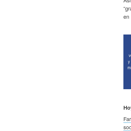
Asi
“gr
en 
Ho
Far
soc