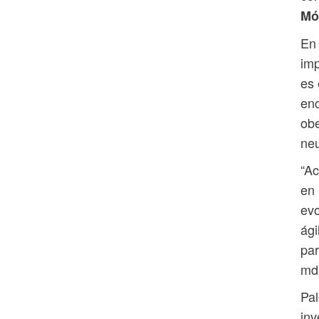
Mó
En 
imp
es 
enc
obe
neu
“Ac
en 
evo
ági
par
mdp
Pal
inv