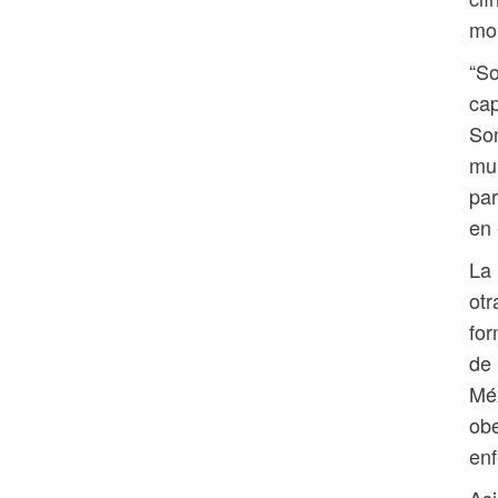
mol
“So
cap
Son
mu
par
en 
La 
otr
for
de 
Méx
obe
en