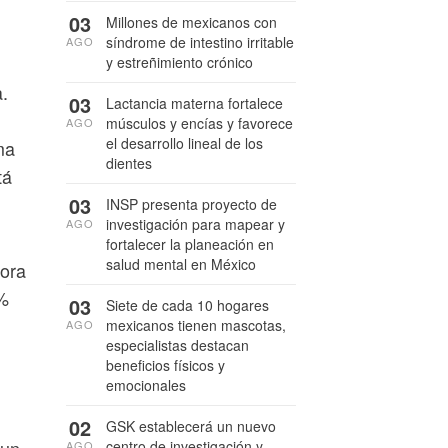
03
Millones de mexicanos con
síndrome de intestino irritable
AGO
y estreñimiento crónico
a.
03
Lactancia materna fortalece
músculos y encías y favorece
AGO
el desarrollo lineal de los
ma
dientes
tá
03
INSP presenta proyecto de
investigación para mapear y
AGO
fortalecer la planeación en
salud mental en México
hora
0%
03
Siete de cada 10 hogares
,
mexicanos tienen mascotas,
AGO
especialistas destacan
beneficios físicos y
emocionales
02
GSK establecerá un nuevo
centro de investigación y
AGO