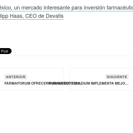
xico, un mercado interesante para inversión farmacéuti
lipp Haas, CEO de Devatis
ANTERIOR
SIGUIENTE
FARMAFORUM OFRECERÁ DIVERSOS TEMAS A CARTA
FARMACÉUTICA ADIUM IMPLEMENTA MEJORAS EN EJES AMBIENTAL Y SOCIAL DE SUS PLANTAS DE TRABAJO