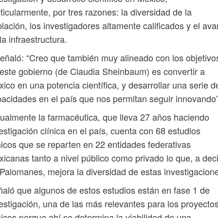
ticularmente, por tres razones: la diversidad de la
lación, los investigadores altamente calificados y el av
la infraestructura.
eñaló: “Creo que también muy alineado con los objetivo
este gobierno (de Claudia Sheinbaum) es convertir a
ico en una potencia científica, y desarrollar una serie d
acidades en el país que nos permitan seguir innovando”
ualmente la farmacéutica, que lleva 27 años haciendo
estigación clínica en el país, cuenta con 68 estudios
nicos que se reparten en 22 entidades federativas
icanas tanto a nivel público como privado lo que, a deci
Palomanes, mejora la diversidad de estas investigacion
aló que algunos de estos estudios están en fase 1 de
estigación, una de las más relevantes para los proyecto
nicos porque ahí se determina la viabilidad de una