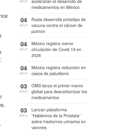
acelerarán el desarrollo de
AGO
medicamentos en México
ance
04
Rusia desarrolla prototipo de
vacuna contra el cáncer de
AGO
pulmón
s
04
México registra menor
circulación de Covid-19 en
AGO
e
2026
.
04
México registra reducción en
casos de paludismo
AGO
03
OMS lanza el primer marco
global para descarbonizar los
AGO
r
medicamentos
es.
03
Lanzan plataforma
“Hablemos de la Próstata”
AGO
sobre trastornos urinarios en
s
varones