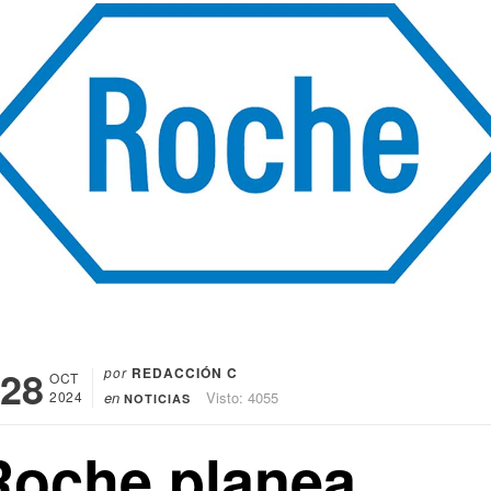
28
por
REDACCIÓN C
OCT
2024
en
Visto: 4055
NOTICIAS
Roche planea