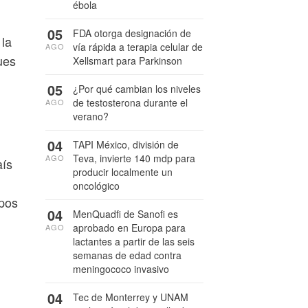
ébola
.
05
FDA otorga designación de
 la
vía rápida a terapia celular de
AGO
ues
Xellsmart para Parkinson
05
¿Por qué cambian los niveles
de testosterona durante el
AGO
verano?
04
TAPI México, división de
Teva, invierte 140 mdp para
AGO
aís
producir localmente un
oncológico
mpos
04
MenQuadfi de Sanofi es
aprobado en Europa para
AGO
lactantes a partir de las seis
semanas de edad contra
meningococo invasivo
04
Tec de Monterrey y UNAM