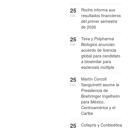
25
Roche informa sus
resultados financieros
JUL
del primer semestre
de 2026
25
Teva y Polpharma
Biologics anuncian
JUL
acuerdo de licencia
global para candidato
a biosimilar para
esclerosis múltiple
25
Martín Corcoll
Sanguinetti asume la
JUL
Presidencia de
Boehringer Ingelheim
para México,
Centroamérica y el
Caribe
25
Cofepris y Conbioética