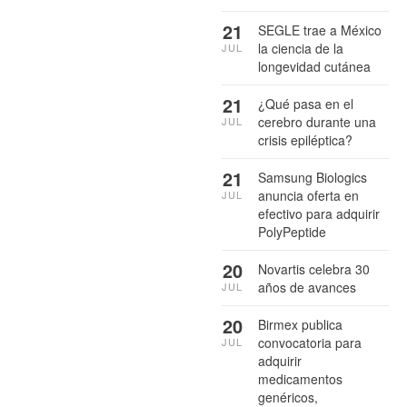
21
SEGLE trae a México
la ciencia de la
JUL
longevidad cutánea
21
¿Qué pasa en el
cerebro durante una
JUL
crisis epiléptica?
21
Samsung Biologics
anuncia oferta en
JUL
efectivo para adquirir
PolyPeptide
20
Novartis celebra 30
años de avances
JUL
20
Birmex publica
convocatoria para
JUL
adquirir
medicamentos
genéricos,