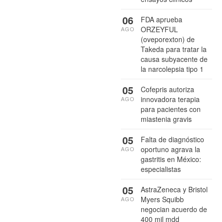
06
FDA aprueba
ORZEYFUL
AGO
(oveporexton) de
Takeda para tratar la
causa subyacente de
la narcolepsia tipo 1
05
Cofepris autoriza
innovadora terapia
AGO
para pacientes con
miastenia gravis
05
Falta de diagnóstico
oportuno agrava la
AGO
gastritis en México:
especialistas
05
AstraZeneca y Bristol
Myers Squibb
AGO
negocian acuerdo de
400 mil mdd