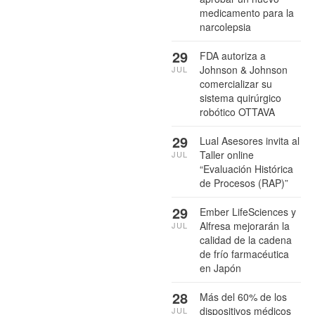
medicamento para la
narcolepsia
29
FDA autoriza a
Johnson & Johnson
JUL
comercializar su
sistema quirúrgico
robótico OTTAVA
29
Lual Asesores invita al
Taller online
JUL
“Evaluación Histórica
de Procesos (RAP)”
29
Ember LifeSciences y
Alfresa mejorarán la
JUL
calidad de la cadena
de frío farmacéutica
en Japón
28
Más del 60% de los
dispositivos médicos
JUL