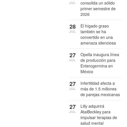
consolida un sólido
JUL
primer semestre de
2026
28
El hígado graso
también se ha
JUL
convertido en una
amenaza silenciosa
27
Opella inaugura línea
de producción para
JUL
Enterogermina en
México
27
Infertilidad afecta a
más de 1.5 millones
JUL
de parejas mexicanas
27
Lilly adquirirá
AtaiBeckley para
JUL
impulsar terapias de
salud mental