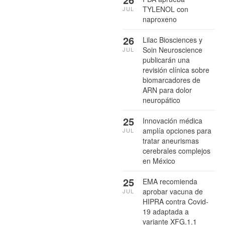
TYLENOL con
JUL
naproxeno
26
Lilac Biosciences y
Soin Neuroscience
JUL
publicarán una
revisión clínica sobre
biomarcadores de
ARN para dolor
neuropático
25
Innovación médica
amplía opciones para
JUL
tratar aneurismas
cerebrales complejos
en México
25
EMA recomienda
aprobar vacuna de
JUL
HIPRA contra Covid-
19 adaptada a
variante XFG.1.1