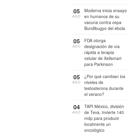
05
Moderna inicia ensayo
en humanos de su
AGO
vacuna contra cepa
Bundibugyo del ébola
05
FDA otorga
designación de vía
AGO
rápida a terapia
celular de Xellsmart
para Parkinson
05
¿Por qué cambian los
niveles de
AGO
testosterona durante
el verano?
04
TAPI México, división
de Teva, invierte 140
AGO
mdp para producir
localmente un
oncológico