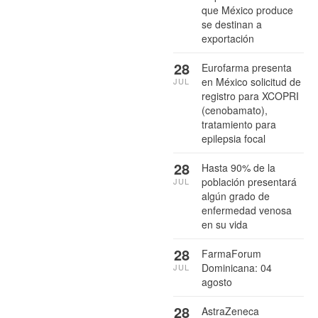
que México produce
se destinan a
exportación
28
Eurofarma presenta
en México solicitud de
JUL
registro para XCOPRI
(cenobamato),
tratamiento para
epilepsia focal
28
Hasta 90% de la
población presentará
JUL
algún grado de
enfermedad venosa
en su vida
28
FarmaForum
Dominicana: 04
JUL
agosto
28
AstraZeneca