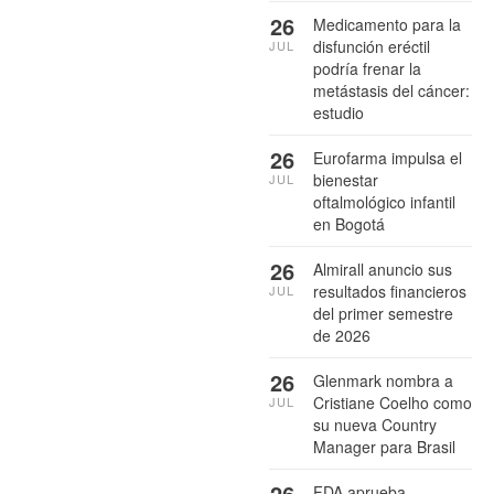
26
Medicamento para la
disfunción eréctil
JUL
podría frenar la
metástasis del cáncer:
estudio
26
Eurofarma impulsa el
bienestar
JUL
oftalmológico infantil
en Bogotá
26
Almirall anuncio sus
resultados financieros
JUL
del primer semestre
de 2026
26
Glenmark nombra a
Cristiane Coelho como
JUL
su nueva Country
Manager para Brasil
26
FDA aprueba