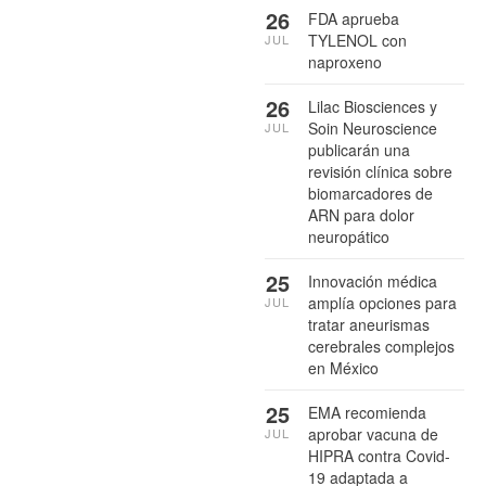
26
FDA aprueba
TYLENOL con
JUL
naproxeno
26
Lilac Biosciences y
Soin Neuroscience
JUL
publicarán una
revisión clínica sobre
biomarcadores de
ARN para dolor
neuropático
25
Innovación médica
amplía opciones para
JUL
tratar aneurismas
cerebrales complejos
en México
25
EMA recomienda
aprobar vacuna de
JUL
HIPRA contra Covid-
19 adaptada a