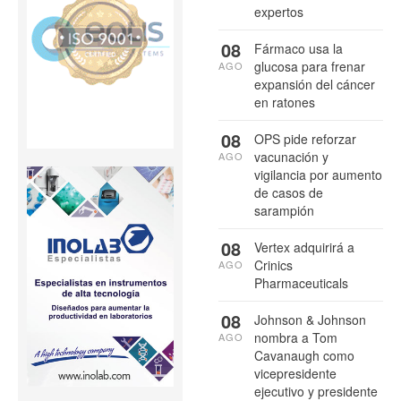
expertos
08
Fármaco usa la
glucosa para frenar
AGO
expansión del cáncer
en ratones
08
OPS pide reforzar
vacunación y
AGO
vigilancia por aumento
de casos de
sarampión
08
Vertex adquirirá a
Crinics
AGO
Pharmaceuticals
08
Johnson & Johnson
nombra a Tom
AGO
Cavanaugh como
vicepresidente
ejecutivo y presidente