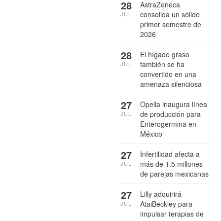
28
AstraZeneca
consolida un sólido
JUL
primer semestre de
2026
28
El hígado graso
también se ha
JUL
convertido en una
amenaza silenciosa
27
Opella inaugura línea
de producción para
JUL
Enterogermina en
México
27
Infertilidad afecta a
más de 1.5 millones
JUL
de parejas mexicanas
27
Lilly adquirirá
AtaiBeckley para
JUL
impulsar terapias de