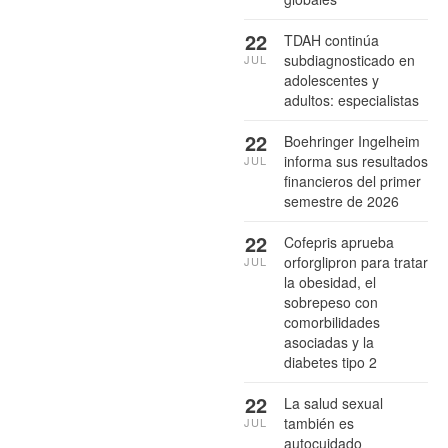
22
TDAH continúa
subdiagnosticado en
JUL
adolescentes y
adultos: especialistas
22
Boehringer Ingelheim
informa sus resultados
JUL
financieros del primer
semestre de 2026
22
Cofepris aprueba
orforglipron para tratar
JUL
la obesidad, el
sobrepeso con
comorbilidades
asociadas y la
diabetes tipo 2
22
La salud sexual
también es
JUL
autocuidado