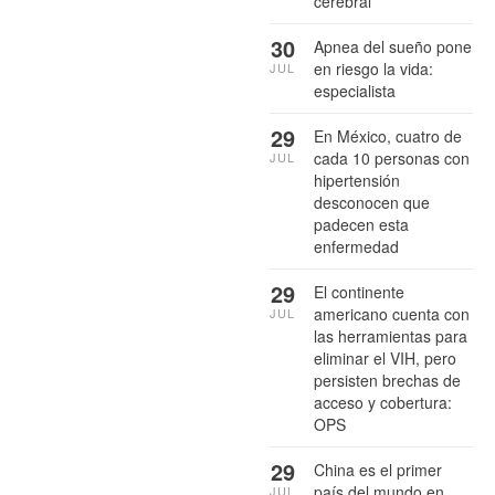
cerebral
30
Apnea del sueño pone
en riesgo la vida:
JUL
especialista
29
En México, cuatro de
cada 10 personas con
JUL
hipertensión
desconocen que
padecen esta
enfermedad
29
El continente
americano cuenta con
JUL
las herramientas para
eliminar el VIH, pero
persisten brechas de
acceso y cobertura:
OPS
29
China es el primer
país del mundo en
JUL