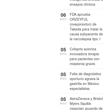
ensayos clínicos
06
FDA aprueba
ORZEYFUL
AGO
(oveporexton) de
Takeda para tratar la
causa subyacente de
la narcolepsia tipo 1
05
Cofepris autoriza
innovadora terapia
AGO
para pacientes con
miastenia gravis
05
Falta de diagnóstico
oportuno agrava la
AGO
gastritis en México:
especialistas
05
AstraZeneca y Bristol
Myers Squibb
AGO
negocian acuerdo de