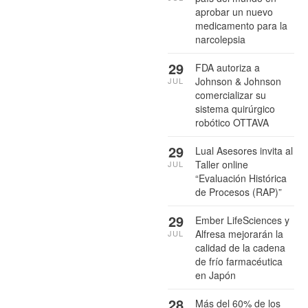
aprobar un nuevo
medicamento para la
narcolepsia
29
FDA autoriza a
Johnson & Johnson
JUL
comercializar su
sistema quirúrgico
robótico OTTAVA
29
Lual Asesores invita al
Taller online
JUL
“Evaluación Histórica
de Procesos (RAP)”
29
Ember LifeSciences y
Alfresa mejorarán la
JUL
calidad de la cadena
de frío farmacéutica
en Japón
28
Más del 60% de los