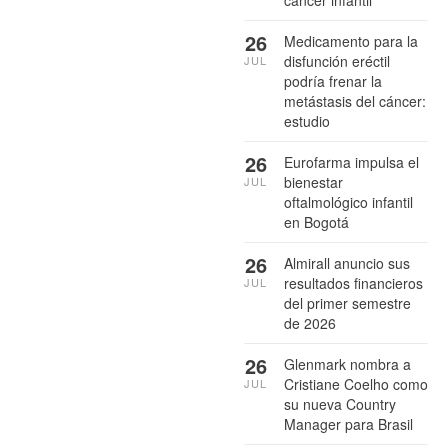
cáncer infantil
26
Medicamento para la
disfunción eréctil
JUL
podría frenar la
metástasis del cáncer:
estudio
26
Eurofarma impulsa el
bienestar
JUL
oftalmológico infantil
en Bogotá
26
Almirall anuncio sus
resultados financieros
JUL
del primer semestre
de 2026
26
Glenmark nombra a
Cristiane Coelho como
JUL
su nueva Country
Manager para Brasil