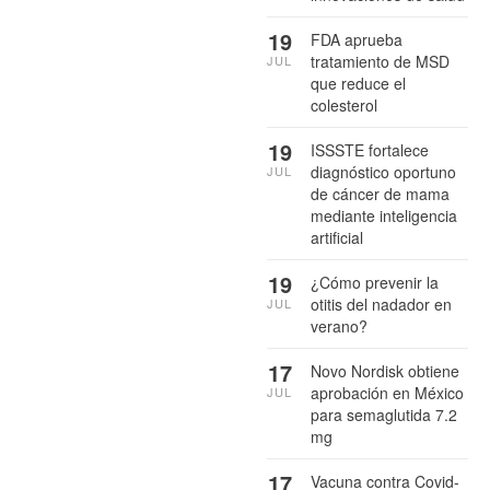
19
FDA aprueba
tratamiento de MSD
JUL
que reduce el
colesterol
19
ISSSTE fortalece
diagnóstico oportuno
JUL
de cáncer de mama
mediante inteligencia
artificial
19
¿Cómo prevenir la
otitis del nadador en
JUL
verano?
17
Novo Nordisk obtiene
aprobación en México
JUL
para semaglutida 7.2
mg
17
Vacuna contra Covid-