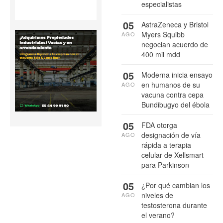
especialistas
05
AstraZeneca y Bristol
Myers Squibb
AGO
negocian acuerdo de
400 mil mdd
05
Moderna inicia ensayo
en humanos de su
AGO
vacuna contra cepa
Bundibugyo del ébola
05
FDA otorga
designación de vía
AGO
rápida a terapia
celular de Xellsmart
para Parkinson
05
¿Por qué cambian los
niveles de
AGO
testosterona durante
el verano?