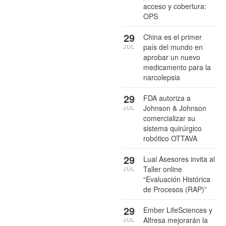
acceso y cobertura:
OPS
29
China es el primer
país del mundo en
JUL
aprobar un nuevo
medicamento para la
narcolepsia
29
FDA autoriza a
Johnson & Johnson
JUL
comercializar su
sistema quirúrgico
robótico OTTAVA
29
Lual Asesores invita al
Taller online
JUL
“Evaluación Histórica
de Procesos (RAP)”
29
Ember LifeSciences y
Alfresa mejorarán la
JUL