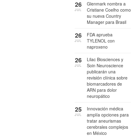
26
Glenmark nombra a
Cristiane Coelho como
JUL
su nueva Country
Manager para Brasil
26
FDA aprueba
TYLENOL con
JUL
naproxeno
26
Lilac Biosciences y
Soin Neuroscience
JUL
publicarán una
revisión clínica sobre
biomarcadores de
ARN para dolor
neuropático
25
Innovación médica
amplía opciones para
JUL
tratar aneurismas
cerebrales complejos
en México