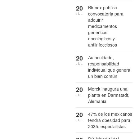
20
Birmex publica
convocatoria para
JUL
adquirir
medicamentos
genéricos,
oncológicos y
antiinfecciosos
20
Autocuidado,
responsabilidad
JUL
individual que genera
un bien común
20
Merck inaugura una
planta en Darmstadt,
JUL
Alemania
20
47% de los mexicanos
tendrá obesidad para
JUL
2035: especialistas
Día Mundial del