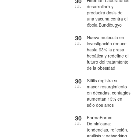
30
Hilleman Laboratories
desarrollará y
JUL
producirá dosis de
una vacuna contra el
ébola Bundibugyo
30
Nueva molécula en
investigación reduce
JUL
hasta 63% la grasa
hepática y redefine el
futuro del tratamiento
de la obesidad
30
Sífilis registra su
mayor resurgimiento
JUL
en décadas, contagios
aumentan 13% en
sólo dos años
30
FarmaForum
Dominicana:
JUL
tendencias, reflexión,
análisis y networking