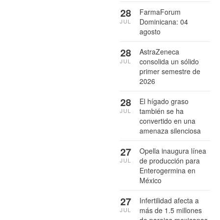
28
FarmaForum
Dominicana: 04
JUL
agosto
28
AstraZeneca
consolida un sólido
JUL
primer semestre de
2026
28
El hígado graso
también se ha
JUL
convertido en una
amenaza silenciosa
27
Opella inaugura línea
de producción para
JUL
Enterogermina en
México
27
Infertilidad afecta a
más de 1.5 millones
JUL
de parejas mexicanas