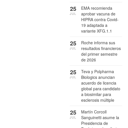
25
EMA recomienda
aprobar vacuna de
JUL
HIPRA contra Covid-
19 adaptada a
variante XFG.1.1
25
Roche informa sus
resultados financieros
JUL
del primer semestre
de 2026
25
Teva y Polpharma
Biologics anuncian
JUL
acuerdo de licencia
global para candidato
a biosimilar para
esclerosis múltiple
25
Martín Corcoll
Sanguinetti asume la
JUL
Presidencia de