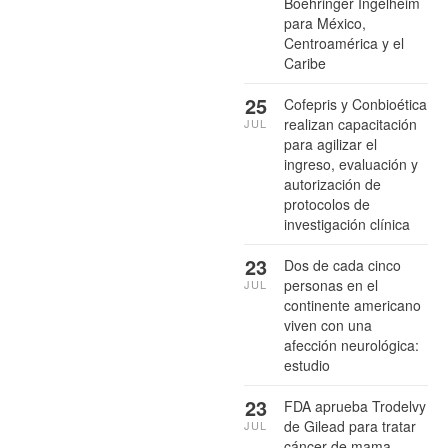
Boehringer Ingelheim
para México,
Centroamérica y el
Caribe
25
Cofepris y Conbioética
realizan capacitación
JUL
para agilizar el
ingreso, evaluación y
autorización de
protocolos de
investigación clínica
23
Dos de cada cinco
personas en el
JUL
continente americano
viven con una
afección neurológica:
estudio
23
FDA aprueba Trodelvy
de Gilead para tratar
JUL
cáncer de mama