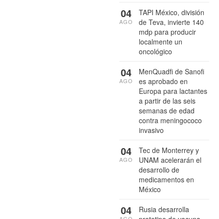
04
TAPI México, división
de Teva, invierte 140
AGO
mdp para producir
localmente un
oncológico
04
MenQuadfi de Sanofi
es aprobado en
AGO
Europa para lactantes
a partir de las seis
semanas de edad
contra meningococo
invasivo
04
Tec de Monterrey y
UNAM acelerarán el
AGO
desarrollo de
medicamentos en
México
04
Rusia desarrolla
prototipo de vacuna
AGO