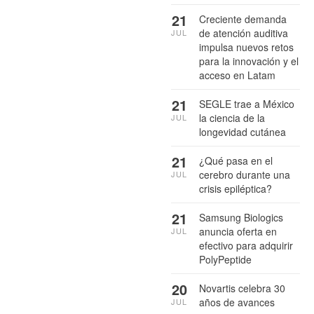
21
Creciente demanda
de atención auditiva
JUL
impulsa nuevos retos
para la innovación y el
acceso en Latam
21
SEGLE trae a México
la ciencia de la
JUL
longevidad cutánea
21
¿Qué pasa en el
cerebro durante una
JUL
crisis epiléptica?
21
Samsung Biologics
anuncia oferta en
JUL
efectivo para adquirir
PolyPeptide
20
Novartis celebra 30
años de avances
JUL