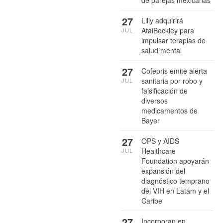
27
Lilly adquirirá
AtaiBeckley para
JUL
impulsar terapias de
salud mental
27
Cofepris emite alerta
sanitaria por robo y
JUL
falsificación de
diversos
medicamentos de
Bayer
27
OPS y AIDS
Healthcare
JUL
Foundation apoyarán
expansión del
diagnóstico temprano
del VIH en Latam y el
Caribe
27
Incorporan en