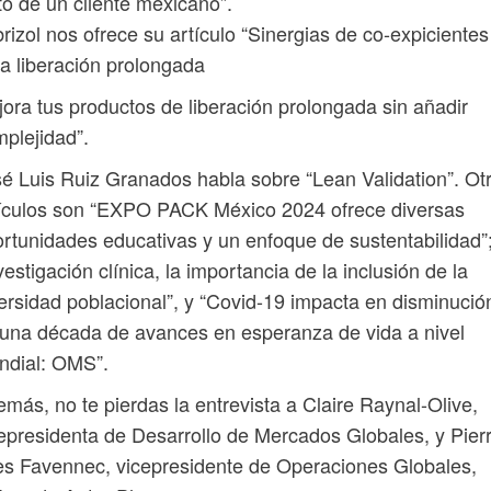
to de un cliente mexicano”.
rizol nos ofrece su artículo “Sinergias de co-expicientes
a liberación prolongada
ora tus productos de liberación prolongada sin añadir
plejidad”.
é Luis Ruiz Granados habla sobre “Lean Validation”. Ot
ículos son “EXPO PACK México 2024 ofrece diversas
rtunidades educativas y un enfoque de sustentabilidad”
vestigación clínica, la importancia de la inclusión de la
ersidad poblacional”, y “Covid-19 impacta en disminució
una década de avances en esperanza de vida a nivel
ndial: OMS”.
más, no te pierdas la entrevista a Claire Raynal-Olive,
epresidenta de Desarrollo de Mercados Globales, y Pier
s Favennec, vicepresidente de Operaciones Globales,