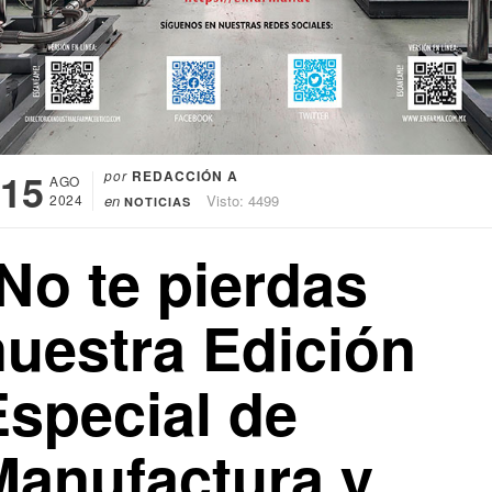
15
por
REDACCIÓN A
AGO
2024
en
Visto: 4499
NOTICIAS
No te pierdas
nuestra Edición
Especial de
Manufactura y