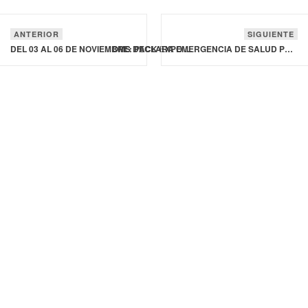
ANTERIOR
SIGUIENTE
DEL 03 AL 06 DE NOVIEMBRE: PACK EXPO CHICAGO
OMS DECLARA EMERGENCIA DE SALUD PÚBLICA DE IMPORTANCIA INTERNACIONAL POR EL BROTE DE VIRUELA SÍMICA