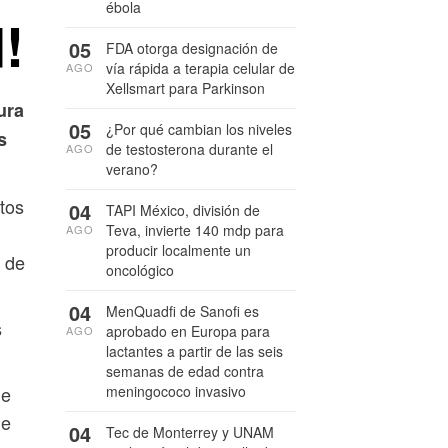
ébola
!
05
FDA otorga designación de
vía rápida a terapia celular de
AGO
Xellsmart para Parkinson
ura
05
¿Por qué cambian los niveles
s
de testosterona durante el
AGO
verano?
tos
04
TAPI México, división de
Teva, invierte 140 mdp para
AGO
producir localmente un
n de
oncológico
04
MenQuadfi de Sanofi es
s
aprobado en Europa para
AGO
lactantes a partir de las seis
semanas de edad contra
de
meningococo invasivo
de
04
Tec de Monterrey y UNAM