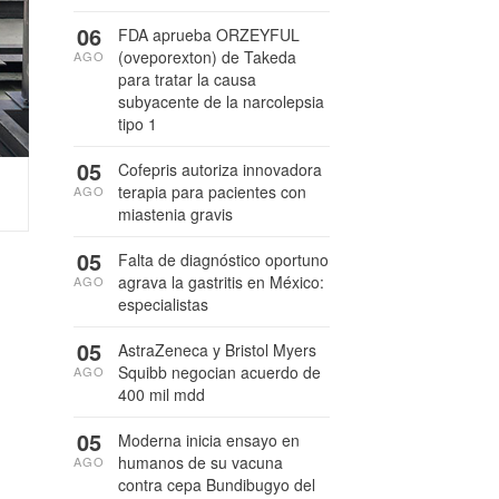
06
FDA aprueba ORZEYFUL
(oveporexton) de Takeda
AGO
para tratar la causa
subyacente de la narcolepsia
tipo 1
05
Cofepris autoriza innovadora
terapia para pacientes con
AGO
miastenia gravis
05
Falta de diagnóstico oportuno
agrava la gastritis en México:
AGO
especialistas
05
AstraZeneca y Bristol Myers
Squibb negocian acuerdo de
AGO
400 mil mdd
05
Moderna inicia ensayo en
humanos de su vacuna
AGO
contra cepa Bundibugyo del