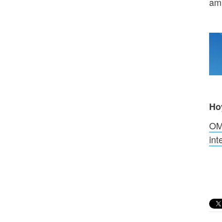
am
Ho
OMS
int