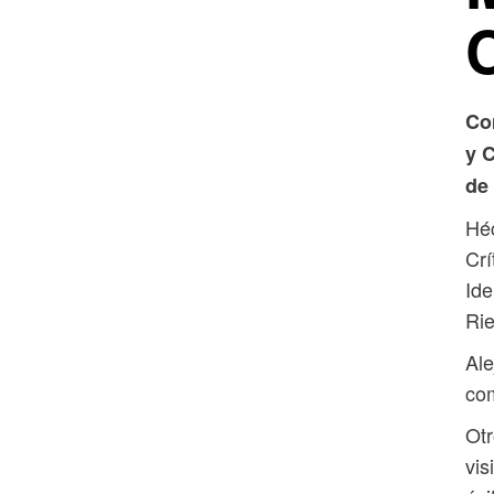
Co
y 
de
Héc
Cr
Ide
Rie
Ale
com
Otr
vis