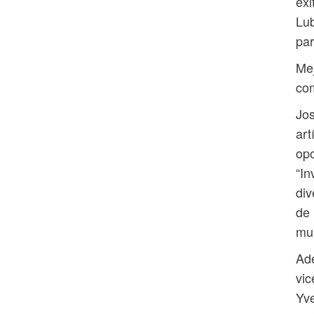
éxi
Lub
par
Mej
com
Jos
art
opo
“In
div
de 
mu
Ade
vic
Yve