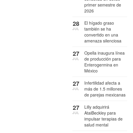
primer semestre de
2026
28
El hígado graso
también se ha
JUL
convertido en una
amenaza silenciosa
27
Opella inaugura línea
de producción para
JUL
Enterogermina en
México
27
Infertilidad afecta a
más de 1.5 millones
JUL
de parejas mexicanas
27
Lilly adquirirá
AtaiBeckley para
JUL
impulsar terapias de
salud mental