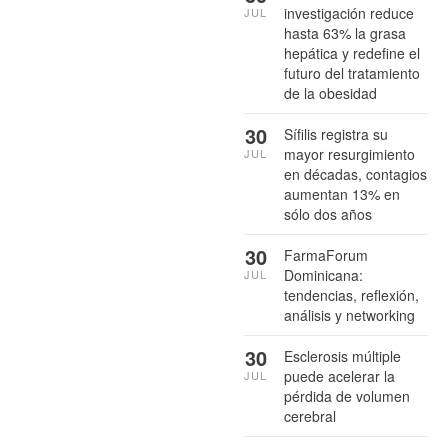
investigación reduce
JUL
hasta 63% la grasa
hepática y redefine el
futuro del tratamiento
de la obesidad
30
Sífilis registra su
mayor resurgimiento
JUL
en décadas, contagios
aumentan 13% en
sólo dos años
30
FarmaForum
Dominicana:
JUL
tendencias, reflexión,
análisis y networking
30
Esclerosis múltiple
puede acelerar la
JUL
pérdida de volumen
cerebral