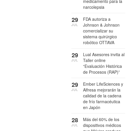
medicamento para la
narcolepsia
29
FDA autoriza a
Johnson & Johnson
JUL
comercializar su
sistema quirúrgico
robótico OTTAVA
29
Lual Asesores invita al
Taller online
JUL
“Evaluación Histórica
de Procesos (RAP)”
29
Ember LifeSciences y
Alfresa mejorarán la
JUL
calidad de la cadena
de frío farmacéutica
en Japón
28
Más del 60% de los
dispositivos médicos
JUL