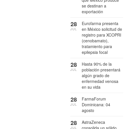
que México produce
se destinan a
exportación
28
Eurofarma presenta
en México solicitud de
JUL
registro para XCOPRI
(cenobamato),
tratamiento para
epilepsia focal
28
Hasta 90% de la
población presentará
JUL
algún grado de
enfermedad venosa
en su vida
28
FarmaForum
Dominicana: 04
JUL
agosto
28
AstraZeneca
consolida un sólido
JUL