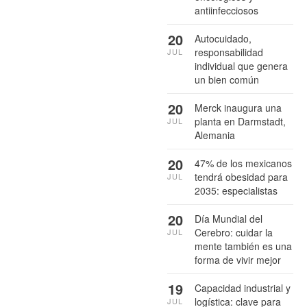
antiinfecciosos
20
Autocuidado,
responsabilidad
JUL
individual que genera
un bien común
20
Merck inaugura una
planta en Darmstadt,
JUL
Alemania
20
47% de los mexicanos
tendrá obesidad para
JUL
2035: especialistas
20
Día Mundial del
Cerebro: cuidar la
JUL
mente también es una
forma de vivir mejor
19
Capacidad industrial y
logística: clave para
JUL