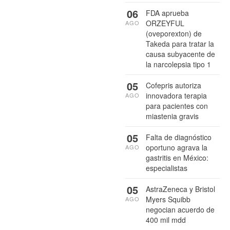
06
FDA aprueba
ORZEYFUL
AGO
(oveporexton) de
Takeda para tratar la
causa subyacente de
la narcolepsia tipo 1
05
Cofepris autoriza
innovadora terapia
AGO
para pacientes con
miastenia gravis
05
Falta de diagnóstico
oportuno agrava la
AGO
gastritis en México:
especialistas
05
AstraZeneca y Bristol
Myers Squibb
AGO
negocian acuerdo de
400 mil mdd