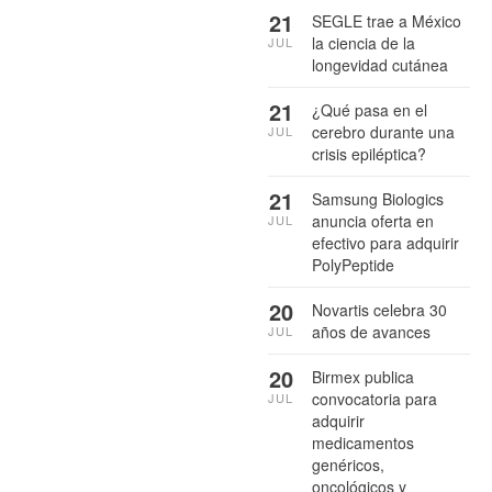
21
SEGLE trae a México
la ciencia de la
JUL
longevidad cutánea
21
¿Qué pasa en el
cerebro durante una
JUL
crisis epiléptica?
21
Samsung Biologics
anuncia oferta en
JUL
efectivo para adquirir
PolyPeptide
20
Novartis celebra 30
años de avances
JUL
20
Birmex publica
convocatoria para
JUL
adquirir
medicamentos
genéricos,
oncológicos y