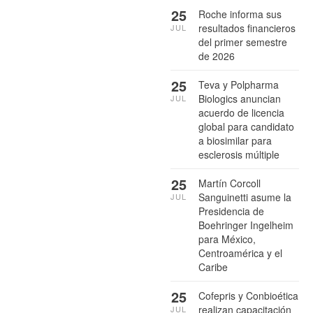
25
Roche informa sus
resultados financieros
JUL
del primer semestre
de 2026
25
Teva y Polpharma
Biologics anuncian
JUL
acuerdo de licencia
global para candidato
a biosimilar para
esclerosis múltiple
25
Martín Corcoll
Sanguinetti asume la
JUL
Presidencia de
Boehringer Ingelheim
para México,
Centroamérica y el
Caribe
25
Cofepris y Conbioética
realizan capacitación
JUL