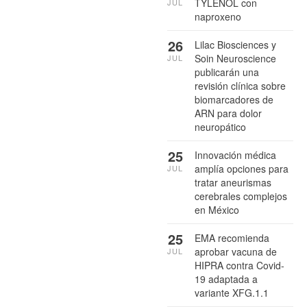
TYLENOL con
JUL
naproxeno
26
Lilac Biosciences y
Soin Neuroscience
JUL
publicarán una
revisión clínica sobre
biomarcadores de
ARN para dolor
neuropático
25
Innovación médica
amplía opciones para
JUL
tratar aneurismas
cerebrales complejos
en México
25
EMA recomienda
aprobar vacuna de
JUL
HIPRA contra Covid-
19 adaptada a
variante XFG.1.1