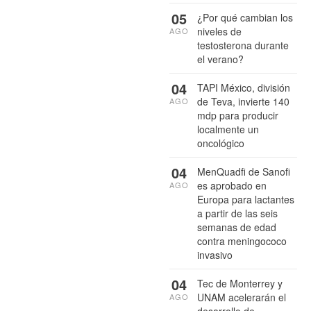
05
¿Por qué cambian los
niveles de
AGO
testosterona durante
el verano?
04
TAPI México, división
de Teva, invierte 140
AGO
mdp para producir
localmente un
oncológico
04
MenQuadfi de Sanofi
es aprobado en
AGO
Europa para lactantes
a partir de las seis
semanas de edad
contra meningococo
invasivo
04
Tec de Monterrey y
UNAM acelerarán el
AGO
desarrollo de