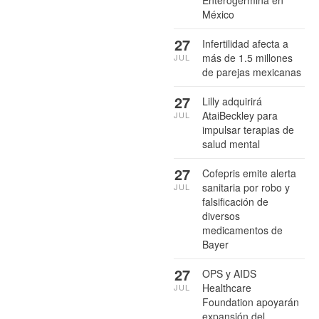
México
27
Infertilidad afecta a
más de 1.5 millones
JUL
de parejas mexicanas
27
Lilly adquirirá
AtaiBeckley para
JUL
impulsar terapias de
salud mental
27
Cofepris emite alerta
sanitaria por robo y
JUL
falsificación de
diversos
medicamentos de
Bayer
27
OPS y AIDS
Healthcare
JUL
Foundation apoyarán
expansión del