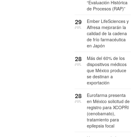
“Evaluación Histórica
de Procesos (RAP)”
29
Ember LifeSciences y
Alfresa mejorarán la
JUL
calidad de la cadena
de frío farmacéutica
en Japón
28
Más del 60% de los
dispositivos médicos
JUL
que México produce
se destinan a
exportación
28
Eurofarma presenta
en México solicitud de
JUL
registro para XCOPRI
(cenobamato),
tratamiento para
epilepsia focal