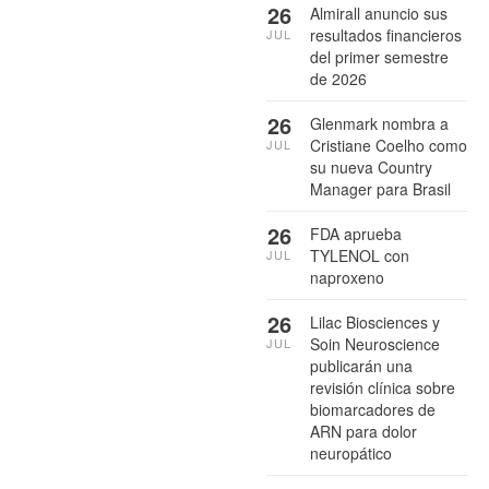
26
Almirall anuncio sus
resultados financieros
JUL
del primer semestre
de 2026
26
Glenmark nombra a
Cristiane Coelho como
JUL
su nueva Country
Manager para Brasil
26
FDA aprueba
TYLENOL con
JUL
naproxeno
26
Lilac Biosciences y
Soin Neuroscience
JUL
publicarán una
revisión clínica sobre
biomarcadores de
ARN para dolor
neuropático