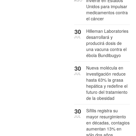
invierte en Estados
Unidos para impulsar
medicamentos contra
el cáncer
30
Hilleman Laboratories
desarrollará y
JUL
producirá dosis de
una vacuna contra el
ébola Bundibugyo
30
Nueva molécula en
investigación reduce
JUL
hasta 63% la grasa
hepática y redefine el
futuro del tratamiento
de la obesidad
30
Sífilis registra su
mayor resurgimiento
JUL
en décadas, contagios
aumentan 13% en
sólo dos años