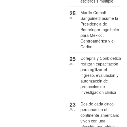
esclerosis múltiple
25
Martín Corcoll
Sanguinetti asume la
JUL
Presidencia de
Boehringer Ingelheim
para México,
Centroamérica y el
Caribe
25
Cofepris y Conbioética
realizan capacitación
JUL
para agilizar el
ingreso, evaluación y
autorización de
protocolos de
investigación clínica
23
Dos de cada cinco
personas en el
JUL
continente americano
viven con una
afección neurológica: