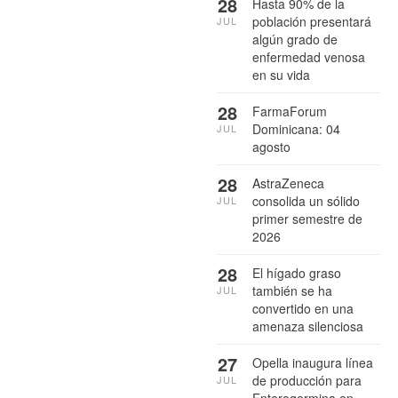
28
Hasta 90% de la
población presentará
JUL
algún grado de
enfermedad venosa
en su vida
28
FarmaForum
Dominicana: 04
JUL
agosto
28
AstraZeneca
consolida un sólido
JUL
primer semestre de
2026
28
El hígado graso
también se ha
JUL
convertido en una
amenaza silenciosa
27
Opella inaugura línea
de producción para
JUL
Enterogermina en