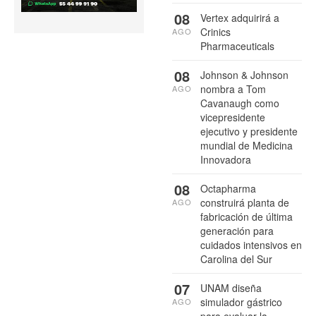
08
Vertex adquirirá a
Crinics
AGO
Pharmaceuticals
08
Johnson & Johnson
nombra a Tom
AGO
Cavanaugh como
vicepresidente
ejecutivo y presidente
mundial de Medicina
Innovadora
08
Octapharma
construirá planta de
AGO
fabricación de última
generación para
cuidados intensivos en
Carolina del Sur
07
UNAM diseña
simulador gástrico
AGO
para evaluar la