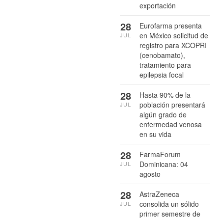
exportación
28
Eurofarma presenta
en México solicitud de
JUL
registro para XCOPRI
(cenobamato),
tratamiento para
epilepsia focal
28
Hasta 90% de la
población presentará
JUL
algún grado de
enfermedad venosa
en su vida
28
FarmaForum
Dominicana: 04
JUL
agosto
28
AstraZeneca
consolida un sólido
JUL
primer semestre de