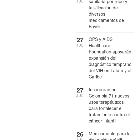
sanitaria por robo y
JUL
falsificación de
diversos
medicamentos de
Bayer
27
OPS y AIDS
Healthcare
JUL
Foundation apoyarán
expansión del
diagnóstico temprano
del VIH en Latam y el
Caribe
27
Incorporan en
Colombia 71 nuevos
JUL
usos terapéuticos
para fortalecer el
tratamiento contra el
cáncer infantil
26
Medicamento para la
disfunción eréctil
JUL