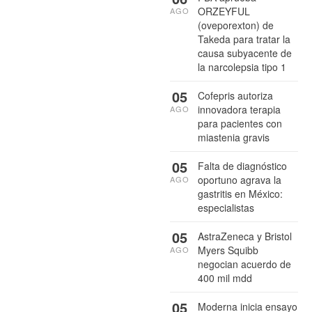
ORZEYFUL
AGO
(oveporexton) de
Takeda para tratar la
causa subyacente de
la narcolepsia tipo 1
05
Cofepris autoriza
innovadora terapia
AGO
para pacientes con
miastenia gravis
05
Falta de diagnóstico
oportuno agrava la
AGO
gastritis en México:
especialistas
05
AstraZeneca y Bristol
Myers Squibb
AGO
negocian acuerdo de
400 mil mdd
05
Moderna inicia ensayo