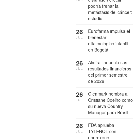
podría frenar la
metástasis del cáncer:
estudio
26
Eurofarma impulsa el
bienestar
JUL
oftalmológico infantil
en Bogotá
26
Almirall anuncio sus
resultados financieros
JUL
del primer semestre
de 2026
26
Glenmark nombra a
Cristiane Coelho como
JUL
su nueva Country
Manager para Brasil
26
FDA aprueba
TYLENOL con
JUL
naproxeno