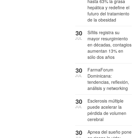
hasta 63% la grasa
hepática y redefine el
futuro del tratamiento
de la obesidad
30
Sífilis registra su
mayor resurgimiento
JUL
en décadas, contagios
aumentan 13% en
sólo dos años
30
FarmaForum
Dominicana:
JUL
tendencias, reflexión,
análisis y networking
30
Esclerosis múltiple
puede acelerar la
JUL
pérdida de volumen
cerebral
30
Apnea del sueño pone
en riesgo la vida:
JUL