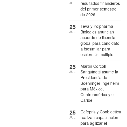
resultados financieros
JUL
del primer semestre
de 2026
25
Teva y Polpharma
Biologics anuncian
JUL
acuerdo de licencia
global para candidato
a biosimilar para
esclerosis múltiple
25
Martín Corcoll
Sanguinetti asume la
JUL
Presidencia de
Boehringer Ingelheim
para México,
Centroamérica y el
Caribe
25
Cofepris y Conbioética
realizan capacitación
JUL
para agilizar el