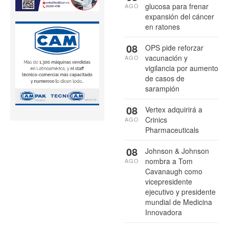
glucosa para frenar
AGO
expansión del cáncer
en ratones
08
OPS pide reforzar
vacunación y
AGO
vigilancia por aumento
de casos de
sarampión
08
Vertex adquirirá a
Crinics
AGO
Pharmaceuticals
08
Johnson & Johnson
nombra a Tom
AGO
Cavanaugh como
vicepresidente
ejecutivo y presidente
mundial de Medicina
Innovadora