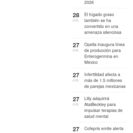
2026
28
El hígado graso
también se ha
JUL
convertido en una
amenaza silenciosa
27
Opella inaugura línea
de producción para
JUL
Enterogermina en
México
27
Infertilidad afecta a
más de 1.5 millones
JUL
de parejas mexicanas
27
Lilly adquirirá
AtaiBeckley para
JUL
impulsar terapias de
salud mental
27
Cofepris emite alerta