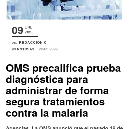
09
ENE
2025
por
REDACCIÓN C
en
Visto: 2899
NOTICIAS
OMS precalifica prueba
diagnóstica para
administrar de forma
segura tratamientos
contra la malaria
Agencias. La OMS anunció que el pasado 18 de