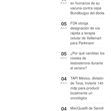
en humanos de su
AGO
vacuna contra cepa
Bundibugyo del ébola
05
FDA otorga
designación de vía
AGO
rápida a terapia
celular de Xellsmart
para Parkinson
05
¿Por qué cambian los
niveles de
AGO
testosterona durante
el verano?
04
TAPI México, división
de Teva, invierte 140
AGO
mdp para producir
localmente un
oncológico
04
MenQuadfi de Sanofi