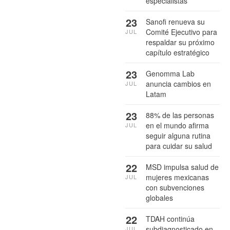
especialistas
23
Sanofi renueva su
Comité Ejecutivo para
JUL
respaldar su próximo
capítulo estratégico
23
Genomma Lab
anuncia cambios en
JUL
Latam
23
88% de las personas
en el mundo afirma
JUL
seguir alguna rutina
para cuidar su salud
22
MSD impulsa salud de
mujeres mexicanas
JUL
con subvenciones
globales
22
TDAH continúa
subdiagnosticado en
JUL