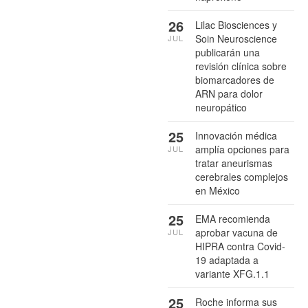
26
Lilac Biosciences y
Soin Neuroscience
JUL
publicarán una
revisión clínica sobre
biomarcadores de
ARN para dolor
neuropático
25
Innovación médica
amplía opciones para
JUL
tratar aneurismas
cerebrales complejos
en México
25
EMA recomienda
aprobar vacuna de
JUL
HIPRA contra Covid-
19 adaptada a
variante XFG.1.1
25
Roche informa sus