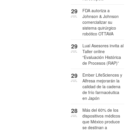
29
FDA autoriza a
Johnson & Johnson
JUL
comercializar su
sistema quirúrgico
robótico OTTAVA
29
Lual Asesores invita al
Taller online
JUL
“Evaluación Histórica
de Procesos (RAP)”
29
Ember LifeSciences y
Alfresa mejorarán la
JUL
calidad de la cadena
de frío farmacéutica
en Japón
28
Más del 60% de los
dispositivos médicos
JUL
que México produce
se destinan a