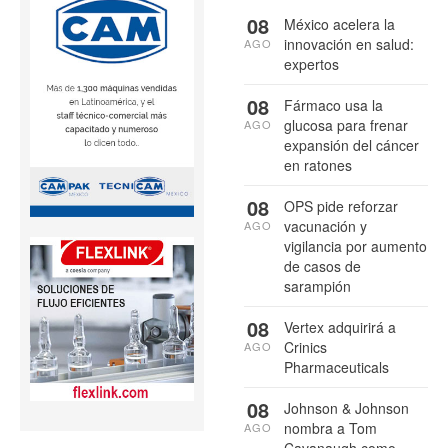
08
México acelera la
innovación en salud:
AGO
expertos
08
Fármaco usa la
glucosa para frenar
AGO
expansión del cáncer
en ratones
08
OPS pide reforzar
vacunación y
AGO
vigilancia por aumento
de casos de
sarampión
08
Vertex adquirirá a
Crinics
AGO
Pharmaceuticals
08
Johnson & Johnson
nombra a Tom
AGO
Cavanaugh como