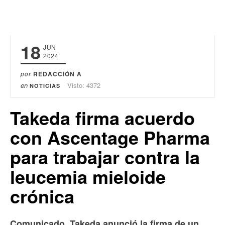
18
JUN
2024
por
REDACCIÓN A
en
Visto: 4372
NOTICIAS
Takeda firma acuerdo
con Ascentage Pharma
para trabajar contra la
leucemia mieloide
crónica
Comunicado. Takeda anunció la firma de un