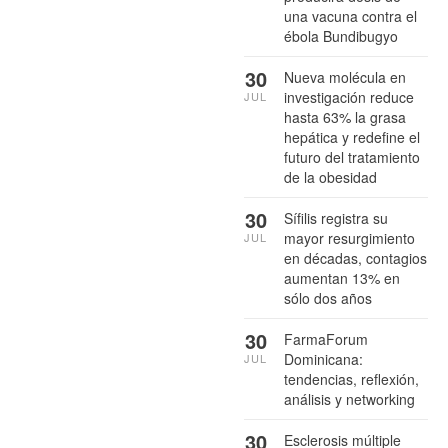
una vacuna contra el
ébola Bundibugyo
30
Nueva molécula en
investigación reduce
JUL
hasta 63% la grasa
hepática y redefine el
futuro del tratamiento
de la obesidad
30
Sífilis registra su
mayor resurgimiento
JUL
en décadas, contagios
aumentan 13% en
sólo dos años
30
FarmaForum
Dominicana:
JUL
tendencias, reflexión,
análisis y networking
30
Esclerosis múltiple