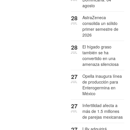
agosto
28
AstraZeneca
consolida un sólido
JUL
primer semestre de
2026
28
El hígado graso
también se ha
JUL
convertido en una
amenaza silenciosa
27
Opella inaugura línea
de producción para
JUL
Enterogermina en
México
27
Infertilidad afecta a
más de 1.5 millones
JUL
de parejas mexicanas
27
Lilly adquirirá