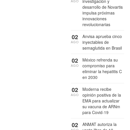
investigación y
AGO
desarrollo de Novartis
impulsa próximas
innovaciones
revolucionarias
02
Anvisa aprueba cinco
inyectables de
AGO
semaglutida en Brasil
02
México refrenda su
compromiso para
AGO
eliminar la hepatitis C
en 2030
02
Moderna recibe
opinión positiva de la
AGO
EMA para actualizar
su vacuna de ARNm
para Covid-19
02
ANMAT autoriza la
venta libre de 10
AGO