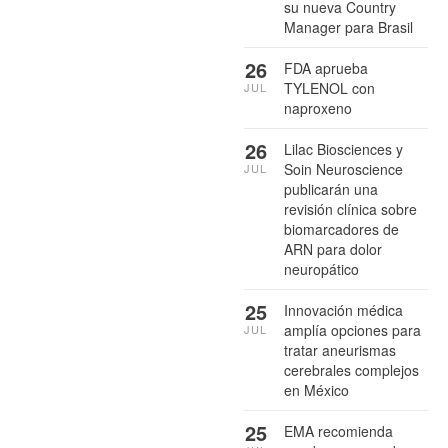
su nueva Country
Manager para Brasil
26
FDA aprueba
TYLENOL con
JUL
naproxeno
26
Lilac Biosciences y
Soin Neuroscience
JUL
publicarán una
revisión clínica sobre
biomarcadores de
ARN para dolor
neuropático
25
Innovación médica
amplía opciones para
JUL
tratar aneurismas
cerebrales complejos
en México
25
EMA recomienda