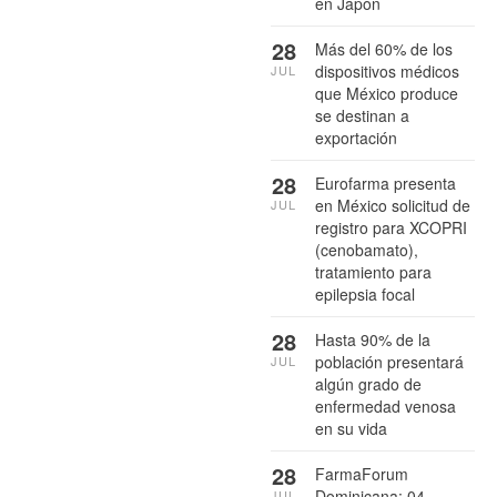
en Japón
28
Más del 60% de los
dispositivos médicos
JUL
que México produce
se destinan a
exportación
28
Eurofarma presenta
en México solicitud de
JUL
registro para XCOPRI
(cenobamato),
tratamiento para
epilepsia focal
28
Hasta 90% de la
población presentará
JUL
algún grado de
enfermedad venosa
en su vida
28
FarmaForum
Dominicana: 04
JUL