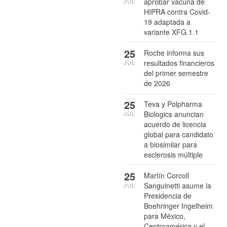
aprobar vacuna de
JUL
HIPRA contra Covid-
19 adaptada a
variante XFG.1.1
25
Roche informa sus
resultados financieros
JUL
del primer semestre
de 2026
25
Teva y Polpharma
Biologics anuncian
JUL
acuerdo de licencia
global para candidato
a biosimilar para
esclerosis múltiple
25
Martín Corcoll
Sanguinetti asume la
JUL
Presidencia de
Boehringer Ingelheim
para México,
Centroamérica y el