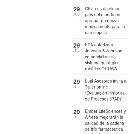
29
China es el primer
país del mundo en
JUL
aprobar un nuevo
medicamento para la
narcolepsia
29
FDA autoriza a
Johnson & Johnson
JUL
comercializar su
sistema quirúrgico
robótico OTTAVA
29
Lual Asesores invita al
Taller online
JUL
“Evaluación Histórica
de Procesos (RAP)”
29
Ember LifeSciences y
Alfresa mejorarán la
JUL
calidad de la cadena
de frío farmacéutica