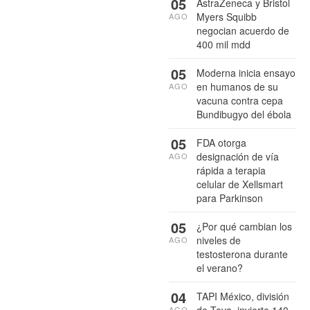
05
AstraZeneca y Bristol
Myers Squibb
AGO
negocian acuerdo de
400 mil mdd
05
Moderna inicia ensayo
en humanos de su
AGO
vacuna contra cepa
Bundibugyo del ébola
05
FDA otorga
designación de vía
AGO
rápida a terapia
celular de Xellsmart
para Parkinson
05
¿Por qué cambian los
niveles de
AGO
testosterona durante
el verano?
04
TAPI México, división
de Teva, invierte 140
AGO