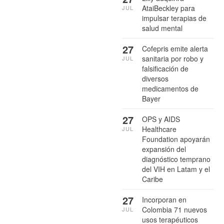
AtaiBeckley para
JUL
impulsar terapias de
salud mental
27
Cofepris emite alerta
sanitaria por robo y
JUL
falsificación de
diversos
medicamentos de
Bayer
27
OPS y AIDS
Healthcare
JUL
Foundation apoyarán
expansión del
diagnóstico temprano
del VIH en Latam y el
Caribe
27
Incorporan en
Colombia 71 nuevos
JUL
usos terapéuticos