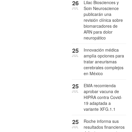
26
Lilac Biosciences y
Soin Neuroscience
JUL
publicarán una
revisión clínica sobre
biomarcadores de
ARN para dolor
neuropático
25
Innovación médica
amplía opciones para
JUL
tratar aneurismas
cerebrales complejos
en México
25
EMA recomienda
aprobar vacuna de
JUL
HIPRA contra Covid-
19 adaptada a
variante XFG.1.1
25
Roche informa sus
resultados financieros
JUL