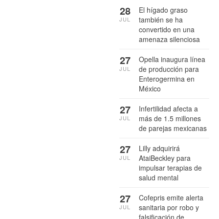
28
El hígado graso
también se ha
JUL
convertido en una
amenaza silenciosa
27
Opella inaugura línea
de producción para
JUL
Enterogermina en
México
27
Infertilidad afecta a
más de 1.5 millones
JUL
de parejas mexicanas
27
Lilly adquirirá
AtaiBeckley para
JUL
impulsar terapias de
salud mental
27
Cofepris emite alerta
sanitaria por robo y
JUL
falsificación de