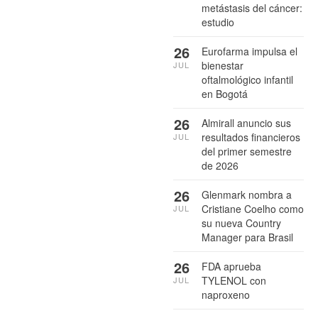
metástasis del cáncer:
estudio
26
Eurofarma impulsa el
bienestar
JUL
oftalmológico infantil
en Bogotá
26
Almirall anuncio sus
resultados financieros
JUL
del primer semestre
de 2026
26
Glenmark nombra a
Cristiane Coelho como
JUL
su nueva Country
Manager para Brasil
26
FDA aprueba
TYLENOL con
JUL
naproxeno