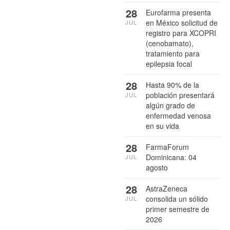
28
Eurofarma presenta
en México solicitud de
JUL
registro para XCOPRI
(cenobamato),
tratamiento para
epilepsia focal
28
Hasta 90% de la
población presentará
JUL
algún grado de
enfermedad venosa
en su vida
28
FarmaForum
Dominicana: 04
JUL
agosto
28
AstraZeneca
consolida un sólido
JUL
primer semestre de
2026