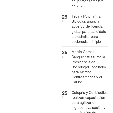
del primer semestre
de 2026
25
Teva y Polpharma
Biologics anuncian
JUL
acuerdo de licencia
global para candidato
a biosimilar para
esclerosis múltiple
25
Martín Corcoll
Sanguinetti asume la
JUL
Presidencia de
Boehringer Ingelheim
para México,
Centroamérica y el
Caribe
25
Cofepris y Conbioética
realizan capacitación
JUL
para agilizar el
ingreso, evaluación y
autorización de