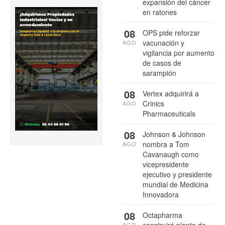
expansión del cáncer
en ratones
08
OPS pide reforzar
vacunación y
AGO
vigilancia por aumento
de casos de
sarampión
08
Vertex adquirirá a
Crinics
AGO
Pharmaceuticals
08
Johnson & Johnson
nombra a Tom
AGO
Cavanaugh como
vicepresidente
ejecutivo y presidente
mundial de Medicina
Innovadora
08
Octapharma
AGO