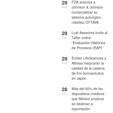
29
FDA autoriza a
Johnson & Johnson
JUL
comercializar su
sistema quirúrgico
robótico OTTAVA
29
Lual Asesores invita al
Taller online
JUL
“Evaluación Histórica
de Procesos (RAP)”
29
Ember LifeSciences y
Alfresa mejorarán la
JUL
calidad de la cadena
de frío farmacéutica
en Japón
28
Más del 60% de los
dispositivos médicos
JUL
que México produce
se destinan a
exportación