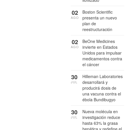
liofilizado
02
Boston Scientific
presenta un nuevo
AGO
plan de
reestructuración
02
BeOne Medicines
invierte en Estados
AGO
Unidos para impulsar
medicamentos contra
el cáncer
30
Hilleman Laboratories
desarrollará y
JUL
producirá dosis de
una vacuna contra el
ébola Bundibugyo
30
Nueva molécula en
investigación reduce
JUL
hasta 63% la grasa
hepática y redefine el