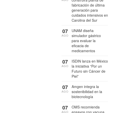
construirá planta de
fabricación de última
generación para
cuidados intensivos en
Carolina del Sur
07
UNAM diseña
simulador gástrico
AGO
para evaluar la
eficacia de
medicamentos
07
ISDIN lanza en México
la iniciativa “Por un
AGO
Futuro sin Cáncer de
Piel”
07
Amgen integra la
sostenibilidad en la
AGO
biotecnología
07
OMS recomienda
ensayos con vacuna
AGO