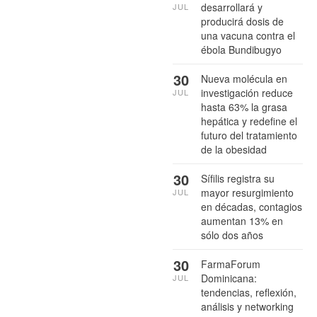
desarrollará y
JUL
producirá dosis de
una vacuna contra el
ébola Bundibugyo
30
Nueva molécula en
investigación reduce
JUL
hasta 63% la grasa
hepática y redefine el
futuro del tratamiento
de la obesidad
30
Sífilis registra su
mayor resurgimiento
JUL
en décadas, contagios
aumentan 13% en
sólo dos años
30
FarmaForum
Dominicana:
JUL
tendencias, reflexión,
análisis y networking