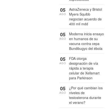
05
AstraZeneca y Bristol
Myers Squibb
AGO
negocian acuerdo de
400 mil mdd
05
Moderna inicia ensayo
en humanos de su
AGO
vacuna contra cepa
Bundibugyo del ébola
05
FDA otorga
designación de vía
AGO
rápida a terapia
celular de Xellsmart
para Parkinson
05
¿Por qué cambian los
niveles de
AGO
testosterona durante
el verano?