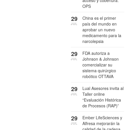
acceso y cobertura:
OPS
29
China es el primer
país del mundo en
JUL
aprobar un nuevo
medicamento para la
narcolepsia
29
FDA autoriza a
Johnson & Johnson
JUL
comercializar su
sistema quirúrgico
robótico OTTAVA
29
Lual Asesores invita al
Taller online
JUL
“Evaluación Histórica
de Procesos (RAP)”
29
Ember LifeSciences y
Alfresa mejorarán la
JUL
calidad de la cadena