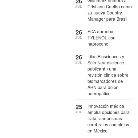
26
Glenmark nombra a
Cristiane Coelho como
JUL
su nueva Country
Manager para Brasil
26
FDA aprueba
TYLENOL con
JUL
naproxeno
26
Lilac Biosciences y
Soin Neuroscience
JUL
publicarán una
revisión clínica sobre
biomarcadores de
ARN para dolor
neuropático
25
Innovación médica
amplía opciones para
JUL
tratar aneurismas
cerebrales complejos
en México