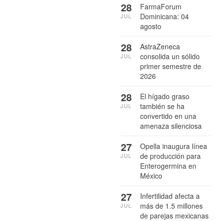
28
FarmaForum
Dominicana: 04
JUL
agosto
28
AstraZeneca
consolida un sólido
JUL
primer semestre de
2026
28
El hígado graso
también se ha
JUL
convertido en una
amenaza silenciosa
27
Opella inaugura línea
de producción para
JUL
Enterogermina en
México
27
Infertilidad afecta a
más de 1.5 millones
JUL
de parejas mexicanas