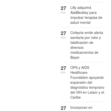
27
Lilly adquirirá
AtaiBeckley para
JUL
impulsar terapias de
salud mental
27
Cofepris emite alerta
sanitaria por robo y
JUL
falsificación de
diversos
medicamentos de
Bayer
27
OPS y AIDS
Healthcare
JUL
Foundation apoyarán
expansión del
diagnóstico temprano
del VIH en Latam y el
Caribe
27
Incorporan en