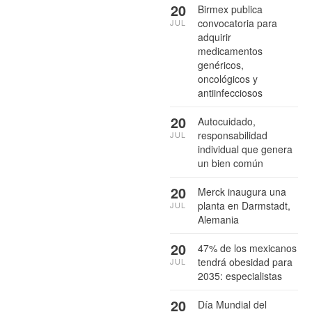
20
Birmex publica
convocatoria para
JUL
adquirir
medicamentos
genéricos,
oncológicos y
antiinfecciosos
20
Autocuidado,
responsabilidad
JUL
individual que genera
un bien común
20
Merck inaugura una
planta en Darmstadt,
JUL
Alemania
20
47% de los mexicanos
tendrá obesidad para
JUL
2035: especialistas
20
Día Mundial del