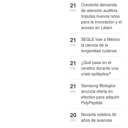
21
Creciente demanda
de atención auditiva
JUL
impulsa nuevos retos
para la innovación y el
acceso en Latam
21
SEGLE trae a México
la ciencia de la
JUL
longevidad cutánea
21
¿Qué pasa en el
cerebro durante una
JUL
crisis epiléptica?
21
Samsung Biologics
anuncia oferta en
JUL
efectivo para adquirir
PolyPeptide
20
Novartis celebra 30
años de avances
JUL