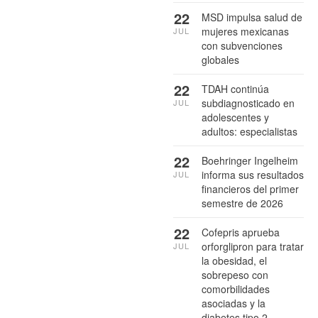
22
MSD impulsa salud de
mujeres mexicanas
JUL
con subvenciones
globales
22
TDAH continúa
subdiagnosticado en
JUL
adolescentes y
adultos: especialistas
22
Boehringer Ingelheim
informa sus resultados
JUL
financieros del primer
semestre de 2026
22
Cofepris aprueba
orforglipron para tratar
JUL
la obesidad, el
sobrepeso con
comorbilidades
asociadas y la
diabetes tipo 2