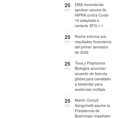
25
EMA recomienda
aprobar vacuna de
JUL
HIPRA contra Covid-
19 adaptada a
variante XFG.1.1
25
Roche informa sus
resultados financieros
JUL
del primer semestre
de 2026
25
Teva y Polpharma
Biologics anuncian
JUL
acuerdo de licencia
global para candidato
a biosimilar para
esclerosis múltiple
25
Martín Corcoll
Sanguinetti asume la
JUL
Presidencia de
Boehringer Ingelheim