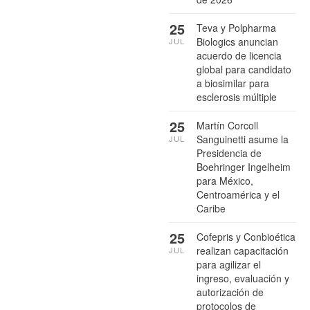
25
Teva y Polpharma
Biologics anuncian
JUL
acuerdo de licencia
global para candidato
a biosimilar para
esclerosis múltiple
25
Martín Corcoll
Sanguinetti asume la
JUL
Presidencia de
Boehringer Ingelheim
para México,
Centroamérica y el
Caribe
25
Cofepris y Conbioética
realizan capacitación
JUL
para agilizar el
ingreso, evaluación y
autorización de
protocolos de