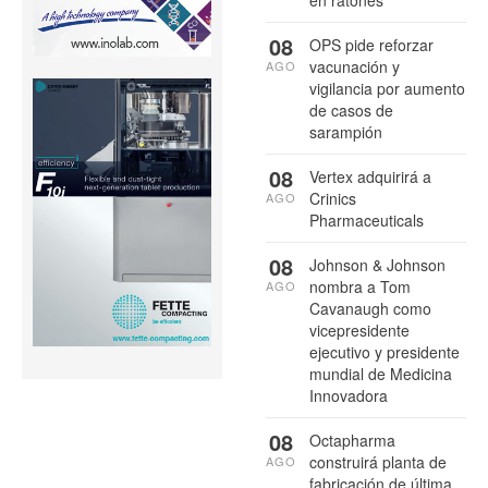
en ratones
08
OPS pide reforzar
vacunación y
AGO
vigilancia por aumento
de casos de
sarampión
08
Vertex adquirirá a
Crinics
AGO
Pharmaceuticals
08
Johnson & Johnson
nombra a Tom
AGO
Cavanaugh como
vicepresidente
ejecutivo y presidente
mundial de Medicina
Innovadora
08
Octapharma
construirá planta de
AGO
fabricación de última