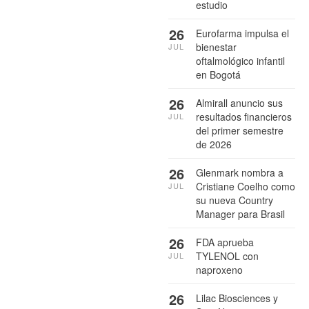
estudio
26
Eurofarma impulsa el
bienestar
JUL
oftalmológico infantil
en Bogotá
26
Almirall anuncio sus
resultados financieros
JUL
del primer semestre
de 2026
26
Glenmark nombra a
Cristiane Coelho como
JUL
su nueva Country
Manager para Brasil
26
FDA aprueba
TYLENOL con
JUL
naproxeno
26
Lilac Biosciences y