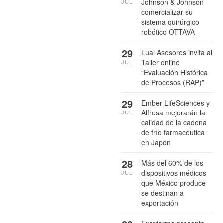
Johnson & Johnson
JUL
comercializar su
sistema quirúrgico
robótico OTTAVA
29
Lual Asesores invita al
Taller online
JUL
“Evaluación Histórica
de Procesos (RAP)”
29
Ember LifeSciences y
Alfresa mejorarán la
JUL
calidad de la cadena
de frío farmacéutica
en Japón
28
Más del 60% de los
dispositivos médicos
JUL
que México produce
se destinan a
exportación