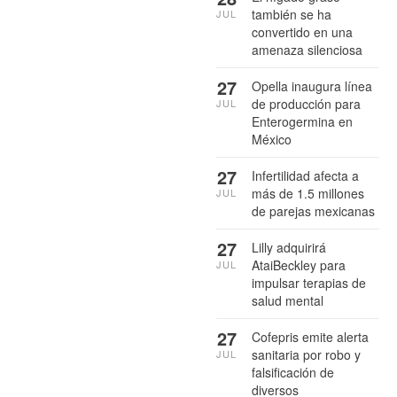
también se ha
JUL
convertido en una
amenaza silenciosa
27
Opella inaugura línea
de producción para
JUL
Enterogermina en
México
27
Infertilidad afecta a
más de 1.5 millones
JUL
de parejas mexicanas
27
Lilly adquirirá
AtaiBeckley para
JUL
impulsar terapias de
salud mental
27
Cofepris emite alerta
sanitaria por robo y
JUL
falsificación de
diversos