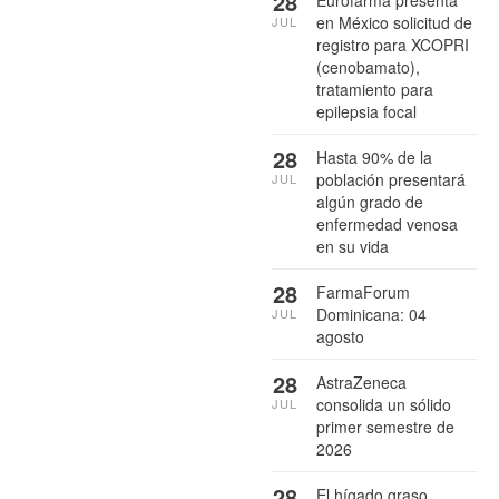
28
Eurofarma presenta
en México solicitud de
JUL
registro para XCOPRI
(cenobamato),
tratamiento para
epilepsia focal
28
Hasta 90% de la
población presentará
JUL
algún grado de
enfermedad venosa
en su vida
28
FarmaForum
Dominicana: 04
JUL
agosto
28
AstraZeneca
consolida un sólido
JUL
primer semestre de
2026
28
El hígado graso