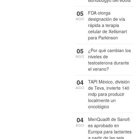
Bundibugyo del ébola
05
FDA otorga
designación de vía
AGO
rápida a terapia
celular de Xellsmart
para Parkinson
05
¿Por qué cambian los
niveles de
AGO
testosterona durante
el verano?
04
TAPI México, división
de Teva, invierte 140
AGO
mdp para producir
localmente un
oncológico
04
MenQuadfi de Sanofi
es aprobado en
AGO
Europa para lactantes
a partir de las seis