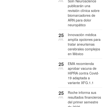
Soin Neuroscience
JUL
publicarán una
revisión clínica sobre
biomarcadores de
ARN para dolor
neuropático
25
Innovación médica
amplía opciones para
JUL
tratar aneurismas
cerebrales complejos
en México
25
EMA recomienda
aprobar vacuna de
JUL
HIPRA contra Covid-
19 adaptada a
variante XFG.1.1
25
Roche informa sus
resultados financieros
JUL
del primer semestre
de 2026