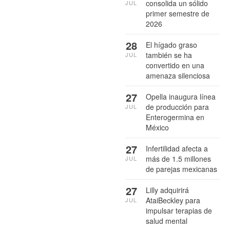
consolida un sólido
JUL
primer semestre de
2026
28
El hígado graso
también se ha
JUL
convertido en una
amenaza silenciosa
27
Opella inaugura línea
de producción para
JUL
Enterogermina en
México
27
Infertilidad afecta a
más de 1.5 millones
JUL
de parejas mexicanas
27
Lilly adquirirá
AtaiBeckley para
JUL
impulsar terapias de
salud mental