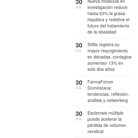
30
Nueva molécula en
investigación reduce
JUL
hasta 63% la grasa
hepática y redefine el
futuro del tratamiento
de la obesidad
30
Sífilis registra su
mayor resurgimiento
JUL
en décadas, contagios
aumentan 13% en
sólo dos años
30
FarmaForum
Dominicana:
JUL
tendencias, reflexión,
análisis y networking
30
Esclerosis múltiple
puede acelerar la
JUL
pérdida de volumen
cerebral