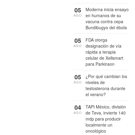
05
Moderna inicia ensayo
en humanos de su
AGO
vacuna contra cepa
Bundibugyo del ébola
05
FDA otorga
designación de vía
AGO
rápida a terapia
celular de Xellsmart
para Parkinson
05
¿Por qué cambian los
niveles de
AGO
testosterona durante
el verano?
04
TAPI México, división
de Teva, invierte 140
AGO
mdp para producir
localmente un
oncológico