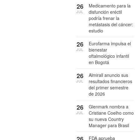
26
Medicamento para la
disfunción eréctil
JUL
podría frenar la
metástasis del cáncer:
estudio
26
Eurofarma impulsa el
bienestar
JUL
oftalmológico infantil
en Bogotá
26
Almirall anuncio sus
resultados financieros
JUL
del primer semestre
de 2026
26
Glenmark nombra a
Cristiane Coelho como
JUL
su nueva Country
Manager para Brasil
26
FDA aprueba