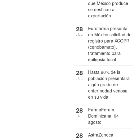
que México produce
se destinan a
exportación
28
Eurofarma presenta
en México solicitud de
JUL
registro para XCOPRI
(cenobamato),
tratamiento para
epilepsia focal
28
Hasta 90% de la
población presentará
JUL
algún grado de
enfermedad venosa
en su vida
28
FarmaForum
Dominicana: 04
JUL
agosto
28
AstraZeneca