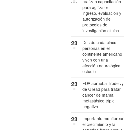
realizan capacitación
JUL
para agilizar el
ingreso, evaluación y
autorización de
protocolos de
investigación clínica
23
Dos de cada cinco
personas en el
JUL
continente americano
viven con una
afección neurológica:
estudio
23
FDA aprueba Trodelvy
de Gilead para tratar
JUL
cáncer de mama
metastásico triple
negativo
23
Importante monitorear
el crecimiento y la
JUL
actividad física para el