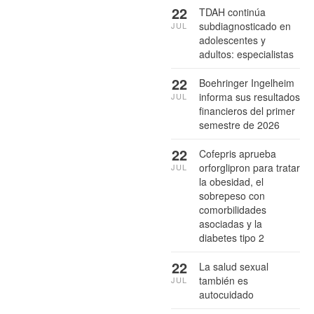
22
TDAH continúa
subdiagnosticado en
JUL
adolescentes y
adultos: especialistas
22
Boehringer Ingelheim
informa sus resultados
JUL
financieros del primer
semestre de 2026
22
Cofepris aprueba
orforglipron para tratar
JUL
la obesidad, el
sobrepeso con
comorbilidades
asociadas y la
diabetes tipo 2
22
La salud sexual
también es
JUL
autocuidado