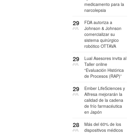
medicamento para la
narcolepsia
29
FDA autoriza a
Johnson & Johnson
JUL
comercializar su
sistema quirúrgico
robótico OTTAVA
29
Lual Asesores invita al
Taller online
JUL
“Evaluación Histórica
de Procesos (RAP)”
29
Ember LifeSciences y
Alfresa mejorarán la
JUL
calidad de la cadena
de frío farmacéutica
en Japón
28
Más del 60% de los
dispositivos médicos
JUL