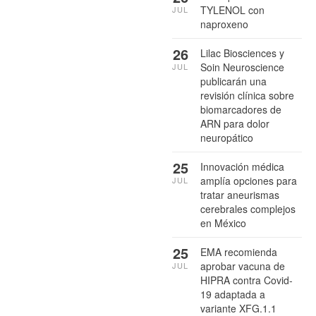
TYLENOL con
JUL
naproxeno
26
Lilac Biosciences y
Soin Neuroscience
JUL
publicarán una
revisión clínica sobre
biomarcadores de
ARN para dolor
neuropático
25
Innovación médica
amplía opciones para
JUL
tratar aneurismas
cerebrales complejos
en México
25
EMA recomienda
aprobar vacuna de
JUL
HIPRA contra Covid-
19 adaptada a
variante XFG.1.1