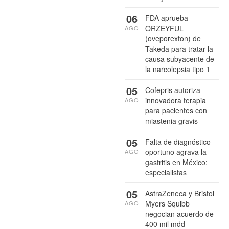
06
FDA aprueba
ORZEYFUL
AGO
(oveporexton) de
Takeda para tratar la
causa subyacente de
la narcolepsia tipo 1
05
Cofepris autoriza
innovadora terapia
AGO
para pacientes con
miastenia gravis
05
Falta de diagnóstico
oportuno agrava la
AGO
gastritis en México:
especialistas
05
AstraZeneca y Bristol
Myers Squibb
AGO
negocian acuerdo de
400 mil mdd