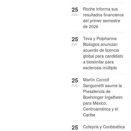
25
Roche informa sus
resultados financieros
JUL
del primer semestre
de 2026
25
Teva y Polpharma
Biologics anuncian
JUL
acuerdo de licencia
global para candidato
a biosimilar para
esclerosis múltiple
25
Martín Corcoll
Sanguinetti asume la
JUL
Presidencia de
Boehringer Ingelheim
para México,
Centroamérica y el
Caribe
25
Cofepris y Conbioética