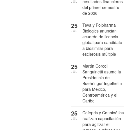
resultados financieros
JUL
del primer semestre
de 2026
25
Teva y Polpharma
Biologics anuncian
JUL
acuerdo de licencia
global para candidato
a biosimilar para
esclerosis múltiple
25
Martín Corcoll
Sanguinetti asume la
JUL
Presidencia de
Boehringer Ingelheim
para México,
Centroamérica y el
Caribe
25
Cofepris y Conbioética
realizan capacitación
JUL
para agilizar el