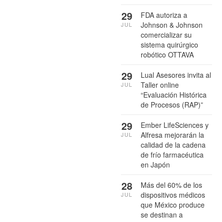
29
FDA autoriza a
Johnson & Johnson
JUL
comercializar su
sistema quirúrgico
robótico OTTAVA
29
Lual Asesores invita al
Taller online
JUL
“Evaluación Histórica
de Procesos (RAP)”
29
Ember LifeSciences y
Alfresa mejorarán la
JUL
calidad de la cadena
de frío farmacéutica
en Japón
28
Más del 60% de los
dispositivos médicos
JUL
que México produce
se destinan a