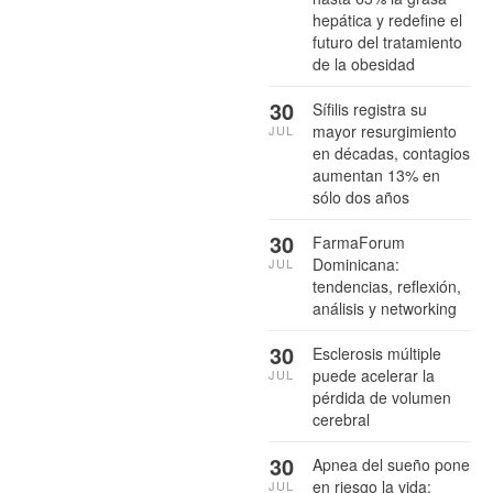
hepática y redefine el
futuro del tratamiento
de la obesidad
30
Sífilis registra su
mayor resurgimiento
JUL
en décadas, contagios
aumentan 13% en
sólo dos años
30
FarmaForum
Dominicana:
JUL
tendencias, reflexión,
análisis y networking
30
Esclerosis múltiple
puede acelerar la
JUL
pérdida de volumen
cerebral
30
Apnea del sueño pone
en riesgo la vida:
JUL