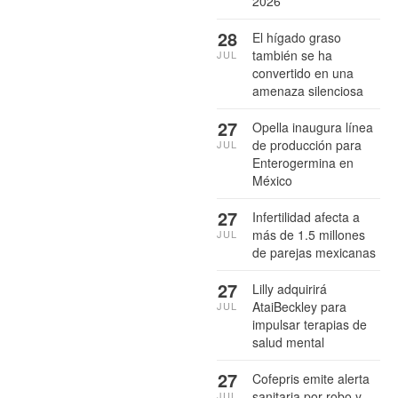
2026
28
El hígado graso
también se ha
JUL
convertido en una
amenaza silenciosa
27
Opella inaugura línea
de producción para
JUL
Enterogermina en
México
27
Infertilidad afecta a
más de 1.5 millones
JUL
de parejas mexicanas
27
Lilly adquirirá
AtaiBeckley para
JUL
impulsar terapias de
salud mental
27
Cofepris emite alerta
sanitaria por robo y
JUL