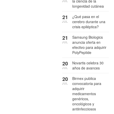
la ciencia de la
JUL
longevidad cutánea
21
¿Qué pasa en el
cerebro durante una
JUL
crisis epiléptica?
21
Samsung Biologics
anuncia oferta en
JUL
efectivo para adquirir
PolyPeptide
20
Novartis celebra 30
años de avances
JUL
20
Birmex publica
convocatoria para
JUL
adquirir
medicamentos
genéricos,
oncológicos y
antiinfecciosos