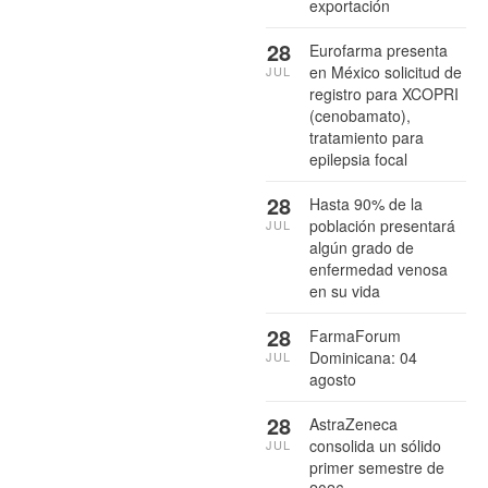
exportación
28
Eurofarma presenta
en México solicitud de
JUL
registro para XCOPRI
(cenobamato),
tratamiento para
epilepsia focal
28
Hasta 90% de la
población presentará
JUL
algún grado de
enfermedad venosa
en su vida
28
FarmaForum
Dominicana: 04
JUL
agosto
28
AstraZeneca
consolida un sólido
JUL
primer semestre de