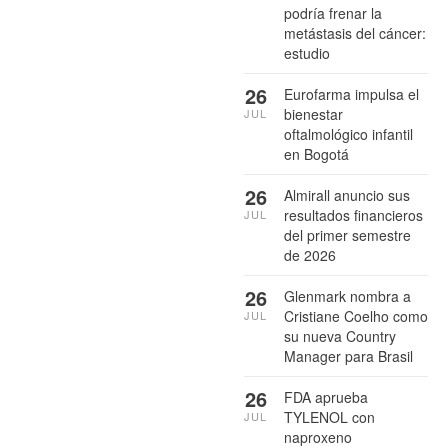
podría frenar la
metástasis del cáncer:
estudio
26
Eurofarma impulsa el
bienestar
JUL
oftalmológico infantil
en Bogotá
26
Almirall anuncio sus
resultados financieros
JUL
del primer semestre
de 2026
26
Glenmark nombra a
Cristiane Coelho como
JUL
su nueva Country
Manager para Brasil
26
FDA aprueba
TYLENOL con
JUL
naproxeno