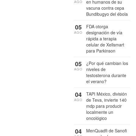
en humanos de su
AGO
vacuna contra cepa
Bundibugyo del ébola
05
FDA otorga
designación de vía
AGO
rápida a terapia
celular de Xellsmart
para Parkinson
05
¿Por qué cambian los
niveles de
AGO
testosterona durante
el verano?
04
TAPI México, división
de Teva, invierte 140
AGO
mdp para producir
localmente un
oncológico
04
MenQuadfi de Sanofi