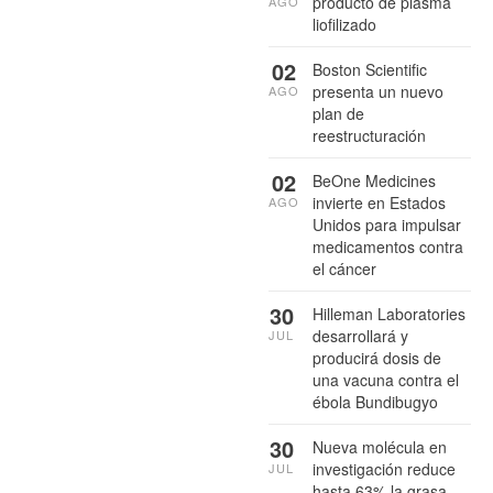
producto de plasma
AGO
liofilizado
02
Boston Scientific
presenta un nuevo
AGO
plan de
reestructuración
02
BeOne Medicines
invierte en Estados
AGO
Unidos para impulsar
medicamentos contra
el cáncer
30
Hilleman Laboratories
desarrollará y
JUL
producirá dosis de
una vacuna contra el
ébola Bundibugyo
30
Nueva molécula en
investigación reduce
JUL
hasta 63% la grasa