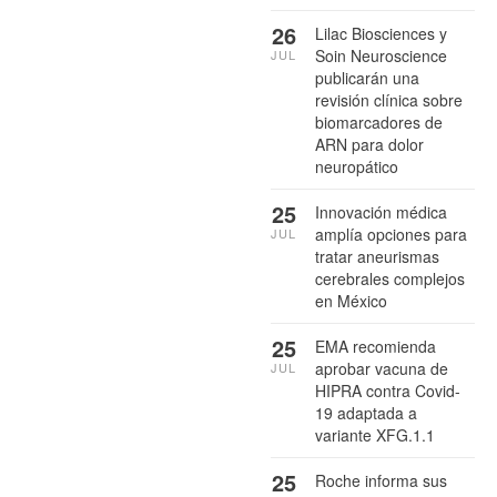
26
Lilac Biosciences y
Soin Neuroscience
JUL
publicarán una
revisión clínica sobre
biomarcadores de
ARN para dolor
neuropático
25
Innovación médica
amplía opciones para
JUL
tratar aneurismas
cerebrales complejos
en México
25
EMA recomienda
aprobar vacuna de
JUL
HIPRA contra Covid-
19 adaptada a
variante XFG.1.1
25
Roche informa sus