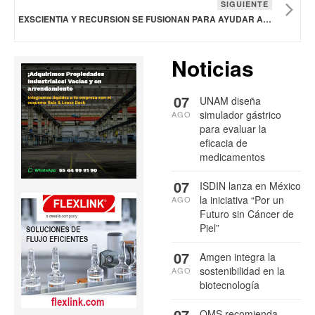
SIGUIENTE
EXSCIENTIA Y RECURSION SE FUSIONAN PARA AYUDAR A DESARROLLAR NUEVOS FÁRMACOS
Noticias
07
UNAM diseña
simulador gástrico
AGO
para evaluar la
eficacia de
medicamentos
07
ISDIN lanza en México
la iniciativa “Por un
AGO
Futuro sin Cáncer de
Piel”
07
Amgen integra la
sostenibilidad en la
AGO
biotecnología
07
OMS recomienda