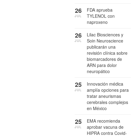
26
FDA aprueba
TYLENOL con
JUL
naproxeno
26
Lilac Biosciences y
Soin Neuroscience
JUL
publicarán una
revisión clínica sobre
biomarcadores de
ARN para dolor
neuropático
25
Innovación médica
amplía opciones para
JUL
tratar aneurismas
cerebrales complejos
en México
25
EMA recomienda
aprobar vacuna de
JUL
HIPRA contra Covid-