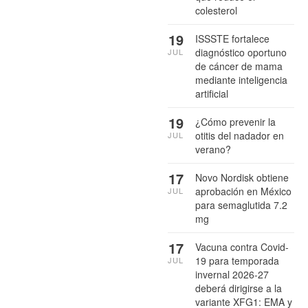
colesterol
19
ISSSTE fortalece
diagnóstico oportuno
JUL
de cáncer de mama
mediante inteligencia
artificial
19
¿Cómo prevenir la
otitis del nadador en
JUL
verano?
17
Novo Nordisk obtiene
aprobación en México
JUL
para semaglutida 7.2
mg
17
Vacuna contra Covid-
19 para temporada
JUL
invernal 2026-27
deberá dirigirse a la
variante XFG1: EMA y