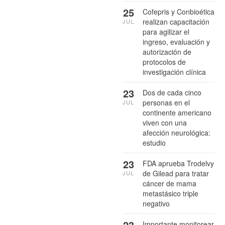
25
Cofepris y Conbioética
realizan capacitación
JUL
para agilizar el
ingreso, evaluación y
autorización de
protocolos de
investigación clínica
23
Dos de cada cinco
personas en el
JUL
continente americano
viven con una
afección neurológica:
estudio
23
FDA aprueba Trodelvy
de Gilead para tratar
JUL
cáncer de mama
metastásico triple
negativo
23
Importante monitorear