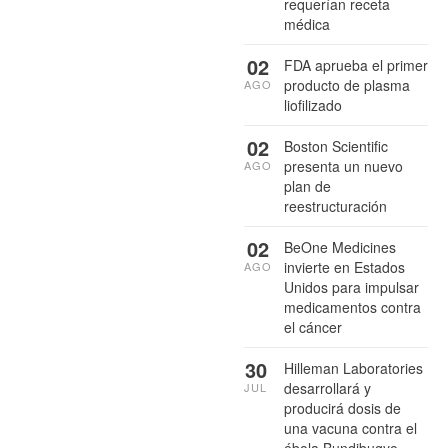
requerían receta
médica
02
FDA aprueba el primer
producto de plasma
AGO
liofilizado
02
Boston Scientific
presenta un nuevo
AGO
plan de
reestructuración
02
BeOne Medicines
invierte en Estados
AGO
Unidos para impulsar
medicamentos contra
el cáncer
30
Hilleman Laboratories
desarrollará y
JUL
producirá dosis de
una vacuna contra el
ébola Bundibugyo