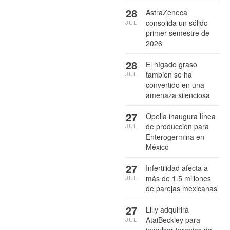
28
AstraZeneca
consolida un sólido
JUL
primer semestre de
2026
28
El hígado graso
también se ha
JUL
convertido en una
amenaza silenciosa
27
Opella inaugura línea
de producción para
JUL
Enterogermina en
México
27
Infertilidad afecta a
más de 1.5 millones
JUL
de parejas mexicanas
27
Lilly adquirirá
AtaiBeckley para
JUL
impulsar terapias de