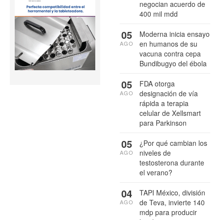
negocian acuerdo de
400 mil mdd
05
Moderna inicia ensayo
en humanos de su
AGO
vacuna contra cepa
Bundibugyo del ébola
05
FDA otorga
designación de vía
AGO
rápida a terapia
celular de Xellsmart
para Parkinson
05
¿Por qué cambian los
niveles de
AGO
testosterona durante
el verano?
04
TAPI México, división
de Teva, invierte 140
AGO
mdp para producir