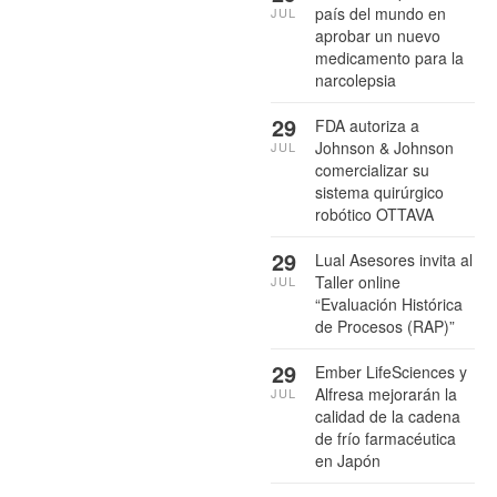
país del mundo en
JUL
aprobar un nuevo
medicamento para la
narcolepsia
29
FDA autoriza a
Johnson & Johnson
JUL
comercializar su
sistema quirúrgico
robótico OTTAVA
29
Lual Asesores invita al
Taller online
JUL
“Evaluación Histórica
de Procesos (RAP)”
29
Ember LifeSciences y
Alfresa mejorarán la
JUL
calidad de la cadena
de frío farmacéutica
en Japón