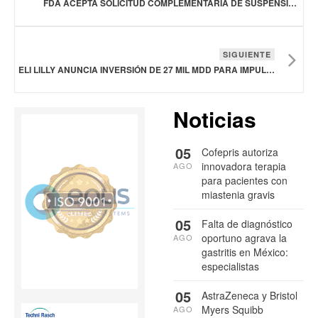
FDA ACEPTA SOLICITUD COMPLEMENTARIA DE SUSPENSIÓN INYECTABLE DE LIBERACIÓN PROLONGADA DE TEVA Y MEDINCELL PARA TRASTORNO BIPOLAR I
SIGUIENTE
ELI LILLY ANUNCIA INVERSIÓN DE 27 MIL MDD PARA IMPULSAR SU PRODUCCIÓN DE MEDICAMENTOS EN ESTADOS UNIDOS
Noticias
05
Cofepris autoriza
innovadora terapia
AGO
para pacientes con
miastenia gravis
05
Falta de diagnóstico
oportuno agrava la
AGO
gastritis en México:
especialistas
05
AstraZeneca y Bristol
Myers Squibb
AGO