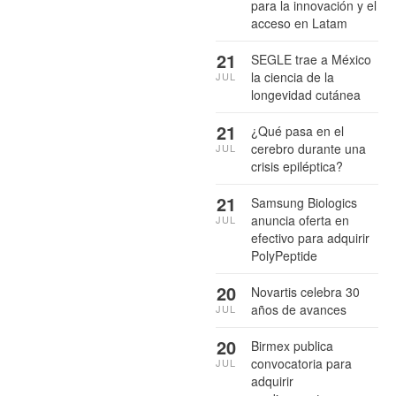
para la innovación y el
acceso en Latam
21
SEGLE trae a México
la ciencia de la
JUL
longevidad cutánea
21
¿Qué pasa en el
cerebro durante una
JUL
crisis epiléptica?
21
Samsung Biologics
anuncia oferta en
JUL
efectivo para adquirir
PolyPeptide
20
Novartis celebra 30
años de avances
JUL
20
Birmex publica
convocatoria para
JUL
adquirir