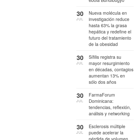
30
Nueva molécula en
investigación reduce
JUL
hasta 63% la grasa
hepática y redefine el
futuro del tratamiento
de la obesidad
30
Sífilis registra su
mayor resurgimiento
JUL
en décadas, contagios
aumentan 13% en
sólo dos años
30
FarmaForum
Dominicana:
JUL
tendencias, reflexión,
análisis y networking
30
Esclerosis múltiple
puede acelerar la
JUL
pérdida de volumen