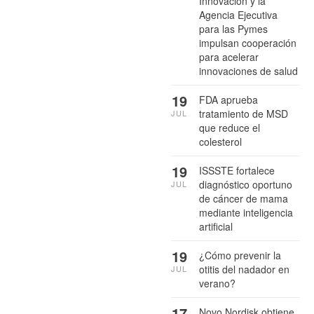
Innovación y la
Agencia Ejecutiva
para las Pymes
impulsan cooperación
para acelerar
innovaciones de salud
19
FDA aprueba
tratamiento de MSD
JUL
que reduce el
colesterol
19
ISSSTE fortalece
diagnóstico oportuno
JUL
de cáncer de mama
mediante inteligencia
artificial
19
¿Cómo prevenir la
otitis del nadador en
JUL
verano?
17
Novo Nordisk obtiene