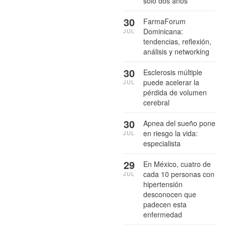
sólo dos años
30
FarmaForum
Dominicana:
JUL
tendencias, reflexión,
análisis y networking
30
Esclerosis múltiple
puede acelerar la
JUL
pérdida de volumen
cerebral
30
Apnea del sueño pone
en riesgo la vida:
JUL
especialista
29
En México, cuatro de
cada 10 personas con
JUL
hipertensión
desconocen que
padecen esta
enfermedad