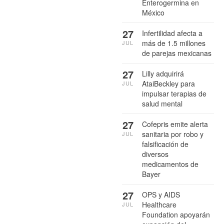
Enterogermina en
México
27
Infertilidad afecta a
más de 1.5 millones
JUL
de parejas mexicanas
27
Lilly adquirirá
AtaiBeckley para
JUL
impulsar terapias de
salud mental
27
Cofepris emite alerta
sanitaria por robo y
JUL
falsificación de
diversos
medicamentos de
Bayer
27
OPS y AIDS
Healthcare
JUL
Foundation apoyarán