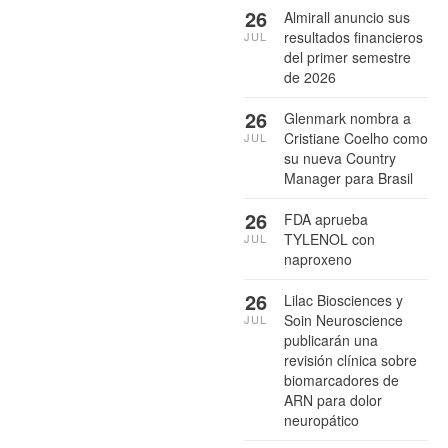
26
Almirall anuncio sus
resultados financieros
JUL
del primer semestre
de 2026
26
Glenmark nombra a
Cristiane Coelho como
JUL
su nueva Country
Manager para Brasil
26
FDA aprueba
TYLENOL con
JUL
naproxeno
26
Lilac Biosciences y
Soin Neuroscience
JUL
publicarán una
revisión clínica sobre
biomarcadores de
ARN para dolor
neuropático