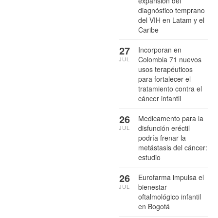
expansión del
diagnóstico temprano
del VIH en Latam y el
Caribe
27
Incorporan en
Colombia 71 nuevos
JUL
usos terapéuticos
para fortalecer el
tratamiento contra el
cáncer infantil
26
Medicamento para la
disfunción eréctil
JUL
podría frenar la
metástasis del cáncer:
estudio
26
Eurofarma impulsa el
bienestar
JUL
oftalmológico infantil
en Bogotá