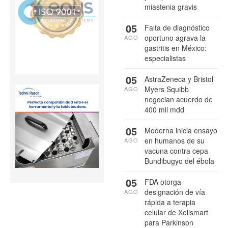
miastenia gravis
05
Falta de diagnóstico
oportuno agrava la
AGO
gastritis en México:
especialistas
05
AstraZeneca y Bristol
Myers Squibb
AGO
negocian acuerdo de
400 mil mdd
05
Moderna inicia ensayo
en humanos de su
AGO
vacuna contra cepa
Bundibugyo del ébola
05
FDA otorga
designación de vía
AGO
rápida a terapia
celular de Xellsmart
para Parkinson