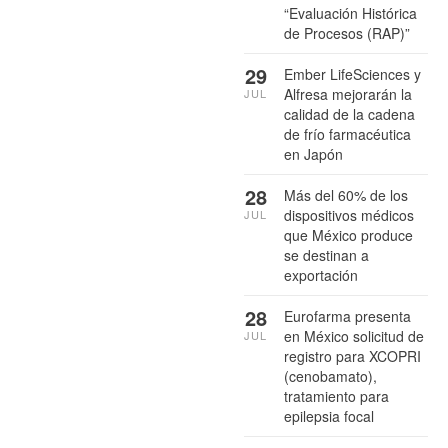
“Evaluación Histórica
de Procesos (RAP)”
29
Ember LifeSciences y
Alfresa mejorarán la
JUL
calidad de la cadena
de frío farmacéutica
en Japón
28
Más del 60% de los
dispositivos médicos
JUL
que México produce
se destinan a
exportación
28
Eurofarma presenta
en México solicitud de
JUL
registro para XCOPRI
(cenobamato),
tratamiento para
epilepsia focal