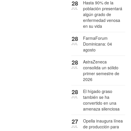
28
Hasta 90% de la
población presentará
JUL
algún grado de
enfermedad venosa
en su vida
28
FarmaForum
Dominicana: 04
JUL
agosto
28
AstraZeneca
consolida un sólido
JUL
primer semestre de
2026
28
El hígado graso
también se ha
JUL
convertido en una
amenaza silenciosa
27
Opella inaugura línea
de producción para
JUL