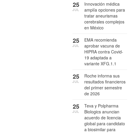
25
Innovación médica
amplía opciones para
JUL
tratar aneurismas
cerebrales complejos
en México
25
EMA recomienda
aprobar vacuna de
JUL
HIPRA contra Covid-
19 adaptada a
variante XFG.1.1
25
Roche informa sus
resultados financieros
JUL
del primer semestre
de 2026
25
Teva y Polpharma
Biologics anuncian
JUL
acuerdo de licencia
global para candidato
a biosimilar para