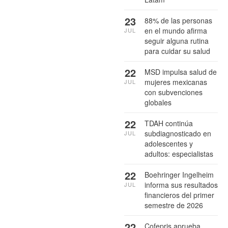
23
88% de las personas
en el mundo afirma
JUL
seguir alguna rutina
para cuidar su salud
22
MSD impulsa salud de
mujeres mexicanas
JUL
con subvenciones
globales
22
TDAH continúa
subdiagnosticado en
JUL
adolescentes y
adultos: especialistas
22
Boehringer Ingelheim
informa sus resultados
JUL
financieros del primer
semestre de 2026
22
Cofepris aprueba