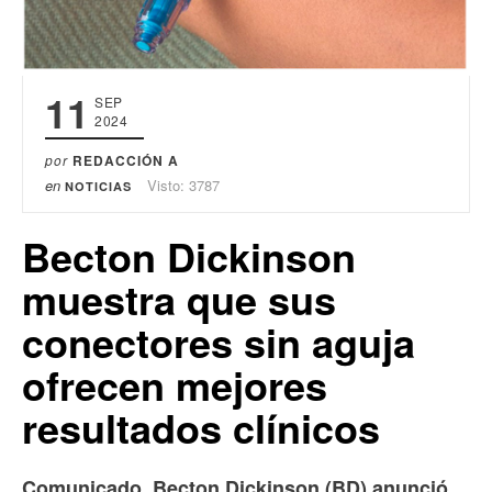
11
SEP
2024
por
REDACCIÓN A
en
Visto: 3787
NOTICIAS
Becton Dickinson
muestra que sus
conectores sin aguja
ofrecen mejores
resultados clínicos
Comunicado. Becton Dickinson (BD) anunció