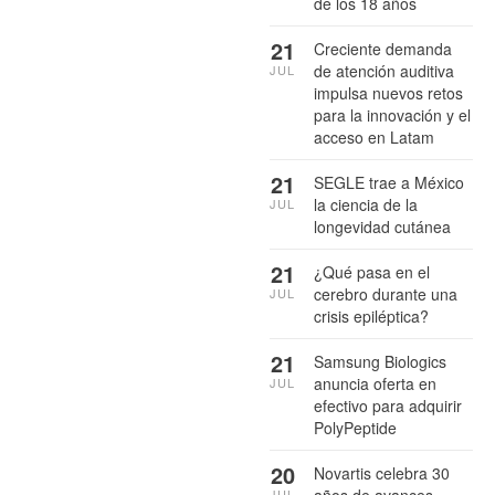
de los 18 años
21
Creciente demanda
de atención auditiva
JUL
impulsa nuevos retos
para la innovación y el
acceso en Latam
21
SEGLE trae a México
la ciencia de la
JUL
longevidad cutánea
21
¿Qué pasa en el
cerebro durante una
JUL
crisis epiléptica?
21
Samsung Biologics
anuncia oferta en
JUL
efectivo para adquirir
PolyPeptide
20
Novartis celebra 30
JUL