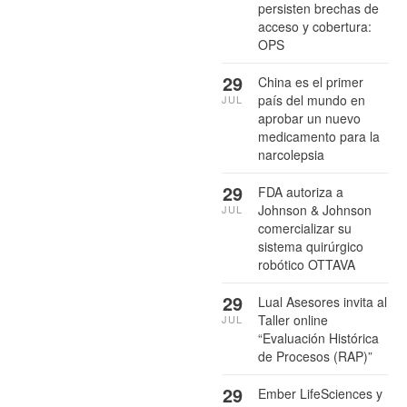
persisten brechas de
acceso y cobertura:
OPS
29
China es el primer
país del mundo en
JUL
aprobar un nuevo
medicamento para la
narcolepsia
29
FDA autoriza a
Johnson & Johnson
JUL
comercializar su
sistema quirúrgico
robótico OTTAVA
29
Lual Asesores invita al
Taller online
JUL
“Evaluación Histórica
de Procesos (RAP)”
29
Ember LifeSciences y