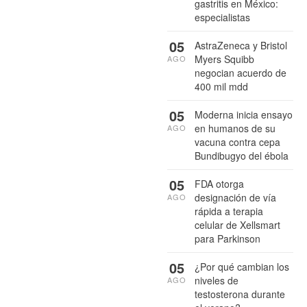
gastritis en México:
especialistas
05
AstraZeneca y Bristol
Myers Squibb
AGO
negocian acuerdo de
400 mil mdd
05
Moderna inicia ensayo
en humanos de su
AGO
vacuna contra cepa
Bundibugyo del ébola
05
FDA otorga
designación de vía
AGO
rápida a terapia
celular de Xellsmart
para Parkinson
05
¿Por qué cambian los
niveles de
AGO
testosterona durante