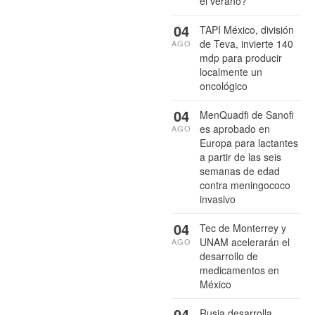
el verano?
04
TAPI México, división
de Teva, invierte 140
AGO
mdp para producir
localmente un
oncológico
04
MenQuadfi de Sanofi
es aprobado en
AGO
Europa para lactantes
a partir de las seis
semanas de edad
contra meningococo
invasivo
04
Tec de Monterrey y
UNAM acelerarán el
AGO
desarrollo de
medicamentos en
México
04
Rusia desarrolla