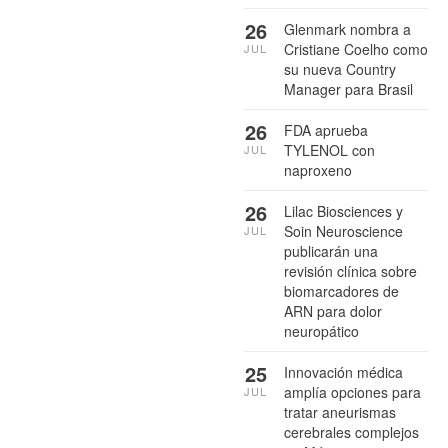
26
Glenmark nombra a
Cristiane Coelho como
JUL
su nueva Country
Manager para Brasil
26
FDA aprueba
TYLENOL con
JUL
naproxeno
26
Lilac Biosciences y
Soin Neuroscience
JUL
publicarán una
revisión clínica sobre
biomarcadores de
ARN para dolor
neuropático
25
Innovación médica
amplía opciones para
JUL
tratar aneurismas
cerebrales complejos