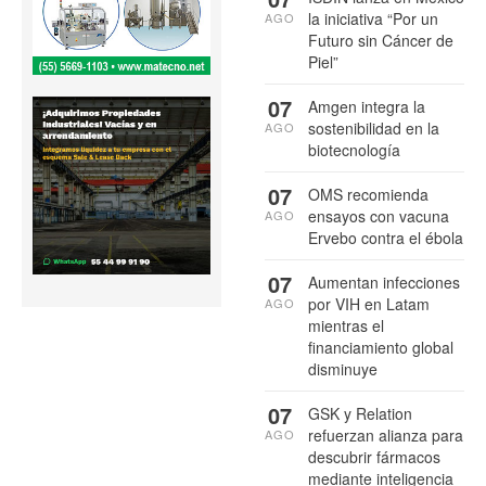
la iniciativa “Por un
AGO
Futuro sin Cáncer de
Piel”
07
Amgen integra la
sostenibilidad en la
AGO
biotecnología
07
OMS recomienda
ensayos con vacuna
AGO
Ervebo contra el ébola
07
Aumentan infecciones
por VIH en Latam
AGO
mientras el
financiamiento global
disminuye
07
GSK y Relation
refuerzan alianza para
AGO
descubrir fármacos
mediante inteligencia