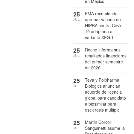
en México
25
EMA recomienda
aprobar vacuna de
JUL
HIPRA contra Covid-
19 adaptada a
variante XFG.1.1
25
Roche informa sus
resultados financieros
JUL
del primer semestre
de 2026
25
Teva y Polpharma
Biologics anuncian
JUL
acuerdo de licencia
global para candidato
a biosimilar para
esclerosis múltiple
25
Martín Corcoll
Sanguinetti asume la
JUL