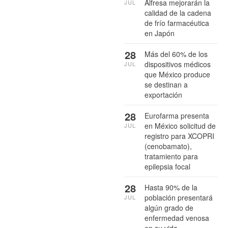
Alfresa mejorarán la
JUL
calidad de la cadena
de frío farmacéutica
en Japón
28
Más del 60% de los
dispositivos médicos
JUL
que México produce
se destinan a
exportación
28
Eurofarma presenta
en México solicitud de
JUL
registro para XCOPRI
(cenobamato),
tratamiento para
epilepsia focal
28
Hasta 90% de la
población presentará
JUL
algún grado de
enfermedad venosa