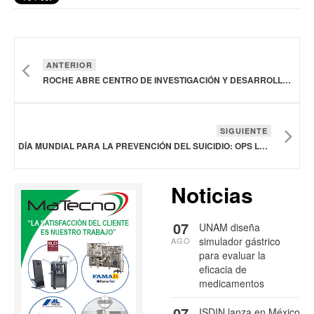
ANTERIOR
ROCHE ABRE CENTRO DE INVESTIGACIÓN Y DESARROLLO FARMACÉUTICO EN BASILEA PARA ACELERAR LA INNOVACIÓN CIENTÍFICA
SIGUIENTE
DÍA MUNDIAL PARA LA PREVENCIÓN DEL SUICIDIO: OPS LLAMA A CAMBIAR NARRATIVA ESTIGMATIZANTE Y FOMENTAR EL APOYO
Noticias
07
UNAM diseña
simulador gástrico
AGO
para evaluar la
eficacia de
medicamentos
07
ISDIN lanza en México