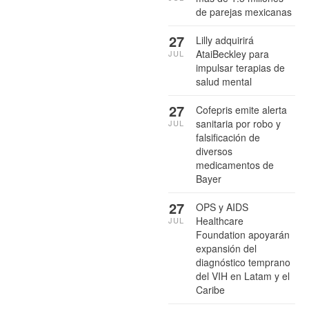
de parejas mexicanas
27
Lilly adquirirá
AtaiBeckley para
JUL
impulsar terapias de
salud mental
27
Cofepris emite alerta
sanitaria por robo y
JUL
falsificación de
diversos
medicamentos de
Bayer
27
OPS y AIDS
Healthcare
JUL
Foundation apoyarán
expansión del
diagnóstico temprano
del VIH en Latam y el
Caribe