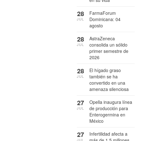
en su vida
28
FarmaForum
Dominicana: 04
JUL
agosto
28
AstraZeneca
consolida un sólido
JUL
primer semestre de
2026
28
El hígado graso
también se ha
JUL
convertido en una
amenaza silenciosa
27
Opella inaugura línea
de producción para
JUL
Enterogermina en
México
27
Infertilidad afecta a
más de 1.5 millones
JUL