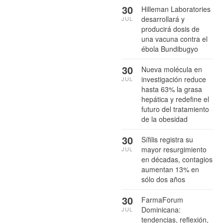
30
Hilleman Laboratories
desarrollará y
JUL
producirá dosis de
una vacuna contra el
ébola Bundibugyo
30
Nueva molécula en
investigación reduce
JUL
hasta 63% la grasa
hepática y redefine el
futuro del tratamiento
de la obesidad
30
Sífilis registra su
mayor resurgimiento
JUL
en décadas, contagios
aumentan 13% en
sólo dos años
30
FarmaForum
Dominicana:
JUL
tendencias, reflexión,