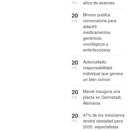
años de avances
JUL
20
Birmex publica
convocatoria para
JUL
adquirir
medicamentos
genéricos,
oncológicos y
antiinfecciosos
20
Autocuidado,
responsabilidad
JUL
individual que genera
un bien común
20
Merck inaugura una
planta en Darmstadt,
JUL
Alemania
20
47% de los mexicanos
tendrá obesidad para
JUL
2035: especialistas