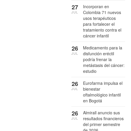
27
Incorporan en
Colombia 71 nuevos
JUL
usos terapéuticos
para fortalecer el
tratamiento contra el
cáncer infantil
26
Medicamento para la
disfunción eréctil
JUL
podría frenar la
metástasis del cáncer:
estudio
26
Eurofarma impulsa el
bienestar
JUL
oftalmológico infantil
en Bogotá
26
Almirall anuncio sus
resultados financieros
JUL
del primer semestre
de 2026