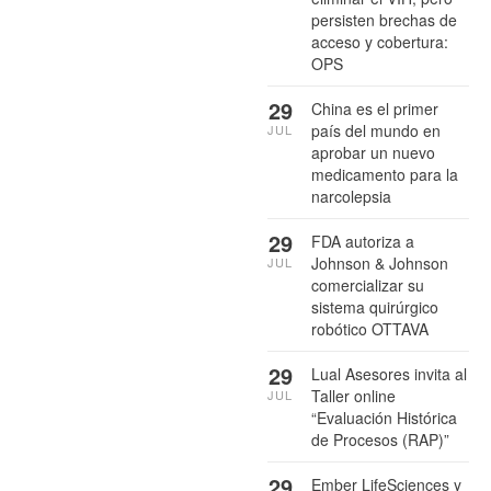
persisten brechas de
acceso y cobertura:
OPS
29
China es el primer
país del mundo en
JUL
aprobar un nuevo
medicamento para la
narcolepsia
29
FDA autoriza a
Johnson & Johnson
JUL
comercializar su
sistema quirúrgico
robótico OTTAVA
29
Lual Asesores invita al
Taller online
JUL
“Evaluación Histórica
de Procesos (RAP)”
29
Ember LifeSciences y