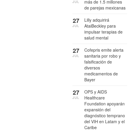
más de 1.5 millones
JUL
de parejas mexicanas
27
Lilly adquirirá
AtaiBeckley para
JUL
impulsar terapias de
salud mental
27
Cofepris emite alerta
sanitaria por robo y
JUL
falsificación de
diversos
medicamentos de
Bayer
27
OPS y AIDS
Healthcare
JUL
Foundation apoyarán
expansión del
diagnóstico temprano
del VIH en Latam y el
Caribe