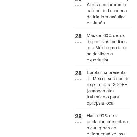
Alfresa mejorarán la
JUL
calidad de la cadena
de frío farmacéutica
en Japón
28
Más del 60% de los
dispositivos médicos
JUL
que México produce
se destinan a
exportación
28
Eurofarma presenta
en México solicitud de
JUL
registro para XCOPRI
(cenobamato),
tratamiento para
epilepsia focal
28
Hasta 90% de la
población presentará
JUL
algún grado de
enfermedad venosa