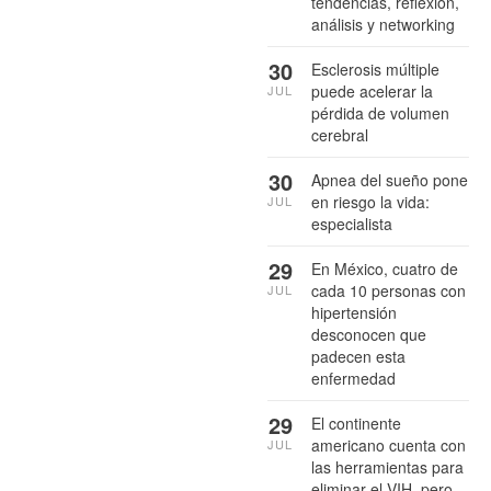
tendencias, reflexión,
análisis y networking
30
Esclerosis múltiple
puede acelerar la
JUL
pérdida de volumen
cerebral
30
Apnea del sueño pone
en riesgo la vida:
JUL
especialista
29
En México, cuatro de
cada 10 personas con
JUL
hipertensión
desconocen que
padecen esta
enfermedad
29
El continente
americano cuenta con
JUL
las herramientas para
eliminar el VIH, pero