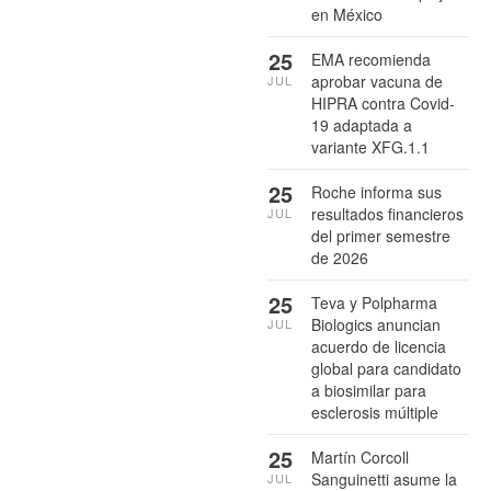
en México
25
EMA recomienda
aprobar vacuna de
JUL
HIPRA contra Covid-
19 adaptada a
variante XFG.1.1
25
Roche informa sus
resultados financieros
JUL
del primer semestre
de 2026
25
Teva y Polpharma
Biologics anuncian
JUL
acuerdo de licencia
global para candidato
a biosimilar para
esclerosis múltiple
25
Martín Corcoll
Sanguinetti asume la
JUL