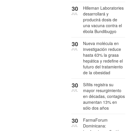
30
Hilleman Laboratories
desarrollará y
JUL
producirá dosis de
una vacuna contra el
ébola Bundibugyo
30
Nueva molécula en
investigación reduce
JUL
hasta 63% la grasa
hepática y redefine el
futuro del tratamiento
de la obesidad
30
Sífilis registra su
mayor resurgimiento
JUL
en décadas, contagios
aumentan 13% en
sólo dos años
30
FarmaForum
Dominicana:
JUL