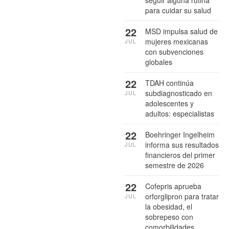
seguir alguna rutina
para cuidar su salud
22
MSD impulsa salud de
mujeres mexicanas
JUL
con subvenciones
globales
22
TDAH continúa
subdiagnosticado en
JUL
adolescentes y
adultos: especialistas
22
Boehringer Ingelheim
informa sus resultados
JUL
financieros del primer
semestre de 2026
22
Cofepris aprueba
orforglipron para tratar
JUL
la obesidad, el
sobrepeso con
comorbilidades