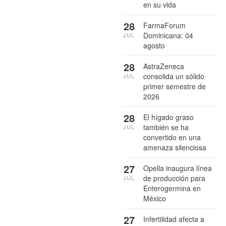
en su vida
28
FarmaForum
Dominicana: 04
JUL
agosto
28
AstraZeneca
consolida un sólido
JUL
primer semestre de
2026
28
El hígado graso
también se ha
JUL
convertido en una
amenaza silenciosa
27
Opella inaugura línea
de producción para
JUL
Enterogermina en
México
27
Infertilidad afecta a