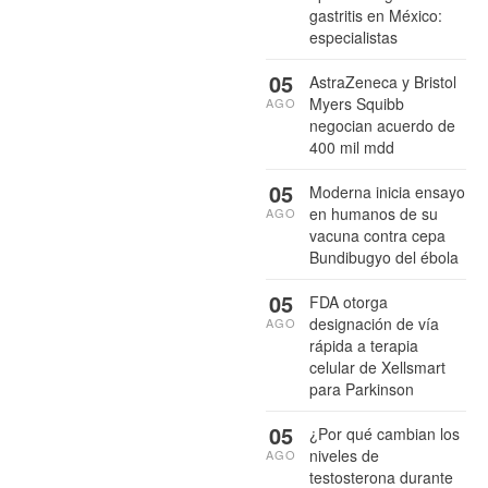
gastritis en México:
especialistas
05
AstraZeneca y Bristol
Myers Squibb
AGO
negocian acuerdo de
400 mil mdd
05
Moderna inicia ensayo
en humanos de su
AGO
vacuna contra cepa
Bundibugyo del ébola
05
FDA otorga
designación de vía
AGO
rápida a terapia
celular de Xellsmart
para Parkinson
05
¿Por qué cambian los
niveles de
AGO
testosterona durante