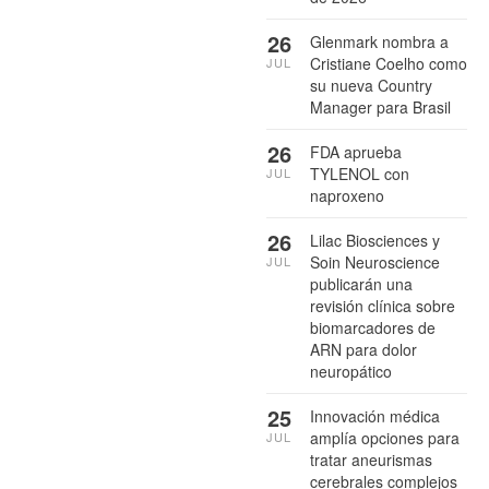
26
Glenmark nombra a
Cristiane Coelho como
JUL
su nueva Country
Manager para Brasil
26
FDA aprueba
TYLENOL con
JUL
naproxeno
26
Lilac Biosciences y
Soin Neuroscience
JUL
publicarán una
revisión clínica sobre
biomarcadores de
ARN para dolor
neuropático
25
Innovación médica
amplía opciones para
JUL
tratar aneurismas
cerebrales complejos