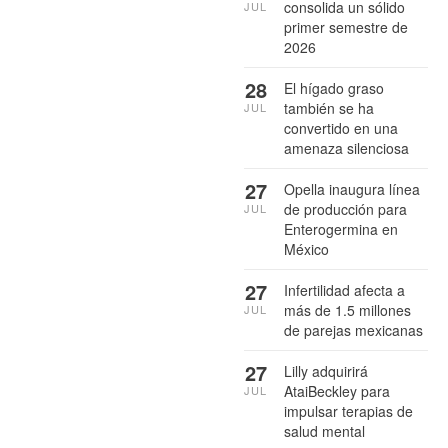
consolida un sólido
JUL
primer semestre de
2026
28
El hígado graso
también se ha
JUL
convertido en una
amenaza silenciosa
27
Opella inaugura línea
de producción para
JUL
Enterogermina en
México
27
Infertilidad afecta a
más de 1.5 millones
JUL
de parejas mexicanas
27
Lilly adquirirá
AtaiBeckley para
JUL
impulsar terapias de
salud mental