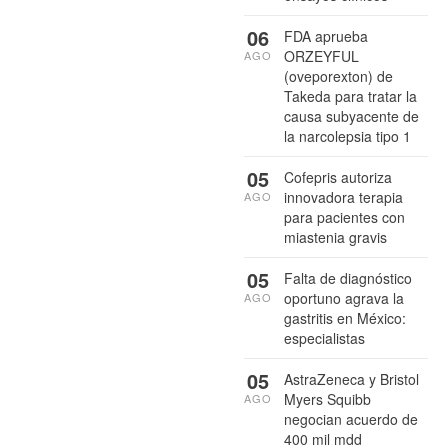
06
FDA aprueba
ORZEYFUL
AGO
(oveporexton) de
Takeda para tratar la
causa subyacente de
la narcolepsia tipo 1
05
Cofepris autoriza
innovadora terapia
AGO
para pacientes con
miastenia gravis
05
Falta de diagnóstico
oportuno agrava la
AGO
gastritis en México:
especialistas
05
AstraZeneca y Bristol
Myers Squibb
AGO
negocian acuerdo de
400 mil mdd