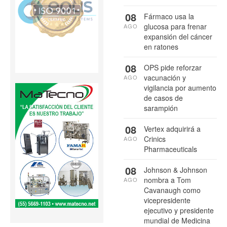
08
Fármaco usa la
glucosa para frenar
AGO
expansión del cáncer
en ratones
08
OPS pide reforzar
vacunación y
AGO
vigilancia por aumento
de casos de
sarampión
08
Vertex adquirirá a
Crinics
AGO
Pharmaceuticals
08
Johnson & Johnson
nombra a Tom
AGO
Cavanaugh como
vicepresidente
ejecutivo y presidente
mundial de Medicina