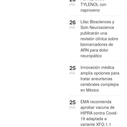
TYLENOL con
JUL
naproxeno
26
Lilac Biosciences y
Soin Neuroscience
JUL
publicarán una
revisión clínica sobre
biomarcadores de
ARN para dolor
neuropático
25
Innovación médica
amplía opciones para
JUL
tratar aneurismas
cerebrales complejos
en México
25
EMA recomienda
aprobar vacuna de
JUL
HIPRA contra Covid-
19 adaptada a
variante XFG.1.1