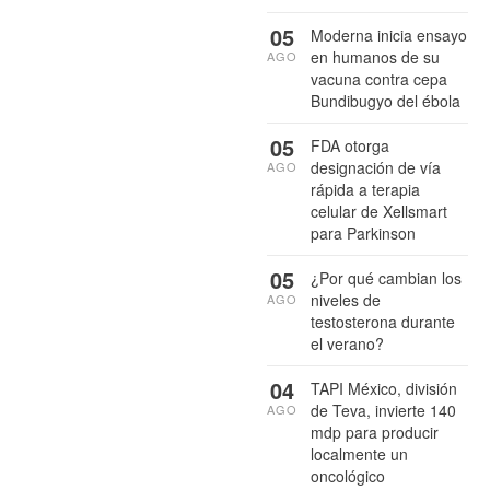
05
Moderna inicia ensayo
en humanos de su
AGO
vacuna contra cepa
Bundibugyo del ébola
05
FDA otorga
designación de vía
AGO
rápida a terapia
celular de Xellsmart
para Parkinson
05
¿Por qué cambian los
niveles de
AGO
testosterona durante
el verano?
04
TAPI México, división
de Teva, invierte 140
AGO
mdp para producir
localmente un
oncológico