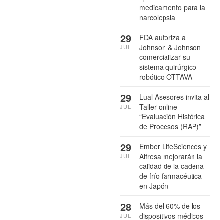
medicamento para la
narcolepsia
29
FDA autoriza a
Johnson & Johnson
JUL
comercializar su
sistema quirúrgico
robótico OTTAVA
29
Lual Asesores invita al
Taller online
JUL
“Evaluación Histórica
de Procesos (RAP)”
29
Ember LifeSciences y
Alfresa mejorarán la
JUL
calidad de la cadena
de frío farmacéutica
en Japón
28
Más del 60% de los
dispositivos médicos
JUL