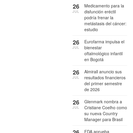
26
Medicamento para la
disfunción eréctil
JUL
podría frenar la
metástasis del cáncer:
estudio
26
Eurofarma impulsa el
bienestar
JUL
oftalmológico infantil
en Bogotá
26
Almirall anuncio sus
resultados financieros
JUL
del primer semestre
de 2026
26
Glenmark nombra a
Cristiane Coelho como
JUL
su nueva Country
Manager para Brasil
26
FDA aprueba