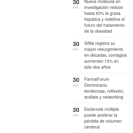
30
Nueva molécula en
investigación reduce
JUL
hasta 63% la grasa
hepática y redefine el
futuro del tratamiento
de la obesidad
30
Sífilis registra su
mayor resurgimiento
JUL
en décadas, contagios
aumentan 13% en
sólo dos años
30
FarmaForum
Dominicana:
JUL
tendencias, reflexión,
análisis y networking
30
Esclerosis múltiple
puede acelerar la
JUL
pérdida de volumen
cerebral