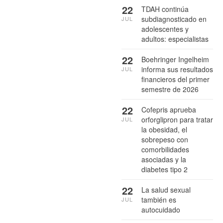
22
TDAH continúa
subdiagnosticado en
JUL
adolescentes y
adultos: especialistas
22
Boehringer Ingelheim
informa sus resultados
JUL
financieros del primer
semestre de 2026
22
Cofepris aprueba
orforglipron para tratar
JUL
la obesidad, el
sobrepeso con
comorbilidades
asociadas y la
diabetes tipo 2
22
La salud sexual
también es
JUL
autocuidado