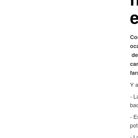
Co
oc
de
car
fa
Y 
- 
ba
- E
pot
- L