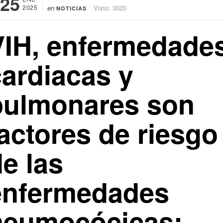
25
2025
en
Visto: 3020
NOTICIAS
VIH, enfermedade
cardiacas y
pulmonares son
actores de riesgo
e las
enfermedades
neumocócicas: