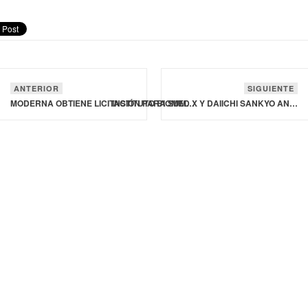
ANTERIOR
SIGUIENTE
MODERNA OBTIENE LICITACIÓN PARA SUMINISTRAR SU VACUNA DE ARNM CONTRA COVID-19 EN LA UNIÓN EUROPEA
INSTITUTO BIOMED X Y DAIICHI SANKYO ANUNCIAN COLABORACIÓN PARA DESARROLLAR TERAPIA CONTRA EL CÁNCER