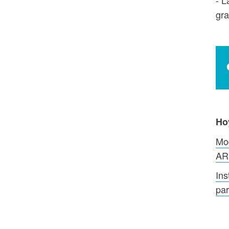
gra
Ho
Mod
AR
Ins
par