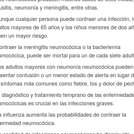
usitis, neumonía y meningitis, entre otras.
unque cualquier persona puede contraer una infección, 
ltos mayores de 65 años y los niños menores de dos a
nen un mayor riesgo.
ontraer la meningitis neumocócica o la bacteriemia
mocócica, puede ser mortal para un de cada siete adult
Los adultos mayores con neumonía neumocócica pueden
sentar confusión o un menor estado de alerta en lugar 
 síntomas más comunes como fiebre, tos y dolor de pec
l diagnóstico y tratamiento temprano de las enfermedad
mocócicas es crucial en las infecciones graves.
a influenza aumenta las probabilidades de contraer la
fermedad neumocócica.
a cantidad de infecciones neumocócicas ha disminuido