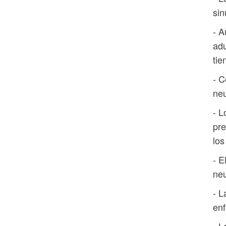
sin
- A
adu
tie
- C
neu
- 
pre
los
- E
neu
- L
en
- L