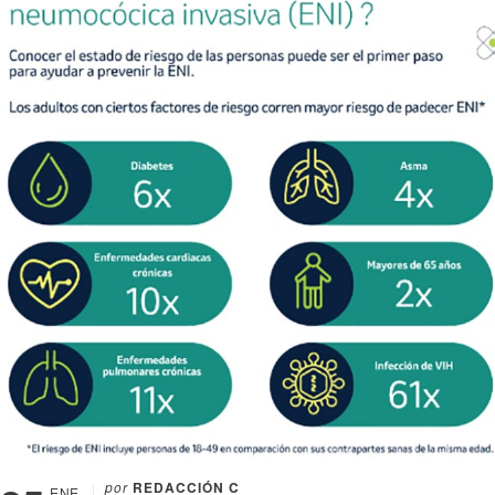
por
REDACCIÓN C
ENE