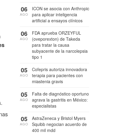
06
ICON se asocia con Anthropic
para aplicar inteligencia
AGO
artificial a ensayos clínicos
06
FDA aprueba ORZEYFUL
n
(oveporexton) de Takeda
AGO
es
para tratar la causa
subyacente de la narcolepsia
tipo 1
05
Cofepris autoriza innovadora
terapia para pacientes con
AGO
miastenia gravis
05
Falta de diagnóstico oportuno
agrava la gastritis en México:
AGO
.
especialistas
unas
05
AstraZeneca y Bristol Myers
Squibb negocian acuerdo de
AGO
400 mil mdd