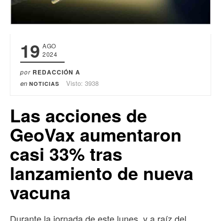
19
AGO
2024
por
REDACCIÓN A
en
Visto: 3938
NOTICIAS
Las acciones de
GeoVax aumentaron
casi 33% tras
lanzamiento de nueva
vacuna
Durante la jornada de este lunes, y a raíz del