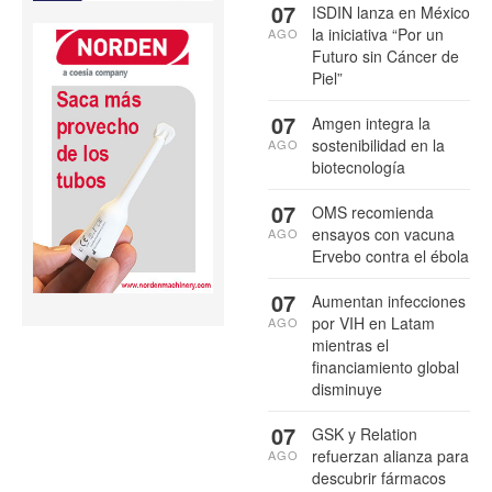
07
ISDIN lanza en México
la iniciativa “Por un
AGO
Futuro sin Cáncer de
Piel”
07
Amgen integra la
sostenibilidad en la
AGO
biotecnología
07
OMS recomienda
ensayos con vacuna
AGO
Ervebo contra el ébola
07
Aumentan infecciones
por VIH en Latam
AGO
mientras el
financiamiento global
disminuye
07
GSK y Relation
refuerzan alianza para
AGO
descubrir fármacos