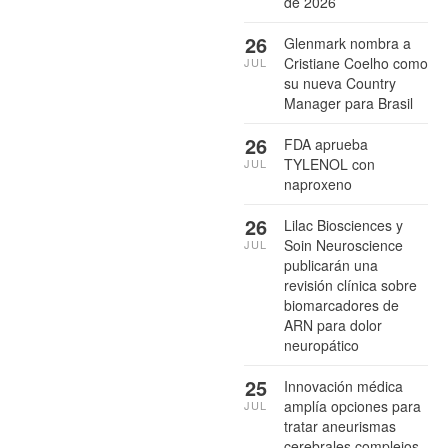
de 2026
26
Glenmark nombra a
Cristiane Coelho como
JUL
su nueva Country
Manager para Brasil
26
FDA aprueba
TYLENOL con
JUL
naproxeno
26
Lilac Biosciences y
Soin Neuroscience
JUL
publicarán una
revisión clínica sobre
biomarcadores de
ARN para dolor
neuropático
25
Innovación médica
amplía opciones para
JUL
tratar aneurismas
cerebrales complejos