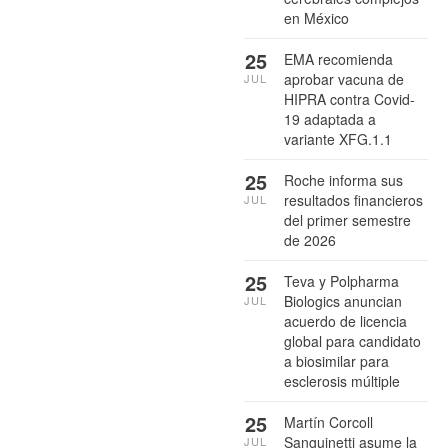
en México
25
EMA recomienda
aprobar vacuna de
JUL
HIPRA contra Covid-
19 adaptada a
variante XFG.1.1
25
Roche informa sus
resultados financieros
JUL
del primer semestre
de 2026
25
Teva y Polpharma
Biologics anuncian
JUL
acuerdo de licencia
global para candidato
a biosimilar para
esclerosis múltiple
25
Martín Corcoll
Sanguinetti asume la
JUL