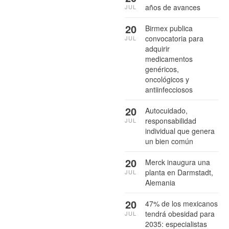
años de avances
JUL
20
Birmex publica
convocatoria para
JUL
adquirir
medicamentos
genéricos,
oncológicos y
antiinfecciosos
20
Autocuidado,
responsabilidad
JUL
individual que genera
un bien común
20
Merck inaugura una
planta en Darmstadt,
JUL
Alemania
20
47% de los mexicanos
tendrá obesidad para
JUL
2035: especialistas