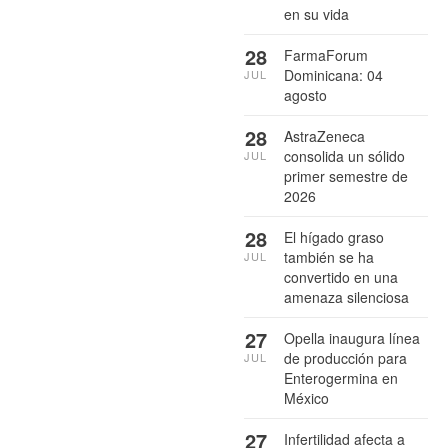
en su vida
28
FarmaForum
Dominicana: 04
JUL
agosto
28
AstraZeneca
consolida un sólido
JUL
primer semestre de
2026
28
El hígado graso
también se ha
JUL
convertido en una
amenaza silenciosa
27
Opella inaugura línea
de producción para
JUL
Enterogermina en
México
27
Infertilidad afecta a