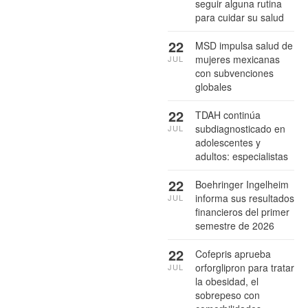
seguir alguna rutina
para cuidar su salud
22
MSD impulsa salud de
mujeres mexicanas
JUL
con subvenciones
globales
22
TDAH continúa
subdiagnosticado en
JUL
adolescentes y
adultos: especialistas
22
Boehringer Ingelheim
informa sus resultados
JUL
financieros del primer
semestre de 2026
22
Cofepris aprueba
orforglipron para tratar
JUL
la obesidad, el
sobrepeso con