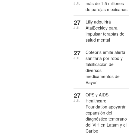
más de 1.5 millones
JUL
de parejas mexicanas
27
Lilly adquirirá
AtaiBeckley para
JUL
impulsar terapias de
salud mental
27
Cofepris emite alerta
sanitaria por robo y
JUL
falsificación de
diversos
medicamentos de
Bayer
27
OPS y AIDS
Healthcare
JUL
Foundation apoyarán
expansión del
diagnóstico temprano
del VIH en Latam y el
Caribe