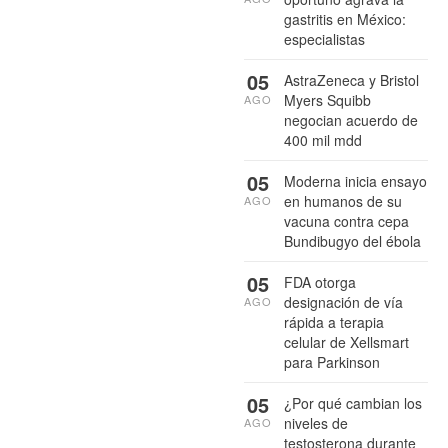
gastritis en México:
especialistas
05
AstraZeneca y Bristol
Myers Squibb
AGO
negocian acuerdo de
400 mil mdd
05
Moderna inicia ensayo
en humanos de su
AGO
vacuna contra cepa
Bundibugyo del ébola
05
FDA otorga
designación de vía
AGO
rápida a terapia
celular de Xellsmart
para Parkinson
05
¿Por qué cambian los
niveles de
AGO
testosterona durante