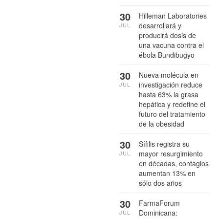
30
Hilleman Laboratories
desarrollará y
JUL
producirá dosis de
una vacuna contra el
ébola Bundibugyo
30
Nueva molécula en
investigación reduce
JUL
hasta 63% la grasa
hepática y redefine el
futuro del tratamiento
de la obesidad
30
Sífilis registra su
mayor resurgimiento
JUL
en décadas, contagios
aumentan 13% en
sólo dos años
30
FarmaForum
Dominicana:
JUL