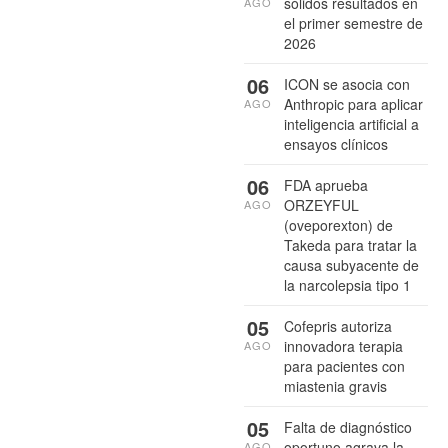
sólidos resultados en
AGO
el primer semestre de
2026
06
ICON se asocia con
Anthropic para aplicar
AGO
inteligencia artificial a
ensayos clínicos
06
FDA aprueba
ORZEYFUL
AGO
(oveporexton) de
Takeda para tratar la
causa subyacente de
la narcolepsia tipo 1
05
Cofepris autoriza
innovadora terapia
AGO
para pacientes con
miastenia gravis
05
Falta de diagnóstico
oportuno agrava la
AGO