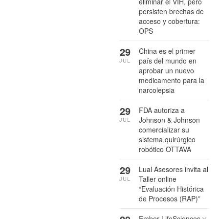
eliminar el VIH, pero
persisten brechas de
acceso y cobertura:
OPS
29
China es el primer
país del mundo en
JUL
aprobar un nuevo
medicamento para la
narcolepsia
29
FDA autoriza a
Johnson & Johnson
JUL
comercializar su
sistema quirúrgico
robótico OTTAVA
29
Lual Asesores invita al
Taller online
JUL
“Evaluación Histórica
de Procesos (RAP)”
Ember LifeSciences y